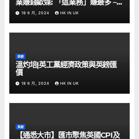
業賺錢歐媒: 「這業務」賺最多 –
自由財經
18 6 月, 2024
HK IN UK
英鎊
溫灼培|英工黨經濟政策與英鎊匯
價
18 6 月, 2024
HK IN UK
英鎊
【通悉大市】匯市聚焦英國CPI及