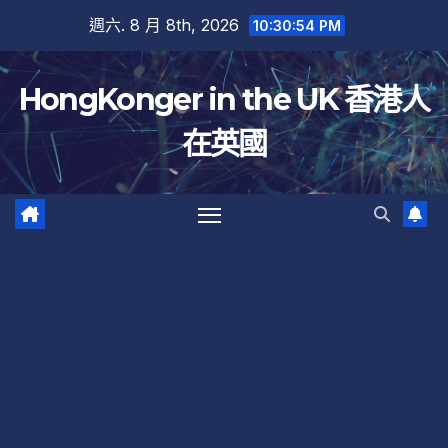
跳
週六. 8 月 8th, 2026
10:30:54 PM
至
內
HongKonger in the UK 香港人
容
在英國