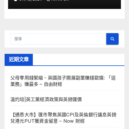
近期文章
父母零用錢緊縮、英國孩子開展副業賺錢歐媒: 「這
業務」賺最多 – 自由財經
溫灼培|英工黨經濟政策與英鎊匯價
【通悉大市】匯市聚焦英國CPI及英倫銀行議息英鎊
兌港元PUT獲資金留意 – Now 財經