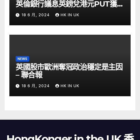
英倫銀行議息英鎊兌港元PUT獲資
金留意 – Now 財經
18 6 月, 2024
HK IN UK
NEWS
英國股市歐洲奪冠政治穩定是主因
– 聯合報
18 6 月, 2024
HK IN UK
HongKonger in the UK 香