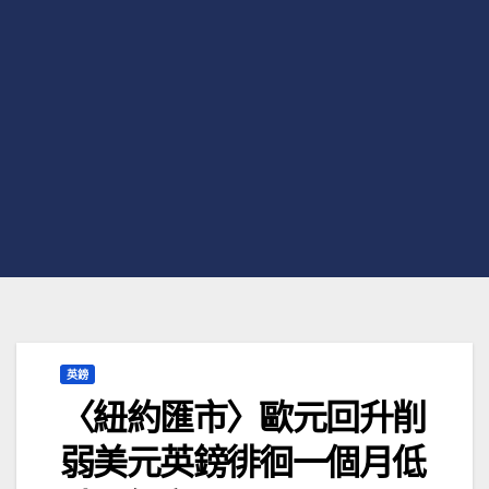
英鎊
〈紐約匯市〉歐元回升削
弱美元英鎊徘徊一個月低