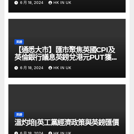
6 月 18, 2024
HK IN UK
英鎊
【通悉大市】匯市聚焦英國CPI及
英倫銀行議息英鎊兌港元PUT獲資
金留意 – Now 財經
6 月 18, 2024
HK IN UK
英鎊
溫灼培|英工黨經濟政策與英鎊匯價
6 月 18, 2024
HK IN UK