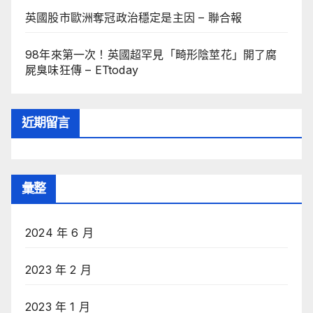
英國股市歐洲奪冠政治穩定是主因 – 聯合報
98年來第一次！英國超罕見「畸形陰莖花」開了腐
屍臭味狂傳 – ETtoday
近期留言
彙整
2024 年 6 月
2023 年 2 月
2023 年 1 月