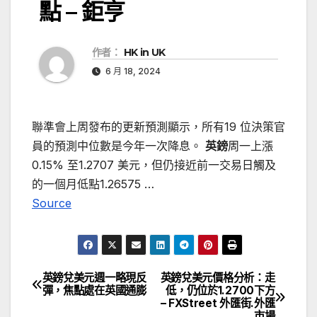
點 – 鉅亨
作者：
HK in UK
6 月 18, 2024
聯準會上周發布的更新預測顯示，所有19 位決策官
員的預測中位數是今年一次降息。
英鎊
周一上漲
0.15% 至1.2707 美元，但仍接近前一交易日觸及
的一個月低點1.26575 …
Source
英鎊兌美元週一略現反
英鎊兌美元價格分析：走
文
彈，焦點處在英國通膨
低，仍位於1.2700下方
– FXStreet 外匯街.外匯
章
市場