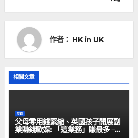
導
覽
作者：
HK in UK
相關文章
英鎊
父母零用錢緊縮、英國孩子開展副
業賺錢歐媒: 「這業務」賺最多 –
自由財經