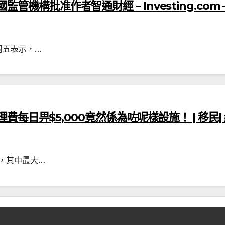
英國監管機構批准作者智通財經 – Investing.com
周五表示，…
每日畀$5,000竟然係為咗呢樣設施！ | 移民|
，其中最大…