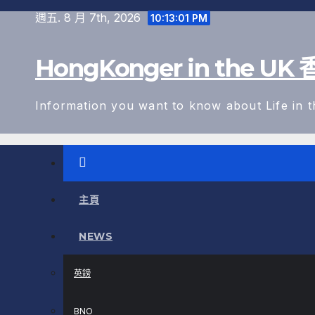
跳
週五. 8 月 7th, 2026
10:13:02 PM
至
內
HongKonger in the 
容
Information you want to know about Life in 
主頁
NEWS
英鎊
BNO