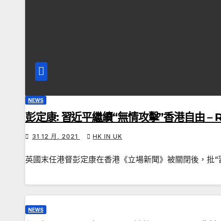
NEWS
彭定康: 習近平繼續“無情攻擊”香港自由 – R
31 12 月, 2021
HK IN UK
英國末任港督彭定康在香港《立場新聞》被關閉後，批“
NEWS