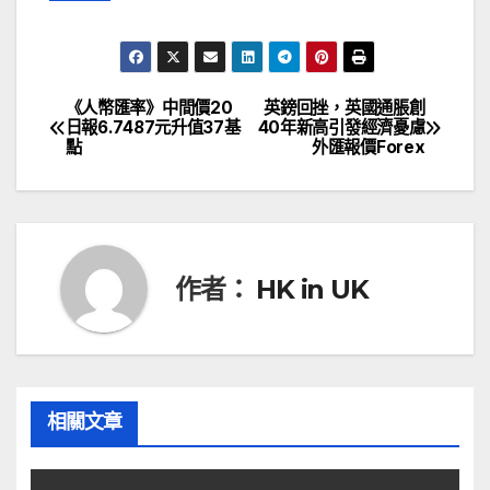
《人幣匯率》中間價20
英鎊回挫，英國通脹創
文
日報6.7487元升值37基
40年新高引發經濟憂慮
點
外匯報價Forex
章
導
覽
作者：
HK in UK
相關文章