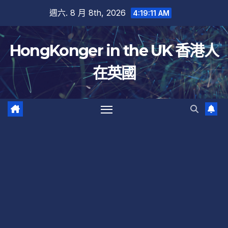
跳
週六. 8 月 8th, 2026
4:19:12 AM
至
內
HongKonger in the UK 香港人
容
在英國