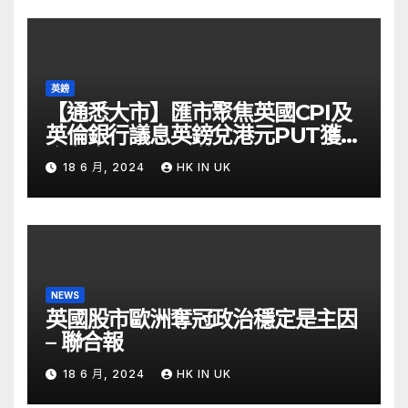
英鎊
【通悉大市】匯市聚焦英國CPI及
英倫銀行議息英鎊兌港元PUT獲資
金留意 – Now 財經
18 6 月, 2024
HK IN UK
NEWS
英國股市歐洲奪冠政治穩定是主因
– 聯合報
18 6 月, 2024
HK IN UK