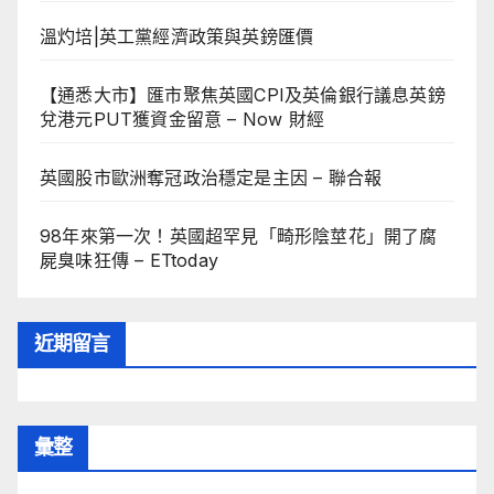
溫灼培|英工黨經濟政策與英鎊匯價
【通悉大市】匯市聚焦英國CPI及英倫銀行議息英鎊
兌港元PUT獲資金留意 – Now 財經
英國股市歐洲奪冠政治穩定是主因 – 聯合報
98年來第一次！英國超罕見「畸形陰莖花」開了腐
屍臭味狂傳 – ETtoday
近期留言
彙整