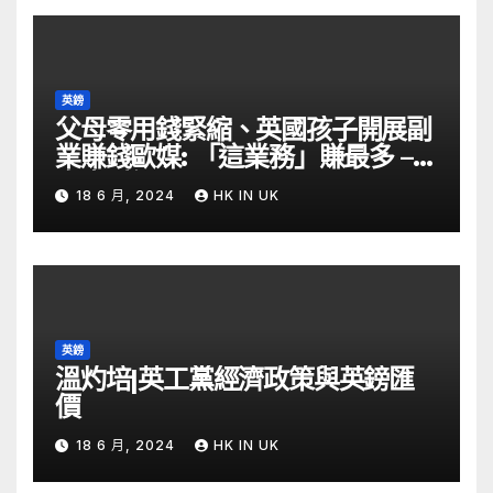
英鎊
父母零用錢緊縮、英國孩子開展副
業賺錢歐媒: 「這業務」賺最多 –
自由財經
18 6 月, 2024
HK IN UK
英鎊
溫灼培|英工黨經濟政策與英鎊匯
價
18 6 月, 2024
HK IN UK