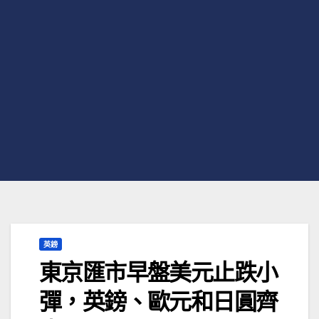
英鎊
東京匯市早盤美元止跌小
彈，英鎊、歐元和日圓齊