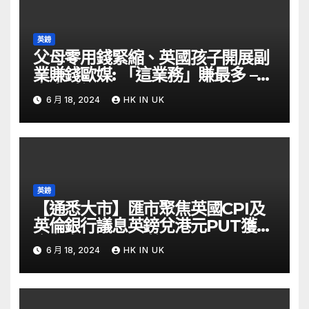
英鎊
父母零用錢緊縮、英國孩子開展副
業賺錢歐媒: 「這業務」賺最多 –
自由財經
6 月 18, 2024
HK IN UK
英鎊
【通悉大市】匯市聚焦英國CPI及
英倫銀行議息英鎊兌港元PUT獲資
金留意 – Now 財經
6 月 18, 2024
HK IN UK