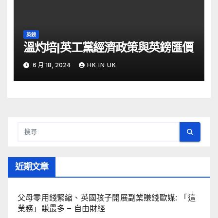
英鎊
溫灼培|英工黨經濟政策與英鎊匯價
6 月 18, 2024
HK IN UK
近期文章
父母零用錢緊縮、英國孩子開展副業賺錢歐媒: 「這
業務」賺最多 – 自由財經