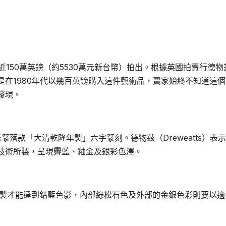
近150萬英鎊（約5530萬元新台幣）拍出。根據英國拍賣行德物
是在1980年代以幾百英鎊購入這件藝術品，賣家始終不知道這
發現。
篆落款「大清乾隆年製」六字篆刻。德物茲（Dreweatts）表
技術所製，呈現霽藍、釉金及銀彩色澤。
燒製才能達到鈷藍色影，內部綠松石色及外部的金銀色彩則要以適