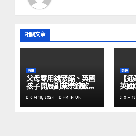
相關文章
英鎊
英鎊
父母零用錢緊縮、英國
【通
孩子開展副業賺錢歐媒:
英國
「這業務」賺最多 – 自
息英
6 月 18, 2024
HK IN UK
6 月 18
由財經
金留意