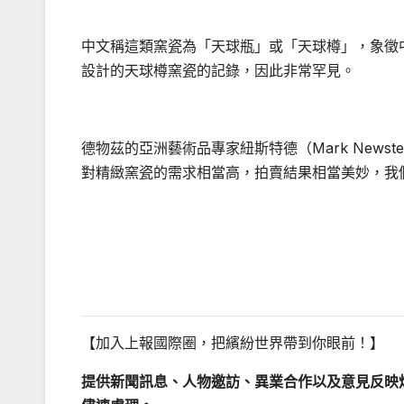
中文稱這類窯瓷為「天球瓶」或「天球樽」，象徵
設計的天球樽窯瓷的記錄，因此非常罕見。
德物茲的亞洲藝術品專家紐斯特德（Mark New
對精緻窯瓷的需求相當高，拍賣結果相當美妙，我
【加入上報國際圈，把繽紛世界帶到你眼前！】
提供
新聞訊息
、
人物邀訪
、
異業合作
以及
意見反映