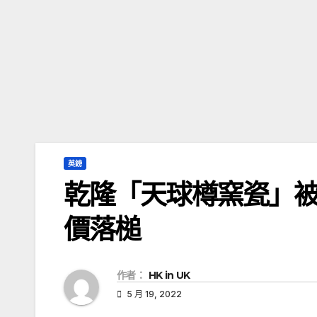
英鎊
乾隆「天球樽窯瓷」被
價落槌
作者：
HK in UK
5 月 19, 2022