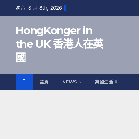
跳
週六. 8 月 8th, 2026
至
內
HongKonger in
容
the UK 香港人在英
國
主頁
NEWS
英國生活