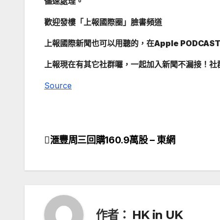
儘速處理。
歡迎發樓「上報國際圈」臉書頻道
上報國際新聞也可以用聽的，在Apple PODCAST或
上報現在有其它社群囉，一起加入新聞不漏接！社
Source
滙豐周三回購160.9萬股 – 東網
文
章
導
覽
作者：
HK in UK