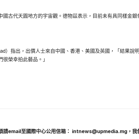
中國古代天圓地方的宇宙觀。德物茲表示，目前未有具同樣金銀
stead）指出，出價人士來自中國、香港、美國及英國，「結果說
們很榮幸拍此藝品。」
煩請email至國際中心公用信箱： intnews@upmedia.mg，