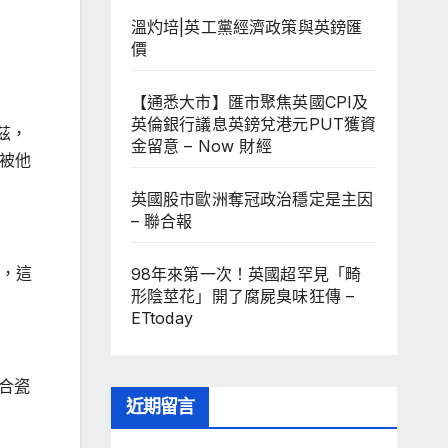
溫灼培|英工黨經濟政策與英鎊匯
價
【通悉大市】匯市聚焦英國CPI及
英倫銀行議息英鎊兌港元PUT獲資
茲，
金留意 – Now 財經
個被他
英國股市歐洲奪冠政治穩定是主因
– 聯合報
示，這
98年來第一次！英國超罕見「畸
形陰莖花」開了腐屍臭味狂傳 –
ETtoday
合瓷
近期留言