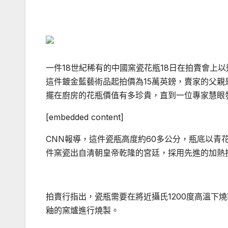
一件18世紀稀有的中國窯瓷花瓶18日在拍賣會上以
這件鍍金藍藝術品起拍價為15萬英鎊，賣家的父親
擺在廚房的花瓶價值有多珍貴，直到一位專家慧眼
[embedded content]
CNN報導，這件瓷瓶高度約60多公分，瓶底以青花
件窯瓷出自清朝皇帝乾隆的宮廷，採用先進的加熱
拍賣行指出，瓷瓶需要在將近攝氏1200度高溫下
釉的窯爐進行燒製。