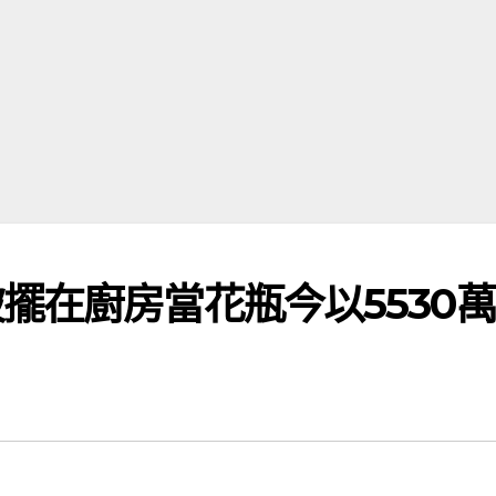
擺在廚房當花瓶今以5530