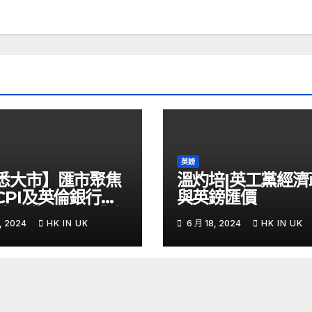
英鎊
悉大市】匯市聚焦
溫灼培|英工黨經濟
CPI及英倫銀行議
與英鎊匯價
鎊兌港元PUT獲資
, 2024
HK IN UK
6 月 18, 2024
HK IN UK
 – Now 財經