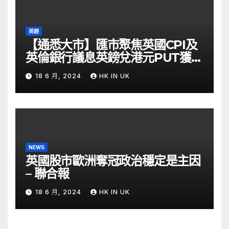
英鎊
【通悉大市】匯市聚焦英國CPI及
英倫銀行議息英鎊兌港元PUT獲資
金留意 – Now 財經
18 6 月, 2024
HK IN UK
NEWS
英國股市歐洲奪冠政治穩定是主因
– 聯合報
18 6 月, 2024
HK IN UK