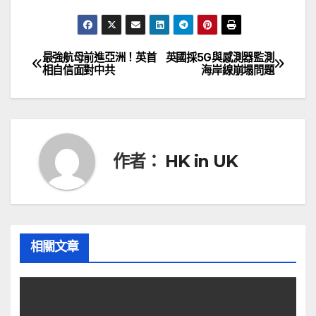
最強航母前進亞洲！英首
英國採5G與感測器監測
文
相自信面對中共
海岸線崩塌問題
章
導
覽
作者：
HK in UK
相關文章