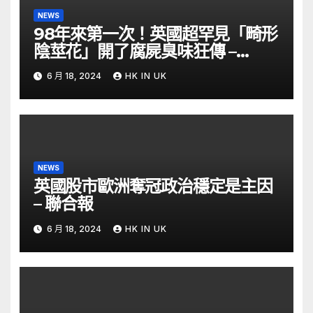
NEWS
98年來第一次！英國超罕見「畸形
陰莖花」開了腐屍臭味狂傳 –
ETtoday
6 月 18, 2024
HK IN UK
NEWS
英國股市歐洲奪冠政治穩定是主因
– 聯合報
6 月 18, 2024
HK IN UK