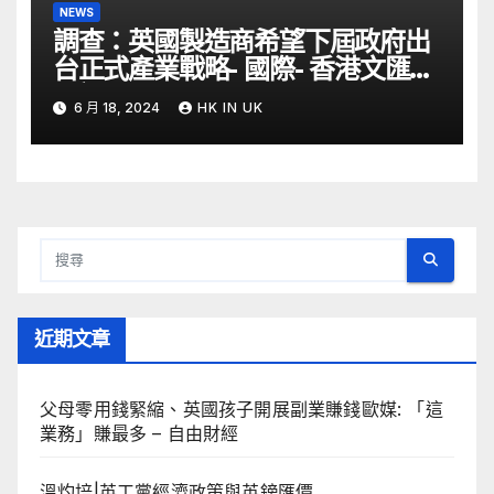
NEWS
調查：英國製造商希望下屆政府出
台正式產業戰略- 國際- 香港文匯網
– 文匯報
6 月 18, 2024
HK IN UK
近期文章
父母零用錢緊縮、英國孩子開展副業賺錢歐媒: 「這
業務」賺最多 – 自由財經
溫灼培|英工黨經濟政策與英鎊匯價