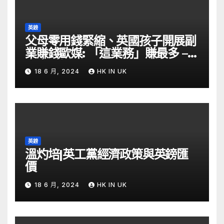
英鎊
父母零用錢緊縮、英國孩子開展副
業賺錢歐媒: 「這業務」賺最多 –
自由財經
18 6 月, 2024
HK IN UK
英鎊
溫灼培|英工黨經濟政策與英鎊匯
價
18 6 月, 2024
HK IN UK