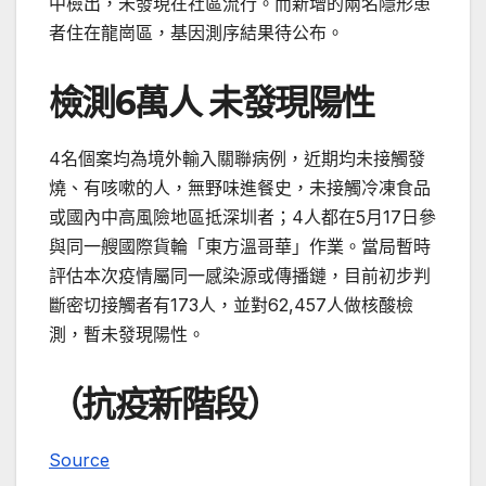
中檢出，未發現在社區流行。而新增的兩名隱形患
者住在龍崗區，基因測序結果待公布。
檢測6萬人 未發現陽性
4名個案均為境外輸入關聯病例，近期均未接觸發
燒、有咳嗽的人，無野味進餐史，未接觸冷凍食品
或國內中高風險地區抵深圳者；4人都在5月17日參
與同一艘國際貨輪「東方溫哥華」作業。當局暫時
評估本次疫情屬同一感染源或傳播鏈，目前初步判
斷密切接觸者有173人，並對62,457人做核酸檢
測，暫未發現陽性。
（抗疫新階段）
Source