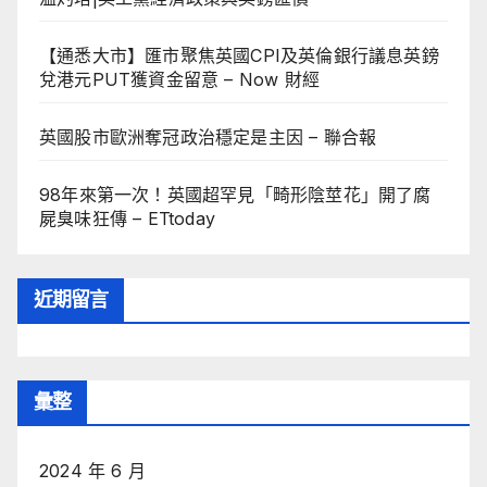
【通悉大市】匯市聚焦英國CPI及英倫銀行議息英鎊
兌港元PUT獲資金留意 – Now 財經
英國股市歐洲奪冠政治穩定是主因 – 聯合報
98年來第一次！英國超罕見「畸形陰莖花」開了腐
屍臭味狂傳 – ETtoday
近期留言
彙整
2024 年 6 月