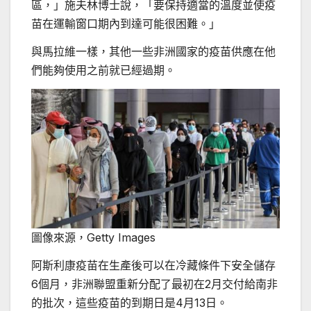
區，」施夫林博士說，「要保持適當的溫度並使疫
苗在運輸窗口期內到達可能很困難。」
與馬拉維一樣，其他一些非洲國家的疫苗供應在他
們能夠使用之前就已經過期。
圖像來源，
Getty Images
阿斯利康疫苗在生產後可以在冷藏條件下安全儲存
6個月，非洲聯盟重新分配了最初在2月交付給南非
的批次，這些疫苗的到期日是4月13日。