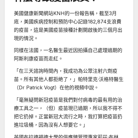
美國健康新聞網站KNH的一份報告稱，截至3月
底，美國疾病控制和預防中心記錄182,874支浪費
的疫苗，這是美國疫苗接種計劃開啟後的三個月出
現的情況。
同樣在法國，一名醫生最近因拍攝自己處理過期的
阿斯利康疫苗而走紅。
「在三天諮詢時間內，我成功為公眾注射六劑疫
苗。所有其他人都拒絶了，」帕特里克·沃格特醫生
（Dr Patrick Vogt）在他的視頻中說。
「毫無疑問新冠疫苗是我們對付病毒的最有用的治
療工具之一，（但）疫苗現已過期，所以我不得不
把它扔掉。正當新冠大流行之時，我打算把疫苗扔
進垃圾桶，因為沒有人想要它。」
英國布拉德福德大學的供應鏈管理專家莉茲·布林