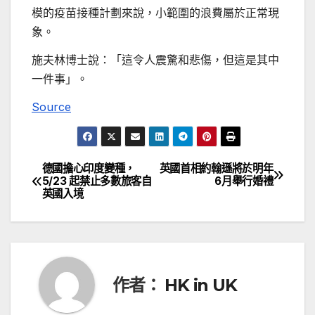
模的疫苗接種計劃來說，小範圍的浪費屬於正常現
象。
施夫林博士說：「這令人震驚和悲傷，但這是其中
一件事」。
Source
德國擔心印度變種，
英國首相約翰遜將於明年
文
5/23 起禁止多數旅客自
6月舉行婚禮
英國入境
章
導
覽
作者：
HK in UK