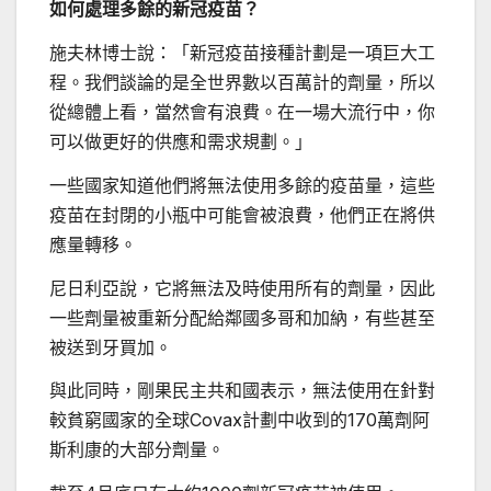
如何處理多餘的新冠疫苗
？
施夫林博士說：「新冠疫苗接種計劃是一項巨大工
程。我們談論的是全世界數以百萬計的劑量，所以
從總體上看，當然會有浪費。在一場大流行中，你
可以做更好的供應和需求規劃。」
一些國家知道他們將無法使用多餘的疫苗量，這些
疫苗在封閉的小瓶中可能會被浪費，他們正在將供
應量轉移。
尼日利亞說，它將無法及時使用所有的劑量，因此
一些劑量被重新分配給鄰國多哥和加納，有些甚至
被送到牙買加。
與此同時，剛果民主共和國表示，無法使用在針對
較貧窮國家的全球Covax計劃中收到的170萬劑阿
斯利康的大部分劑量。