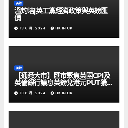
英鎊
溫灼培|英工黨經濟政策與英鎊匯
價
18 6 月, 2024
HK IN UK
英鎊
【通悉大市】匯市聚焦英國CPI及
英倫銀行議息英鎊兌港元PUT獲資
金留意 – Now 財經
18 6 月, 2024
HK IN UK