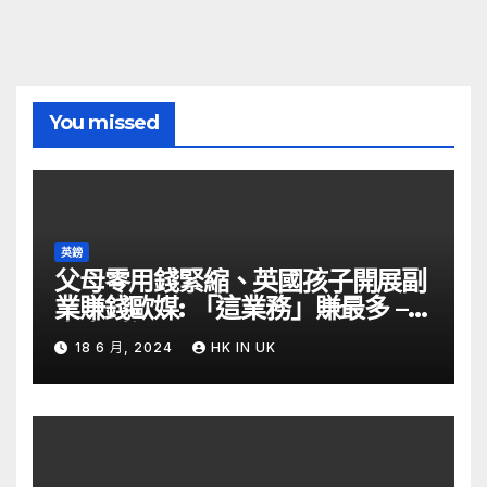
You missed
英鎊
父母零用錢緊縮、英國孩子開展副
業賺錢歐媒: 「這業務」賺最多 –
自由財經
18 6 月, 2024
HK IN UK