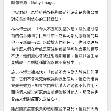
圖像來源，
Getty Images
專家們說，馬拉維銷毀過期疫苗的決定是恢復公眾
對疫苗計劃信心的正確做法。
布林博士說：「令人不安和失望的是，關於過期疫
苗的信息傳到了民眾耳中。它與阿斯利康疫苗的其
他不良新聞一起足以破壞人們的信心。你可以理解
為什麼人們在考慮是否注射疫苗時可能會更加猶豫
不決，他們擔心會被注射過期疫苗。但除非發生罕
見錯誤，否則這種情況永遠不會發生。」
施夫林博士補充說。「疫苗不會有對人體有任何傷
害：它們不會殺死你或讓你長出鹿角。但它們確實
會失去效力。如果它們在給某人注射後不起作用，
而這個人感染新冠病毒並傳染給其他人，那麼這也
會讓人們對疫苗失去信心。」
雖然關於疫苗浪費的透明度並不常見，但對於大規