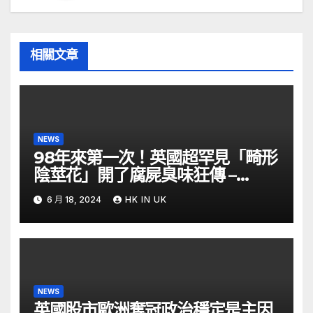
相關文章
NEWS
98年來第一次！英國超罕見「畸形
陰莖花」開了腐屍臭味狂傳 –
ETtoday
6 月 18, 2024
HK IN UK
NEWS
英國股市歐洲奪冠政治穩定是主因