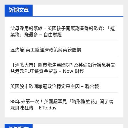
近期文章
父母零用錢緊縮、英國孩子開展副業賺錢歐媒: 「這
業務」賺最多 – 自由財經
溫灼培|英工黨經濟政策與英鎊匯價
【通悉大市】匯市聚焦英國CPI及英倫銀行議息英鎊
兌港元PUT獲資金留意 – Now 財經
英國股市歐洲奪冠政治穩定是主因 – 聯合報
98年來第一次！英國超罕見「畸形陰莖花」開了腐
屍臭味狂傳 – ETtoday