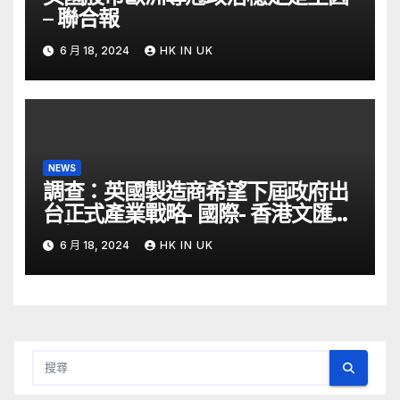
– 聯合報
6 月 18, 2024
HK IN UK
NEWS
調查：英國製造商希望下屆政府出
台正式產業戰略- 國際- 香港文匯網
– 文匯報
6 月 18, 2024
HK IN UK