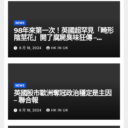
NEWS
98年來第一次！英國超罕見「畸形
陰莖花」開了腐屍臭味狂傳 –
ETtoday
6 月 18, 2024
HK IN UK
NEWS
英國股市歐洲奪冠政治穩定是主因
– 聯合報
6 月 18, 2024
HK IN UK