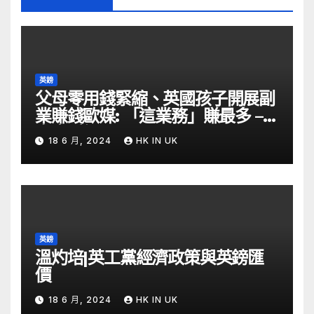
英鎊
父母零用錢緊縮、英國孩子開展副
業賺錢歐媒: 「這業務」賺最多 –
自由財經
18 6 月, 2024
HK IN UK
英鎊
溫灼培|英工黨經濟政策與英鎊匯
價
18 6 月, 2024
HK IN UK