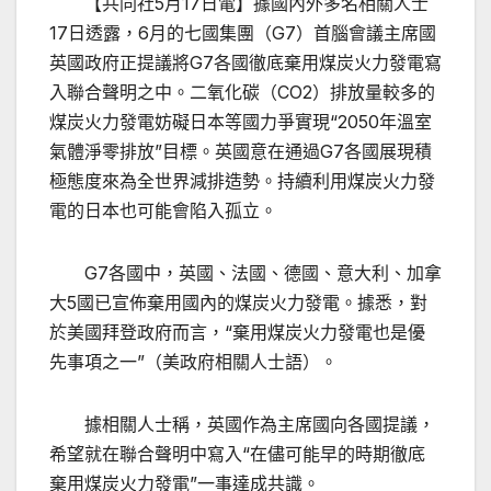
【共同社5月17日電】據國內外多名相關人士
17日透露，6月的七國集團（G7）首腦會議主席國
英國政府正提議將G7各國徹底棄用煤炭火力發電寫
入聯合聲明之中。二氧化碳（CO2）排放量較多的
煤炭火力發電妨礙日本等國力爭實現“2050年溫室
氣體淨零排放”目標。英國意在通過G7各國展現積
極態度來為全世界減排造勢。持續利用煤炭火力發
電的日本也可能會陷入孤立。
G7各國中，英國、法國、德國、意大利、加拿
大5國已宣佈棄用國內的煤炭火力發電。據悉，對
於美國拜登政府而言，“棄用煤炭火力發電也是優
先事項之一”（美政府相關人士語）。
據相關人士稱，英國作為主席國向各國提議，
希望就在聯合聲明中寫入“在儘可能早的時期徹底
棄用煤炭火力發電”一事達成共識。