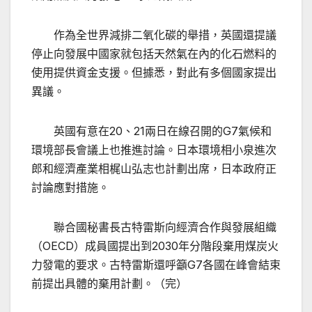
作為全世界減排二氧化碳的舉措，英國還提議
停止向發展中國家就包括天然氣在內的化石燃料的
使用提供資金支援。但據悉，對此有多個國家提出
異議。
英國有意在20、21兩日在線召開的G7氣候和
環境部長會議上也推進討論。日本環境相小泉進次
郎和經濟產業相梶山弘志也計劃出席，日本政府正
討論應對措施。
聯合國秘書長古特雷斯向經濟合作與發展組織
（OECD）成員國提出到2030年分階段棄用煤炭火
力發電的要求。古特雷斯還呼籲G7各國在峰會結束
前提出具體的棄用計劃。（完）