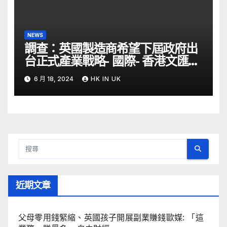
NEWS
調查：英國製造商希望下屆政府出
台正式產業戰略- 國際- 香港文匯網
– 文匯報
6 月 18, 2024
HK IN UK
近期文章
父母零用錢緊縮、英國孩子開展副業賺錢歐媒: 「這