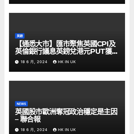
英鎊
【通悉大市】匯市聚焦英國CPI及
英倫銀行議息英鎊兌港元PUT獲資
金留意 – Now 財經
18 6 月, 2024
HK IN UK
NEWS
英國股市歐洲奪冠政治穩定是主因
– 聯合報
18 6 月, 2024
HK IN UK