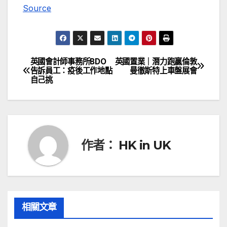
Source
英國會計師事務所BDO
英國置業｜潛力跑贏倫敦
文
告訴員工：疫後工作地點
曼徹斯特上車盤展會
自己挑
章
導
覽
作者：
HK in UK
相關文章