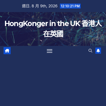
跳
週日. 8 月 9th, 2026
12:10:21 PM
至
內
HongKonger in the UK 香港人
容
在英國