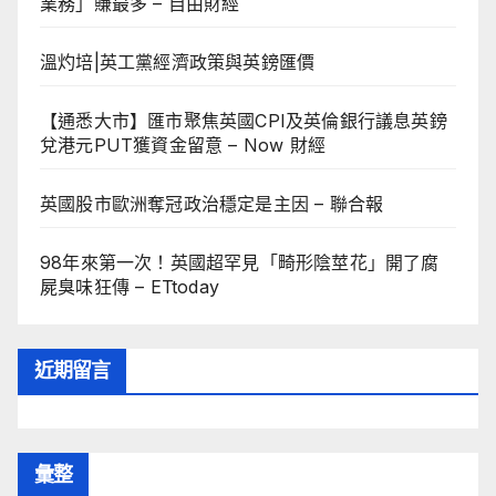
業務」賺最多 – 自由財經
溫灼培|英工黨經濟政策與英鎊匯價
【通悉大市】匯市聚焦英國CPI及英倫銀行議息英鎊
兌港元PUT獲資金留意 – Now 財經
英國股市歐洲奪冠政治穩定是主因 – 聯合報
98年來第一次！英國超罕見「畸形陰莖花」開了腐
屍臭味狂傳 – ETtoday
近期留言
彙整