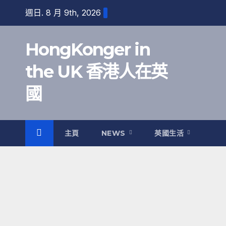
跳
週日. 8 月 9th, 2026
至
內
HongKonger in
容
the UK 香港人在英
國
主頁
NEWS
英國生活