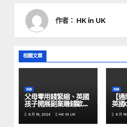
覽
作者：
HK in UK
相關文章
英鎊
英鎊
父母零用錢緊縮、英國
【通
孩子開展副業賺錢歐媒:
英國
「這業務」賺最多 – 自
息英
6 月 18, 2024
HK IN UK
6 月 18
由財經
金留意