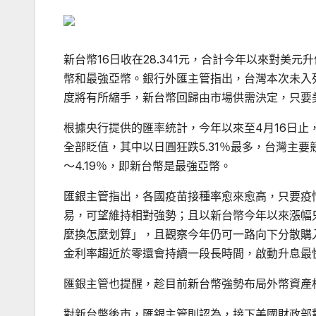
新台幣16日收在28.341元，合計今年以來對美元
幣和最強亞幣。銀行外匯主管指出，台灣本次未入
度將有所縮手，新台幣回歸由市場供需決定，只要
根據央行提供的匯率統計，今年以來至4月16日止，
全部貶值，其中以日圓狂跌5.31％最多，台灣主要競
～4.19％，即新台幣是最強亞幣。
匯銀主管指出，各國疫苗接種率愈來愈高，只要疫
易，可望維持相對強勢；且以新台幣今年以來漲幅
麼換怎麼划算」，且觀察今年仍可一路向下分散購
金利率趨近於零還會持續一段長時間，啟動升息最快
匯銀主管也提醒，趁目前新台幣強勢布局外幣資產
對新台幣後市，匯銀主管則認為，接下美國財政部