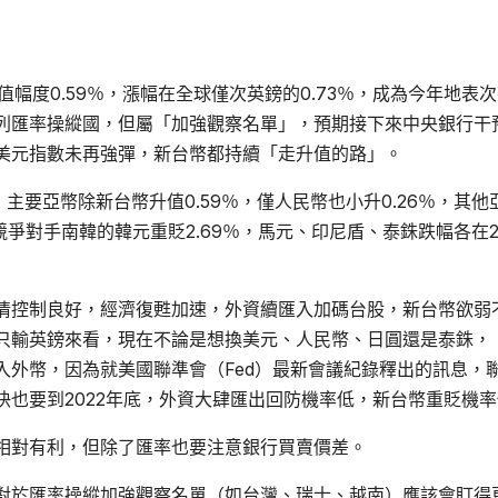
升值幅度0.59％，漲幅在全球僅次英鎊的0.73％，成為今年地表
列匯率操縱國，但屬「加強觀察名單」，預期接下來中央銀行干
美元指數未再強彈，新台幣都持續「走升值的路」。
主要亞幣除新台幣升值0.59％，僅人民幣也小升0.26％，其他
爭對手南韓的韓元重貶2.69％，馬元、印尼盾、泰銖跌幅各在2.
情控制良好，經濟復甦加速，外資續匯入加碼台股，新台幣欲弱
只輸英鎊來看，現在不論是想換美元、人民幣、日圓還是泰銖，
入外幣，因為就美國聯準會（Fed）最新會議紀錄釋出的訊息，
也要到2022年底，外資大肆匯出回防機率低，新台幣重貶機率
相對有利，但除了匯率也要注意銀行買賣價差。
對於匯率操縱加強觀察名單（如台灣、瑞士、越南）應該會盯得