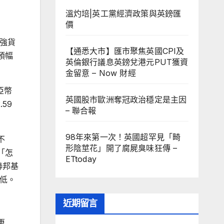
溫灼培|英工黨經濟政策與英鎊匯
價
次強貨
【通悉大市】匯市聚焦英國CPI及
預幅
英倫銀行議息英鎊兌港元PUT獲資
金留意 – Now 財經
亞幣
英國股市歐洲奪冠政治穩定是主因
59
– 聯合報
98年來第一次！英國超罕見「畸
不
形陰莖花」開了腐屍臭味狂傳 –
「怎
ETtoday
聯邦基
低。
近期留言
更