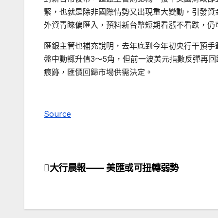
緊，也就是除非國際情勢又出現重大變動，引發資
外資青睞偏匯入，預料新台幣短期看漲不看跌，仍
匯銀主管也補充說明，去年底到今年初央行干預手
盤中動輒升值3～5角，但前一波美元指數反彈再
痕跡，匯價回歸市場供需決定。
Source
大行晨報—— 美匯或可扭轉弱勢
文
章
導