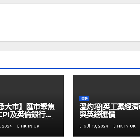
英鎊
悉大市】匯市聚焦
溫灼培|英工黨經濟
CPI及英倫銀行議
與英鎊匯價
鎊兌港元PUT獲資
, 2024
HK IN UK
6 月 18, 2024
HK IN UK
 – Now 財經