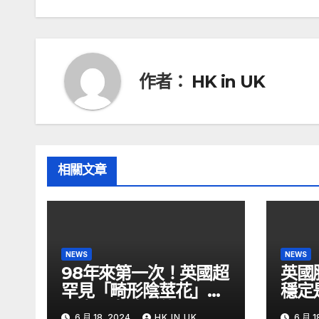
導
覽
作者：
HK in UK
相關文章
NEWS
NEWS
98年來第一次！英國超
英國
罕見「畸形陰莖花」開
穩定
了腐屍臭味狂傳 –
6 月 18, 2024
HK IN UK
6 月 1