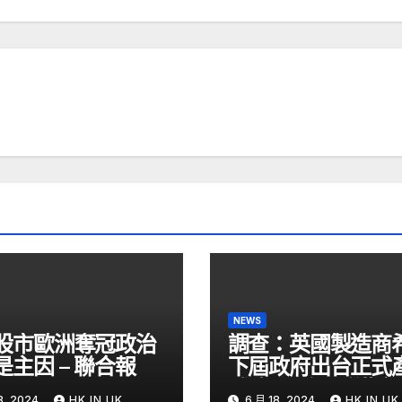
NEWS
股市歐洲奪冠政治
調查：英國製造商
是主因 – 聯合報
下屆政府出台正式
戰略- 國際- 香港
8, 2024
HK IN UK
6 月 18, 2024
HK IN UK