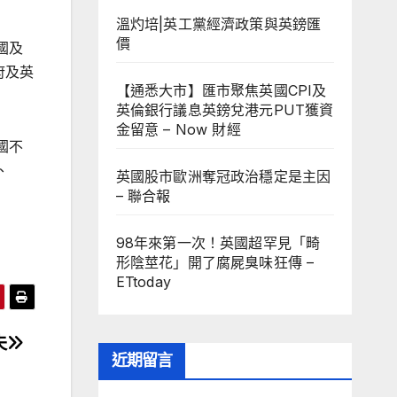
溫灼培|英工黨經濟政策與英鎊匯
價
國及
府及英
【通悉大市】匯市聚焦英國CPI及
英倫銀行議息英鎊兌港元PUT獲資
金留意 – Now 財經
國不
、
英國股市歐洲奪冠政治穩定是主因
– 聯合報
98年來第一次！英國超罕見「畸
形陰莖花」開了腐屍臭味狂傳 –
ETtoday
夫
近期留言