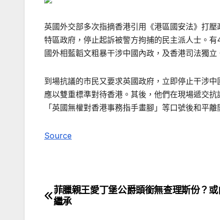
英國外交部多次指摘香港引用《港區國安法》打壓
特區政府，停止起訴被警方拘捕的民主派人士。有
國外相藍韜文粗暴干涉中國內政，及香港司法獨立
到場抗議的市民又要求英國政府，立即停止干涉中
應以雙重標準對待香港。其後，他們在現場遞交抗
「英國無權對香港事務指手畫腳」等口號後和平離
Source
菲臘親王愛丁堡公爵頭銜無查理斯份？或
文
繼承
章