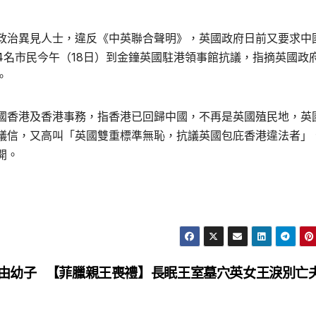
政治異見人士，違反《中英聯合聲明》，英國政府日前又要求中
4名市民今午（18日）到金鐘英國駐港領事館抗議，指摘英國政
。
國香港及香港事務，指香港已回歸中國，不再是英國殖民地，英
議信，又高叫「英國雙重標準無恥，抗議英國包庇香港違法者」
開。
由幼子
【菲臘親王喪禮】長眠王室墓穴英女王淚別亡