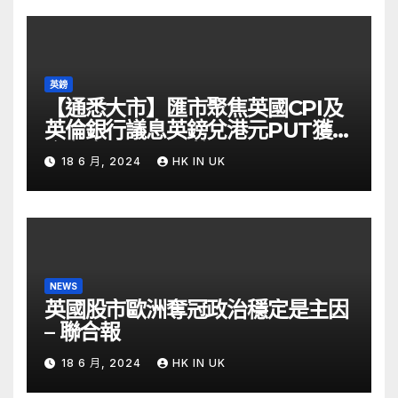
英鎊
【通悉大市】匯市聚焦英國CPI及
英倫銀行議息英鎊兌港元PUT獲資
金留意 – Now 財經
18 6 月, 2024
HK IN UK
NEWS
英國股市歐洲奪冠政治穩定是主因
– 聯合報
18 6 月, 2024
HK IN UK