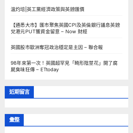
溫灼培|英工黨經濟政策與英鎊匯價
【通悉大市】匯市聚焦英國CPI及英倫銀行議息英鎊
兌港元PUT獲資金留意 – Now 財經
英國股市歐洲奪冠政治穩定是主因 – 聯合報
98年來第一次！英國超罕見「畸形陰莖花」開了腐
屍臭味狂傳 – ETtoday
近期留言
彙整