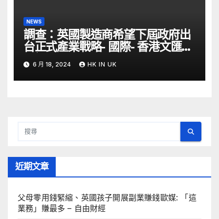
NEWS
調查：英國製造商希望下屆政府出
台正式產業戰略- 國際- 香港文匯網
– 文匯報
6 月 18, 2024
HK IN UK
近期文章
父母零用錢緊縮、英國孩子開展副業賺錢歐媒: 「這
業務」賺最多 – 自由財經