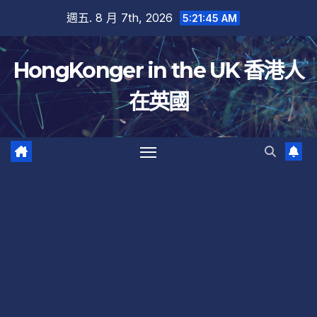
跳
週五. 8 月 7th, 2026
5:21:46 AM
至
內
HongKonger in the UK 香港人
容
在英國