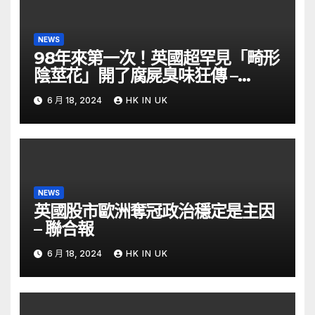
NEWS
98年來第一次！英國超罕見「畸形
陰莖花」開了腐屍臭味狂傳 –
ETtoday
6 月 18, 2024
HK IN UK
NEWS
英國股市歐洲奪冠政治穩定是主因
– 聯合報
6 月 18, 2024
HK IN UK