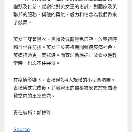
幽默及仁慈，感謝他對英女王的忠誠、對國家及英
聯邦的服務，稱他的勇氣、毅力和信念為我們帶來
了鼓舞。
英女王穿著黑衣、黑帽及佩戴黑色口罩，於喪禮時
獨自坐在前排。英女王於喪禮期間難掩哀痛神色，
英媒指她更一度拭淚。而查理斯護送亡父靈柩進教
堂時，也忍不住哭泣。
在疫情影響下，喪禮僅設4人規模的小型合唱團。
喪禮儀式完成後，菲臘親王的靈柩被安置於聖喬治
教堂内的王室墓穴。
責任編輯：鄭錦玲
Source