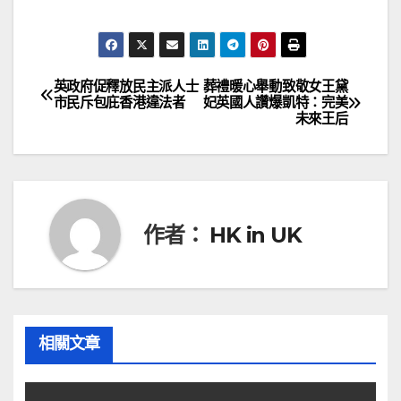
英政府促釋放民主派人士
葬禮暖心舉動致敬女王黛
文
市民斥包庇香港違法者
妃英國人讚爆凱特：完美
未來王后
章
導
覽
作者：
HK in UK
相關文章