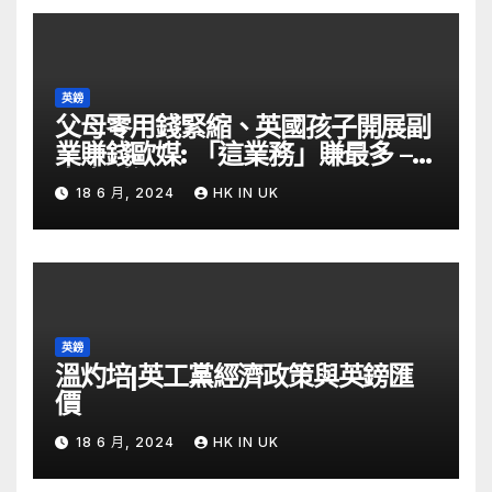
英鎊
父母零用錢緊縮、英國孩子開展副
業賺錢歐媒: 「這業務」賺最多 –
自由財經
18 6 月, 2024
HK IN UK
英鎊
溫灼培|英工黨經濟政策與英鎊匯
價
18 6 月, 2024
HK IN UK