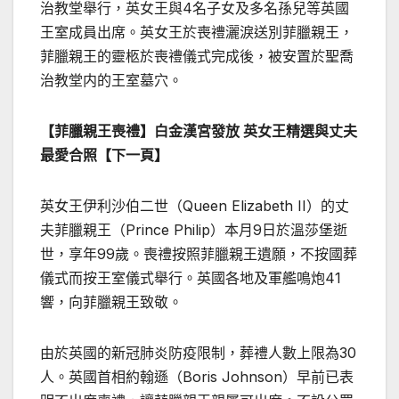
治教堂舉行，英女王與4名子女及多名孫兒等英國
王室成員出席。英女王於喪禮灑淚送別菲臘親王，
菲臘親王的靈柩於喪禮儀式完成後，被安置於聖喬
治教堂内的王室墓穴。
【菲臘親王喪禮】白金漢宮發放 英女王精選與丈夫
最愛合照【下一頁】
英女王伊利沙伯二世（​Queen Elizabeth II）的丈
夫菲臘親王（Prince Philip）本月9日於溫莎堡逝
世，享年99歲。喪禮按照菲臘親王遺願，不按國葬
儀式而按王室儀式舉行。英國各地及軍艦鳴炮41
響，向菲臘親王致敬。
由於英國的新冠肺炎防疫限制，葬禮人數上限為30
人。英國首相約翰遜（Boris Johnson）早前已表