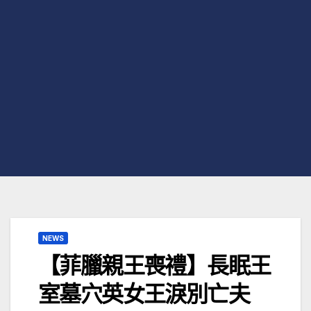
NEWS
【菲臘親王喪禮】長眠王
室墓穴英女王淚別亡夫