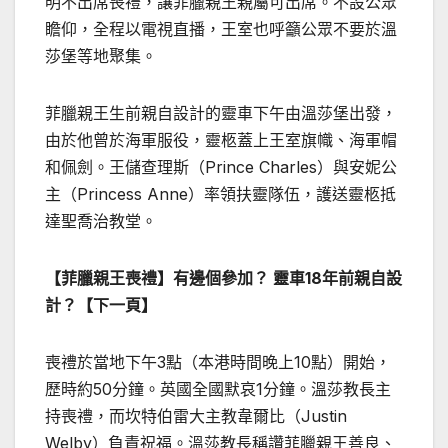
明不出席喪禮，讓菲臘親王親屬可出席。不設公眾
瞻仰，全程以電視直播，王室也呼籲公眾不要於溫
莎堡等地聚集。
菲臘親王生前親自設計的靈車下午由溫莎堡出發，
由於他曾於海軍服役，靈柩蓋上王室旗幟、海軍帽
和佩劍。王儲查理斯（Prince Charles）與安妮公
主（Princess Anne）率領扶靈隊伍，護送靈柩抵
達聖喬治教堂。
【菲臘親王喪禮】有邊個參加？ 靈車18年前親自設
計？【下一頁】
喪禮於當地下午3點（本港時間晚上10點）開始，
歷時約50分鐘。英國全國默哀1分鐘。溫莎教長主
持喪禮，而坎特伯雷大主教韋爾比（Justin
Welby）負責祝福。溫莎教長稱讚菲臘親王善良、