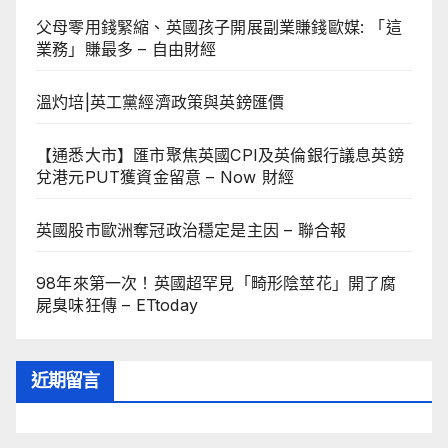
父母零用錢緊縮、英國孩子開展副業賺錢歐媒: 「這
業務」賺最多 – 自由財經
溫灼培|英工黨經濟政策與英鎊匯價
【通悉大市】匯市聚焦英國CPI及英倫銀行議息英鎊
兌港元PUT獲資金留意 – Now 財經
英國股市歐洲奪冠政治穩定是主因 – 聯合報
98年來第一次！英國超罕見「畸形陰莖花」開了腐
屍臭味狂傳 – ETtoday
近期留言