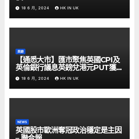
18 6 月, 2024
HK IN UK
英鎊
【通悉大市】匯市聚焦英國CPI及
英倫銀行議息英鎊兌港元PUT獲資
金留意 – Now 財經
18 6 月, 2024
HK IN UK
NEWS
英國股市歐洲奪冠政治穩定是主因
– 聯合報