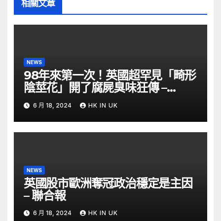
相關文章
NEWS
98年來第一次！英國超罕見「畸形
陰莖花」開了腐屍臭味狂傳 –
ETtoday
6 月 18, 2024
HK IN UK
NEWS
英國股市歐洲奪冠政治穩定是主因
– 聯合報
6 月 18, 2024
HK IN UK