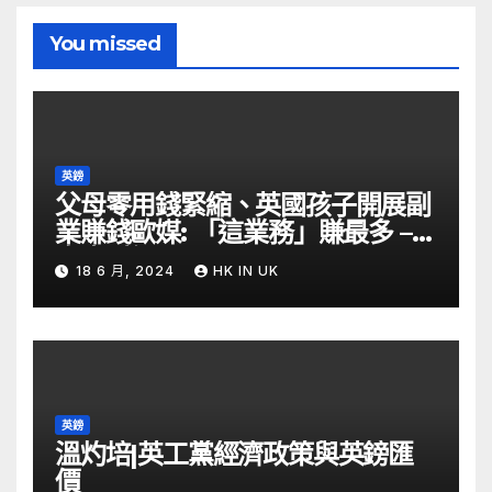
You missed
英鎊
父母零用錢緊縮、英國孩子開展副
業賺錢歐媒: 「這業務」賺最多 –
自由財經
18 6 月, 2024
HK IN UK
英鎊
溫灼培|英工黨經濟政策與英鎊匯
價