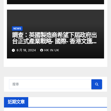
NEWS
調查：英國製造商希望下屆政府出
台正式產業戰略- 國際- 香港文匯網
– 文匯報
6 月 18, 2024
HK IN UK
近期文章