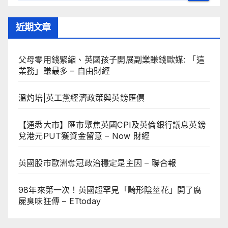
近期文章
父母零用錢緊縮、英國孩子開展副業賺錢歐媒: 「這
業務」賺最多 – 自由財經
溫灼培|英工黨經濟政策與英鎊匯價
【通悉大市】匯市聚焦英國CPI及英倫銀行議息英鎊
兌港元PUT獲資金留意 – Now 財經
英國股市歐洲奪冠政治穩定是主因 – 聯合報
98年來第一次！英國超罕見「畸形陰莖花」開了腐
屍臭味狂傳 – ETtoday