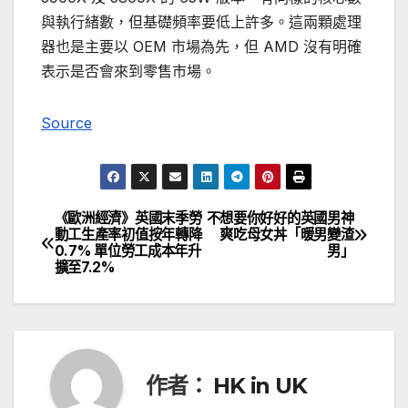
與執行緒數，但基礎頻率要低上許多。這兩顆處理
器也是主要以 OEM 市場為先，但 AMD 沒有明確
表示是否會來到零售市場。
Source
《歐洲經濟》英國末季勞
不想要你好好的英國男神
文
動工生產率初值按年轉降
爽吃母女丼「暖男變渣
0.7% 單位勞工成本年升
男」
章
擴至7.2%
導
覽
作者：
HK in UK