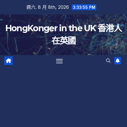
跳
週六. 8 月 8th, 2026
3:33:56 PM
至
內
HongKonger in the UK 香港人
容
在英國