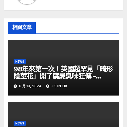
相關文章
NEWS
98年來第一次！英國超罕見「畸形
陰莖花」開了腐屍臭味狂傳 –
ETtoday
6 月 18, 2024
HK IN UK
NEWS