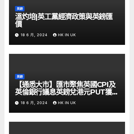
英鎊
溫灼培|英工黨經濟政策與英鎊匯
價
18 6 月, 2024
HK IN UK
英鎊
【通悉大市】匯市聚焦英國CPI及
英倫銀行議息英鎊兌港元PUT獲資
金留意 – Now 財經
18 6 月, 2024
HK IN UK