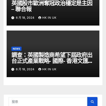
英國股市歐洲奪冠政治穩定是主因
– 聯合報
6 月 18, 2024
HK IN UK
NEWS
調查：英國製造商希望下屆政府出
台正式產業戰略- 國際- 香港文匯網
– 文匯報
6 月 18, 2024
HK IN UK