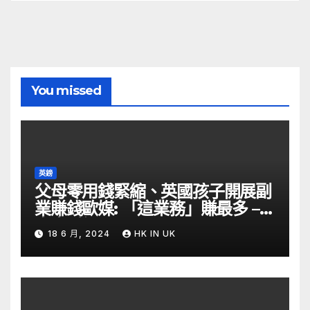
You missed
英鎊
父母零用錢緊縮、英國孩子開展副
業賺錢歐媒: 「這業務」賺最多 –
自由財經
18 6 月, 2024
HK IN UK