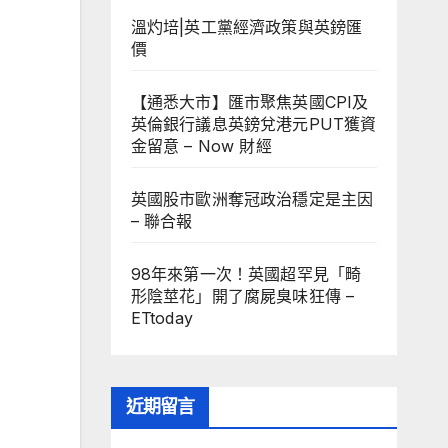
溫灼培|英工黨經濟政策與英鎊匯
價
【通悉大市】匯市聚焦英國CPI及
英倫銀行議息英鎊兌港元PUT獲資
金留意 – Now 財經
英國股市歐洲奪冠政治穩定是主因
– 聯合報
98年來第一次！英國超罕見「畸
形陰莖花」開了腐屍臭味狂傳 –
ETtoday
近期留言