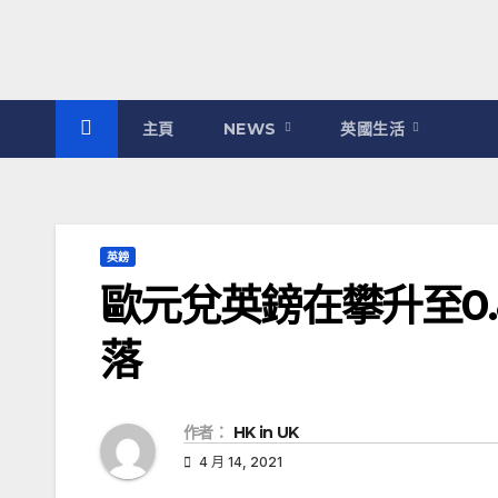
主頁
NEWS
英國生活
英鎊
歐元兌英鎊在攀升至0.
落
作者：
HK in UK
4 月 14, 2021