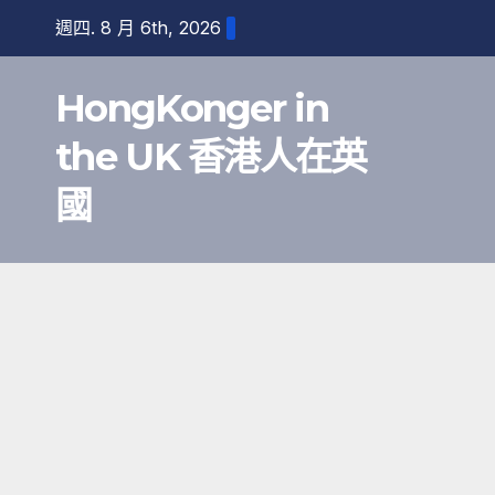
跳
週四. 8 月 6th, 2026
至
內
HongKonger in
容
the UK 香港人在英
國