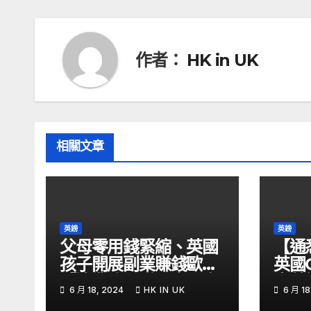
導
覽
作者：
HK in UK
相關文章
英鎊
英鎊
父母零用錢緊縮、英國
【通
孩子開展副業賺錢歐媒:
英國
「這業務」賺最多 – 自
息英
6 月 18, 2024
HK IN UK
6 月 18
由財經
金留意