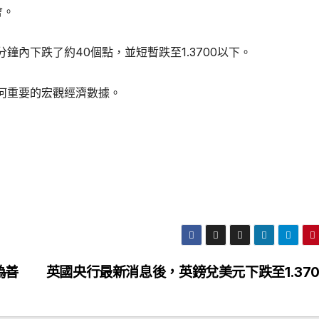
會。
內下跌了約40個點，並短暫跌至1.3700以下。
何重要的宏觀經濟數據。
偽善
英國央行最新消息後，英鎊兌美元下跌至1.370