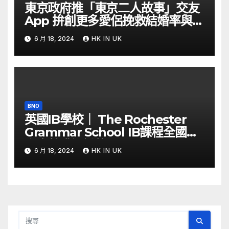
東京政府推「東京二人故事」交友
App 拚創更多愛侶挽救結婚率與生
育率｜Yahoo Hong Kong
6 月 18, 2024
HK IN UK
BNO
英國IB學校｜ The Rochester
Grammar School IB課程全國第
六少數獲認證的Thinking School
6 月 18, 2024
HK IN UK