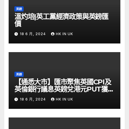
英鎊
溫灼培|英工黨經濟政策與英鎊匯
價
18 6 月, 2024
HK IN UK
英鎊
【通悉大市】匯市聚焦英國CPI及
英倫銀行議息英鎊兌港元PUT獲資
金留意 – Now 財經
18 6 月, 2024
HK IN UK