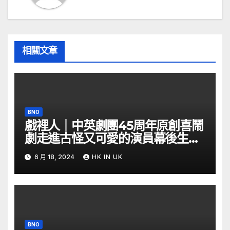
相關文章
BNO
戲裡人｜中英劇團45周年原創喜鬧
劇走進古怪又可愛的演員幕後生活
– YouTube
6 月 18, 2024
HK IN UK
BNO