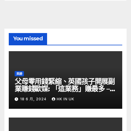
You missed
英鎊
父母零用錢緊縮、英國孩子開展副
業賺錢歐媒: 「這業務」賺最多 –
自由財經
18 6 月, 2024
HK IN UK