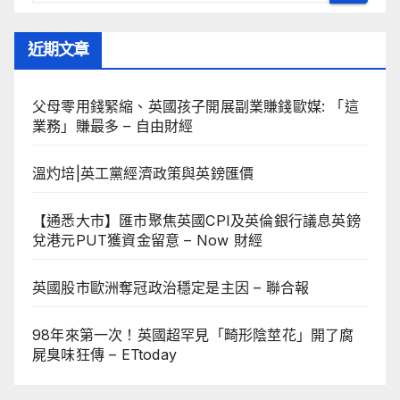
近期文章
父母零用錢緊縮、英國孩子開展副業賺錢歐媒: 「這
業務」賺最多 – 自由財經
溫灼培|英工黨經濟政策與英鎊匯價
【通悉大市】匯市聚焦英國CPI及英倫銀行議息英鎊
兌港元PUT獲資金留意 – Now 財經
英國股市歐洲奪冠政治穩定是主因 – 聯合報
98年來第一次！英國超罕見「畸形陰莖花」開了腐
屍臭味狂傳 – ETtoday