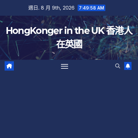
跳
週日. 8 月 9th, 2026
7:49:59 AM
至
內
HongKonger in the UK 香港人
容
在英國