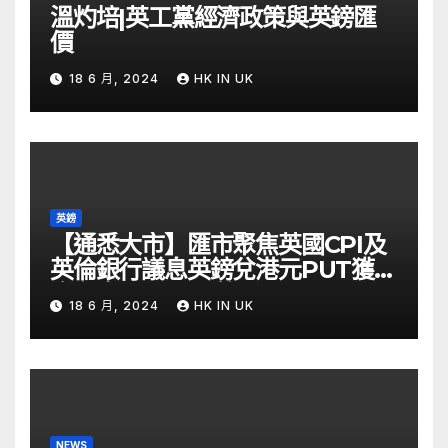
溫灼培|英工黨經濟政策與英鎊匯
價
18 6 月, 2024
HK IN UK
英鎊
【通悉大市】匯市聚焦英國CPI及
英倫銀行議息英鎊兌港元PUT獲資
金留意 – Now 財經
18 6 月, 2024
HK IN UK
NEWS