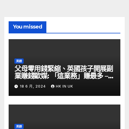
You missed
英鎊
父母零用錢緊縮、英國孩子開展副
業賺錢歐媒: 「這業務」賺最多 –
自由財經
18 6 月, 2024
HK IN UK
英鎊