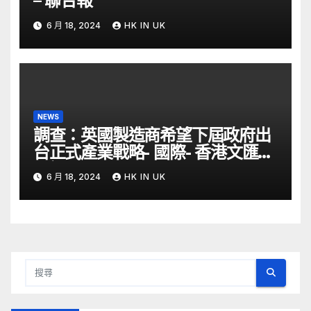
– 聯合報
6 月 18, 2024
HK IN UK
NEWS
調查：英國製造商希望下屆政府出
台正式產業戰略- 國際- 香港文匯網
– 文匯報
6 月 18, 2024
HK IN UK