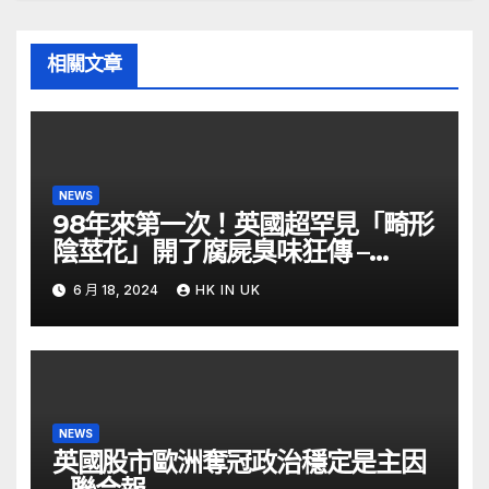
相關文章
NEWS
98年來第一次！英國超罕見「畸形
陰莖花」開了腐屍臭味狂傳 –
ETtoday
6 月 18, 2024
HK IN UK
NEWS
英國股市歐洲奪冠政治穩定是主因