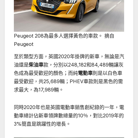
Peugeot 208為最多人選擇黃色的車款。 摘自
Peugeot
至於類型方面，英國2020年掛牌的新車，無論是汽
油還是
柴油車
款，分別以248,182和84,489輛讓灰
色成為最受歡迎的顏色；而純
電動車
則是以白色車
最受歡迎，共25,689輛；PHEV車款則是黑色的需
求最大，為17,989輛。
同時2020年也是英國電動車銷售創紀錄的一年，電
動車總計佔新車領牌數總量的10％，對比2019年的
3%簡直是跳躍性的增長。