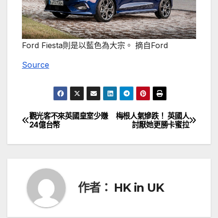
Ford Fiesta則是以藍色為大宗。 摘自Ford
Source
觀光客不來英國皇室少賺
梅根人氣慘跌！ 英國人
文
24億台幣
討厭她更勝卡蜜拉
章
導
覽
作者：
HK in UK