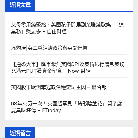
近期文章
父母零用錢緊縮、英國孩子開展副業賺錢歐媒: 「這
業務」賺最多 – 自由財經
溫灼培|英工黨經濟政策與英鎊匯價
【通悉大市】匯市聚焦英國CPI及英倫銀行議息英鎊
兌港元PUT獲資金留意 – Now 財經
英國股市歐洲奪冠政治穩定是主因 – 聯合報
98年來第一次！英國超罕見「畸形陰莖花」開了腐
屍臭味狂傳 – ETtoday
近期留言