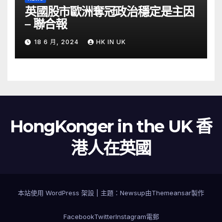
英國股市歐洲奪冠政治穩定是主因
– 聯合報
18 6 月, 2024
HK IN UK
HongKonger in the UK 香
港人在英國
本站使用 WordPress 架設
|
主題：
Newsup
由
Themeansar
製作
Facebook
Twitter
Instagram
電郵