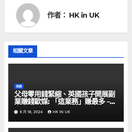
覽
作者：
HK in UK
相關文章
英鎊
父母零用錢緊縮、英國孩子開展副
業賺錢歐媒: 「這業務」賺最多 –
自由財經
6 月 18, 2024
HK IN UK