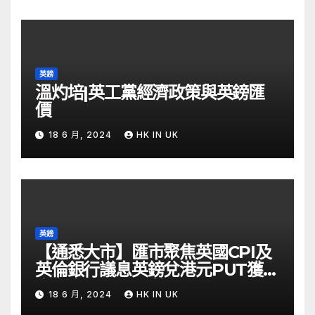
英鎊
溫灼培|英工黨經濟政策與英鎊匯
價
18 6 月, 2024
HK IN UK
英鎊
【通悉大市】匯市聚焦英國CPI及
英倫銀行議息英鎊兌港元PUT獲資
金留意 – Now 財經
18 6 月, 2024
HK IN UK