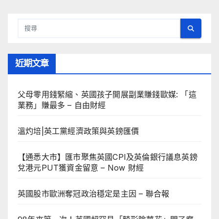
近期文章
父母零用錢緊縮、英國孩子開展副業賺錢歐媒: 「這
業務」賺最多 – 自由財經
溫灼培|英工黨經濟政策與英鎊匯價
【通悉大市】匯市聚焦英國CPI及英倫銀行議息英鎊
兌港元PUT獲資金留意 – Now 財經
英國股市歐洲奪冠政治穩定是主因 – 聯合報