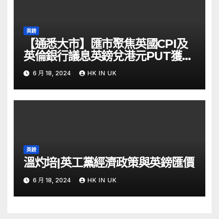
英鎊
【通悉大市】匯市聚焦英國CPI及
英倫銀行議息英鎊兌港元PUT獲資
金留意 – Now 財經
6 月 18, 2024
HK IN UK
英鎊
溫灼培|英工黨經濟政策與英鎊匯價
6 月 18, 2024
HK IN UK