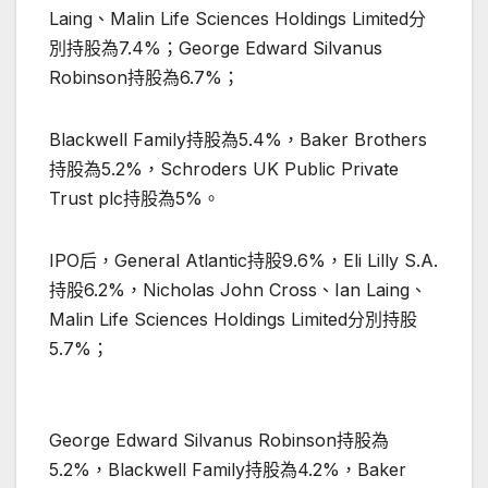
Laing、Malin Life Sciences Holdings Limited分
別持股為7.4%；George Edward Silvanus
Robinson持股為6.7%；
Blackwell Family持股為5.4%，Baker Brothers
持股為5.2%，Schroders UK Public Private
Trust plc持股為5%。
IPO后，General Atlantic持股9.6%，Eli Lilly S.A.
持股6.2%，Nicholas John Cross、Ian Laing、
Malin Life Sciences Holdings Limited分別持股
5.7%；
George Edward Silvanus Robinson持股為
5.2%，Blackwell Family持股為4.2%，Baker