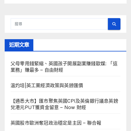
近期文章
父母零用錢緊縮、英國孩子開展副業賺錢歐媒: 「這
業務」賺最多 – 自由財經
溫灼培|英工黨經濟政策與英鎊匯價
【通悉大市】匯市聚焦英國CPI及英倫銀行議息英鎊
兌港元PUT獲資金留意 – Now 財經
英國股市歐洲奪冠政治穩定是主因 – 聯合報