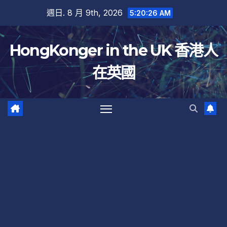
跳
週日. 8 月 9th, 2026
5:20:27 AM
至
內
HongKonger in the UK 香港人
容
在英國