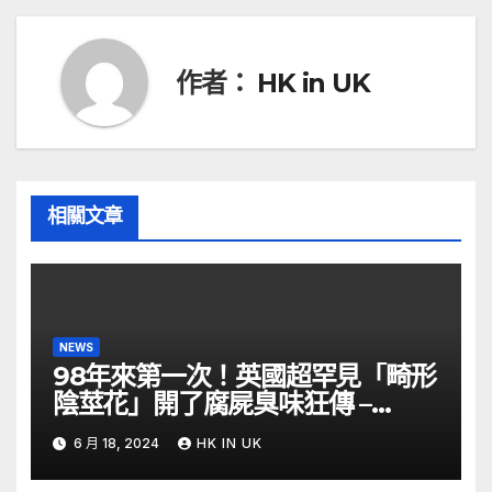
導
覽
作者：
HK in UK
相關文章
NEWS
98年來第一次！英國超罕見「畸形
陰莖花」開了腐屍臭味狂傳 –
ETtoday
6 月 18, 2024
HK IN UK