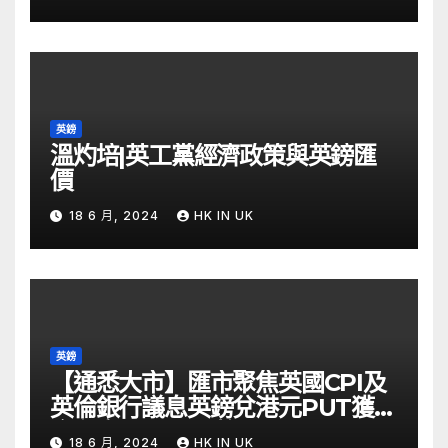
英鎊
溫灼培|英工黨經濟政策與英鎊匯
價
18 6 月, 2024
HK IN UK
英鎊
【通悉大市】匯市聚焦英國CPI及
英倫銀行議息英鎊兌港元PUT獲資
金留意 – Now 財經
18 6 月, 2024
HK IN UK