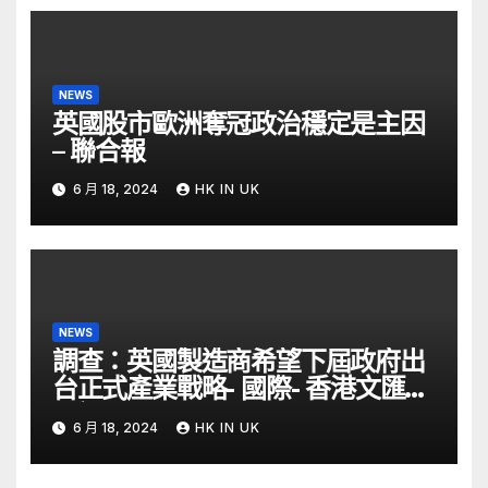
NEWS
英國股市歐洲奪冠政治穩定是主因
– 聯合報
6 月 18, 2024
HK IN UK
NEWS
調查：英國製造商希望下屆政府出
台正式產業戰略- 國際- 香港文匯網
– 文匯報
6 月 18, 2024
HK IN UK