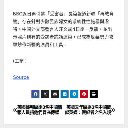
BBC近日再引述「受害者」長篇報道新疆「再教育
營」存在針對少數民族婦女的系統性性施暴與虐
待。中國外交部發言人汪文斌4日逐一反擊，並出
示照片稱有的受訪者謊話連篇，已成為反華勢力攻
擊炒作新疆的演員和工具。
(工商 )
Source
英國據報驅逐3名中國情
英國去年驅逐3名中國間
文
報人員指他們冒充傳媒
諜英媒：假記者之名入境
章