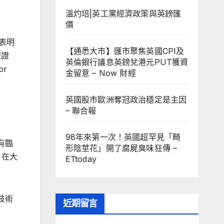
溫灼培|英工黨經濟政策與英鎊匯
價
表明
【通悉大市】匯市聚焦英國CPI及
遊證
英倫銀行議息英鎊兌港元PUT獲資
or
金留意 – Now 財經
英國股市歐洲奪冠政治穩定是主因
– 聯合報
98年來第一次！英國超罕見「畸
有臨
形陰莖花」開了腐屍臭味狂傳 –
，在大
ETtoday
技術
近期留言