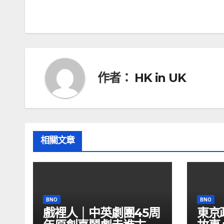
章
導
覽
作者：
HK in UK
相關文章
BNO
BNO
戲裡人｜中英劇團45周
東京