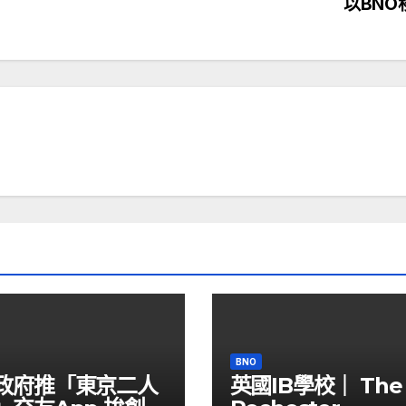
以BNO
BNO
政府推「東京二人
英國IB學校｜ The