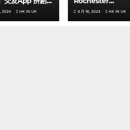
」交友App 拚創更
Rochester
侶挽救結婚率與生
Grammar School
, 2024
HK IN UK
6 月 18, 2024
HK IN UK
Yahoo Hong
課程全國第六少數
g
證的Thinking Sch