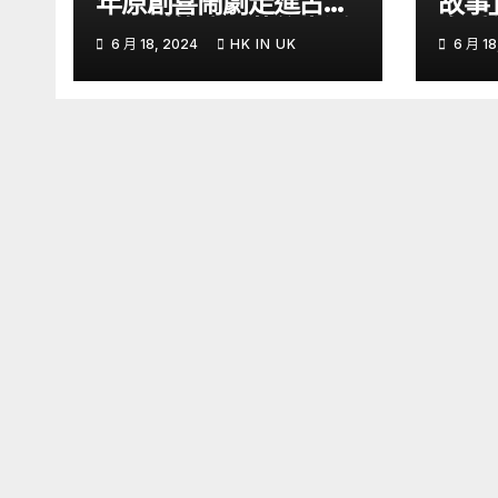
年原創喜鬧劇走進古怪
故事
又可愛的演員幕後生活
多愛
6 月 18, 2024
HK IN UK
6 月 18
– YouTube
育率｜
Kon