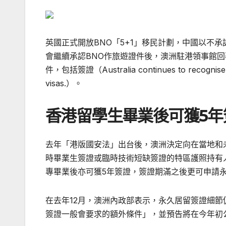
英國正式開放BNO「5+1」移民計劃，中國以不
會繼續承認BNO作旅遊證件後，澳洲駐港領事館回
件，包括簽證（Australia continues to recognise the
visas.）。
香港留學生畢業後可獲5年
去年「港版國安法」出台後，澳洲決定向在當地和
時畢業生簽證或臨時技術短缺簽證的特區護照持有
專畢業後亦可獲5年簽證，簽證期滿之後更可申請
在去年12月，澳洲內政部表示，永久居留簽證細
簽證一般會要求的額外條件」，並預告將在今年初