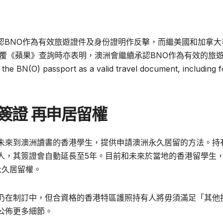
承認BNO作為有效旅遊證件及身份證明作反擊，而繼美國和加拿大
覆《蘋果》查詢時亦表明，澳洲會繼續承認BNO作為有效的旅
 BN(O) passport as a valid travel document, including f
簽證 再申居留權
未來到澳洲讀書的香港學生，提供申請澳洲永久居留的方法。持
人，其簽證會自動延長至5年。目前和未來於當地的香港留學生
永久居留權。
節仍在制訂中，但合資格的香港特區護照持有人將毋須滿足「其他
公佈更多細節。