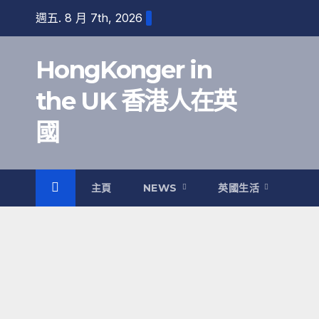
跳
週五. 8 月 7th, 2026
至
內
HongKonger in
容
the UK 香港人在英
國
主頁
NEWS
英國生活