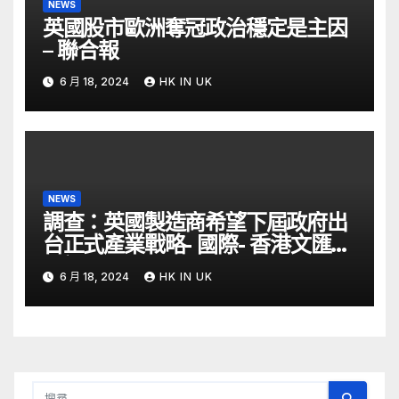
NEWS
英國股市歐洲奪冠政治穩定是主因
– 聯合報
6 月 18, 2024
HK IN UK
NEWS
調查：英國製造商希望下屆政府出
台正式產業戰略- 國際- 香港文匯網
– 文匯報
6 月 18, 2024
HK IN UK