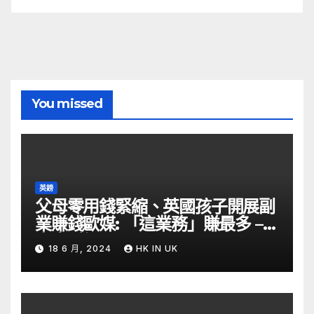
You missed
英鎊
父母零用錢緊縮、英國孩子開展副
業賺錢歐媒: 「這業務」賺最多 –
自由財經
18 6 月, 2024
HK IN UK