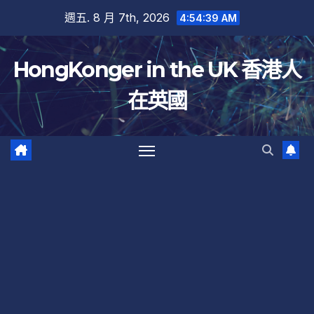
跳
週五. 8 月 7th, 2026
4:54:40 AM
至
內
HongKonger in the UK 香港人
容
在英國