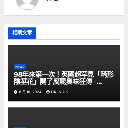
相關文章
NEWS
98年來第一次！英國超罕見「畸形
陰莖花」開了腐屍臭味狂傳 –
ETtoday
6 月 18, 2024
HK IN UK