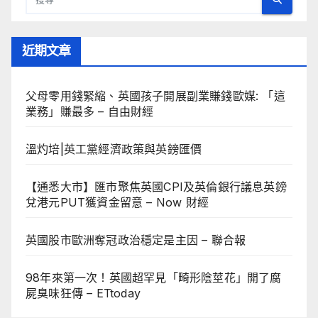
近期文章
父母零用錢緊縮、英國孩子開展副業賺錢歐媒: 「這
業務」賺最多 – 自由財經
溫灼培|英工黨經濟政策與英鎊匯價
【通悉大市】匯市聚焦英國CPI及英倫銀行議息英鎊
兌港元PUT獲資金留意 – Now 財經
英國股市歐洲奪冠政治穩定是主因 – 聯合報
98年來第一次！英國超罕見「畸形陰莖花」開了腐
屍臭味狂傳 – ETtoday