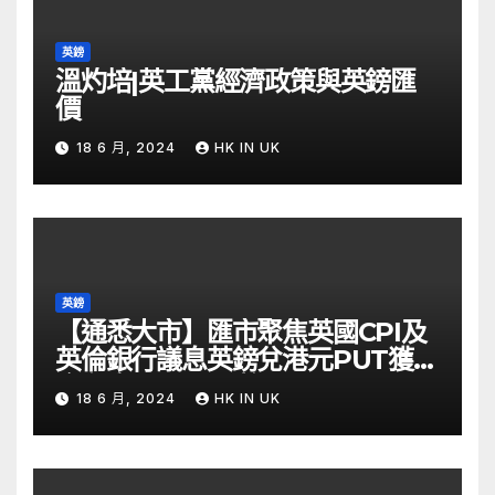
英鎊
溫灼培|英工黨經濟政策與英鎊匯
價
18 6 月, 2024
HK IN UK
英鎊
【通悉大市】匯市聚焦英國CPI及
英倫銀行議息英鎊兌港元PUT獲資
金留意 – Now 財經
18 6 月, 2024
HK IN UK