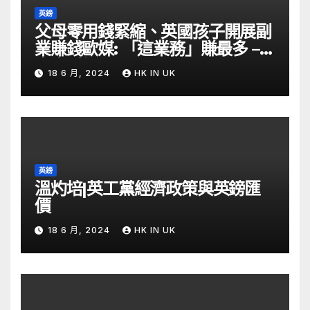
英鎊
父母零用錢緊縮、英國孩子開展副
業賺錢歐媒: 「這業務」賺最多 –
自由財經
18 6 月, 2024
HK IN UK
英鎊
溫灼培|英工黨經濟政策與英鎊匯
價
18 6 月, 2024
HK IN UK