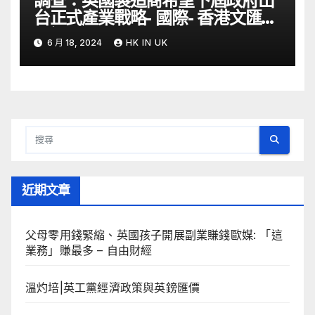
調查：英國製造商希望下屆政府出
台正式產業戰略- 國際- 香港文匯網
– 文匯報
6 月 18, 2024
HK IN UK
近期文章
父母零用錢緊縮、英國孩子開展副業賺錢歐媒: 「這
業務」賺最多 – 自由財經
溫灼培|英工黨經濟政策與英鎊匯價