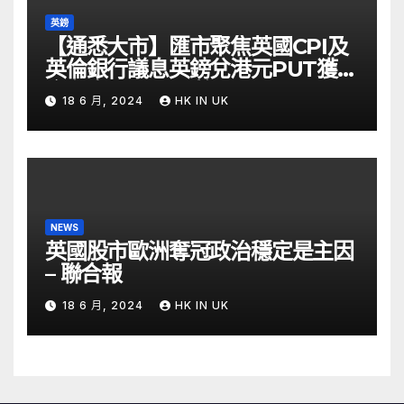
英鎊
【通悉大市】匯市聚焦英國CPI及
英倫銀行議息英鎊兌港元PUT獲資
金留意 – Now 財經
18 6 月, 2024
HK IN UK
NEWS
英國股市歐洲奪冠政治穩定是主因
– 聯合報
18 6 月, 2024
HK IN UK