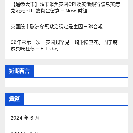
【通悉大市】匯市聚焦英國CPI及英倫銀行議息英鎊
兌港元PUT獲資金留意 – Now 財經
英國股市歐洲奪冠政治穩定是主因 – 聯合報
98年來第一次！英國超罕見「畸形陰莖花」開了腐
屍臭味狂傳 – ETtoday
近期留言
彙整
2024 年 6 月