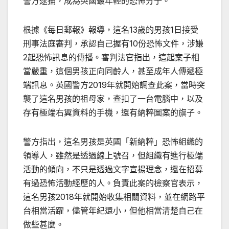
警方逮捕，成為英國最年輕的恐怖分子。
根據《每日郵報》報導，這名13歲的男孩1日接受
刑事法庭審判，承認自己握有10份恐怖文件，涉嫌
2起恐怖訊息的傳播。審判法官指出，這起案子相
當嚴重，這個男孩正向同齡人，甚至成年人傳遞極
端訊息。英國警方2019年就開始調查此案，當時突
襲了這名男孩的祖母家，查扣了一台電腦中，以及
存有極端右翼資料的手機，還有納粹圖案的旗子。
警方指出，這名男孩是英國「新納粹」恐怖組織的
領導人，雖然是透過線上號召，但組織有進行極端
活動的傾向，不只是透過文字宣揚理念，還在招募
有過恐怖活動經歷的人。負責此案的檢察官表示，
這名男孩2018年就開始收集相關資料，並在網路平
台相當活躍，儘管年紀還小，但他相當清楚自己在
做些甚麼。