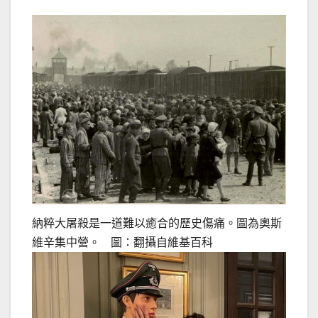
納粹大屠殺是一道難以癒合的歷史傷痛。圖為奧斯
維辛集中營。 圖：翻攝自維基百科