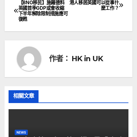
【BNO移民】施羅德料
港人移居英國可以從事什
文
英國首季GDP或會收縮
麼工作？
下半年解除限制措施應可
章
復甦
導
覽
作者：
HK in UK
相關文章
NEWS