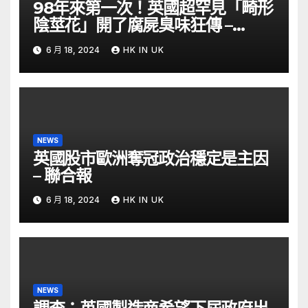
98年來第一次！英國超罕見「畸形
陰莖花」開了腐屍臭味狂傳 –
ETtoday
6 月 18, 2024
HK IN UK
NEWS
英國股市歐洲奪冠政治穩定是主因
– 聯合報
6 月 18, 2024
HK IN UK
NEWS