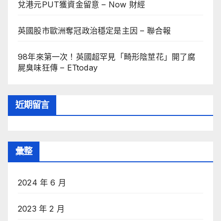
兌港元PUT獲資金留意 – Now 財經
英國股市歐洲奪冠政治穩定是主因 – 聯合報
98年來第一次！英國超罕見「畸形陰莖花」開了腐
屍臭味狂傳 – ETtoday
近期留言
彙整
2024 年 6 月
2023 年 2 月