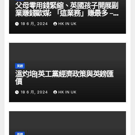
父母零用錢緊縮、英國孩子開展副
業賺錢歐媒: 「這業務」賺最多 –
自由財經
18 6 月, 2024
HK IN UK
英鎊
溫灼培|英工黨經濟政策與英鎊匯
價
18 6 月, 2024
HK IN UK
英鎊