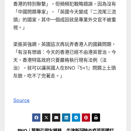
香港的特別聯繫」，但頻頻犯戰略錯誤，因為沒有
「中國問題專家」，「英國今天變成『二流尾三流
頭』的國家，其中一個成因就是專業外交官不被重
視。」
梁振英強調，英國這次再玩弄香港人的國籍問題，
「有沒有想過：今天的香港已經不由港英管治，今
天，香港特區政府只要嚴格執行現有法例（法
治），就可以讓英國人在BNO『5+1』問題上土頭
灰臉，吃不了兜著走。」
Source
BNO｜葉劉引朋友稱移
牛津新冠肺炎疫苗英國打