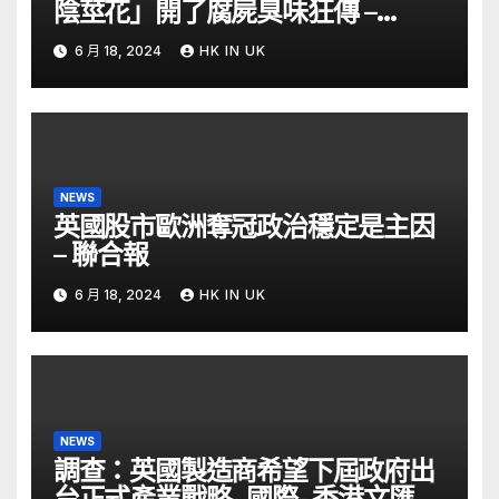
陰莖花」開了腐屍臭味狂傳 –
ETtoday
6 月 18, 2024
HK IN UK
NEWS
英國股市歐洲奪冠政治穩定是主因
– 聯合報
6 月 18, 2024
HK IN UK
NEWS
調查：英國製造商希望下屆政府出
台正式產業戰略- 國際- 香港文匯網