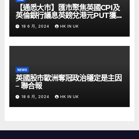
【通悉大市】匯市聚焦英國CPI及
英倫銀行議息英鎊兌港元PUT獲資
金留意 – Now 財經
18 6 月, 2024
HK IN UK
NEWS
英國股市歐洲奪冠政治穩定是主因
– 聯合報
18 6 月, 2024
HK IN UK