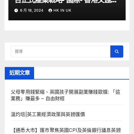
– 文匯報
6 月 18, 2024
HK IN UK
近期文章
父母零用錢緊縮、英國孩子開展副業賺錢歐媒: 「這
業務」賺最多 – 自由財經
溫灼培|英工黨經濟政策與英鎊匯價
【通悉大市】匯市聚焦英國CPI及英倫銀行議息英鎊