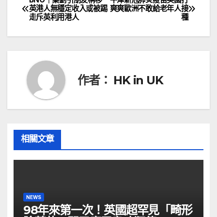
文
英港人無穩定收入或被踢
爽爽歐洲不敢給老年人接
走斥英利用港人
種
章
導
覽
作者：
HK in UK
相關文章
NEWS
98年來第一次！英國超罕見「畸形