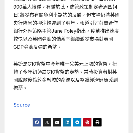
900萬人接種。有鑑於此，儘管政策制定者周四(4
日)將發布有關負利率諮詢的反饋，但市場仍將英國
央行降息的押注推遲到了明年。報道引述荷蘭合作
銀行外匯策略主管Jane Foley指出，疫苗推出速度
較快以及英國強勁的儲蓄率繼續激發市場對英國
GDP強勁反彈的希望。
英鎊是G10貨幣中今年唯一兌美元上漲的貨幣，扭
轉了今年初領跌G10貨幣的走勢。當時投資者對英
國脫歐後倫敦金融城的命運以及整體經濟健康感到
擔憂。
Source