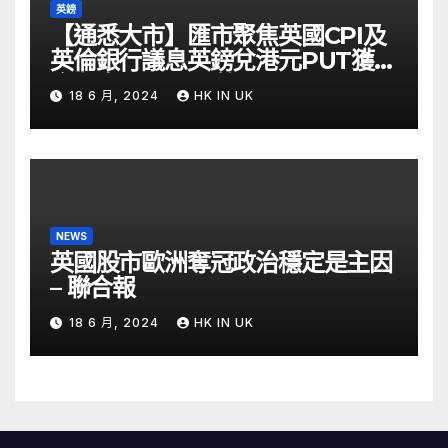
英鎊
【通悉大市】匯市聚焦英國CPI及
英倫銀行議息英鎊兌港元PUT獲資
金留意 – Now 財經
18 6 月, 2024
HK IN UK
NEWS
英國股市歐洲奪冠政治穩定是主因
– 聯合報
18 6 月, 2024
HK IN UK