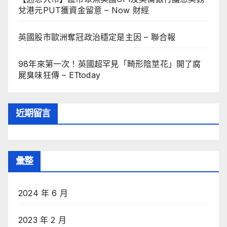
兌港元PUT獲資金留意 – Now 財經
英國股市歐洲奪冠政治穩定是主因 – 聯合報
98年來第一次！英國超罕見「畸形陰莖花」開了腐
屍臭味狂傳 – ETtoday
近期留言
彙整
2024 年 6 月
2023 年 2 月