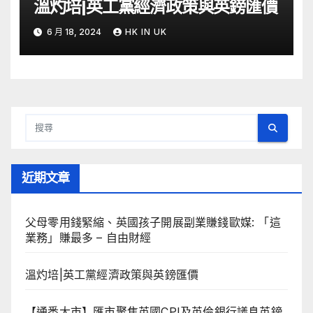
溫灼培|英工黨經濟政策與英鎊匯價
6 月 18, 2024
HK IN UK
近期文章
父母零用錢緊縮、英國孩子開展副業賺錢歐媒: 「這
業務」賺最多 – 自由財經
溫灼培|英工黨經濟政策與英鎊匯價
【通悉大市】匯市聚焦英國CPI及英倫銀行議息英鎊