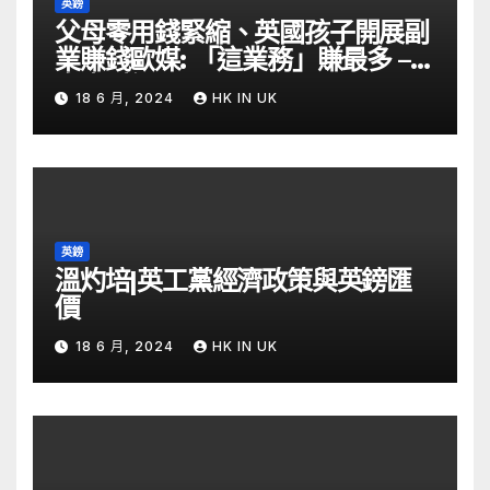
英鎊
父母零用錢緊縮、英國孩子開展副
業賺錢歐媒: 「這業務」賺最多 –
自由財經
18 6 月, 2024
HK IN UK
英鎊
溫灼培|英工黨經濟政策與英鎊匯
價
18 6 月, 2024
HK IN UK