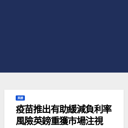
英鎊
疫苗推出有助緩減負利率
風險英鎊重獲市場注視