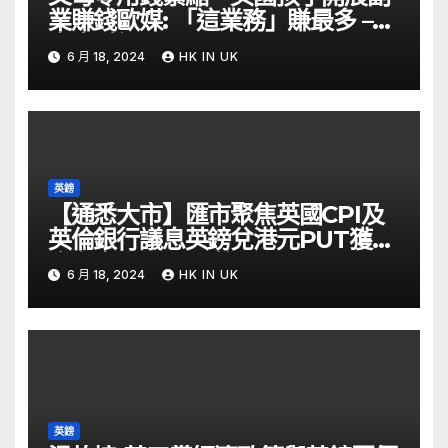
業賺錢歐媒: 「這業務」賺最多 –
自由財經
6 月 18, 2024
HK IN UK
英鎊
【通悉大市】匯市聚焦英國CPI及
英倫銀行議息英鎊兌港元PUT獲資
金留意 – Now 財經
6 月 18, 2024
HK IN UK
英鎊