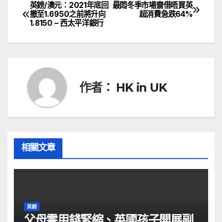
英鎊/澳元：2021年底回
最悶冬季市場齋借唔買英
文
撤至1.6950之前將升向
超消費急跌64%
1.8150 – 西太平洋銀行
章
導
覽
作者：
HK in UK
相關文章
英鎊
父母零用錢緊縮、英國孩子開展副