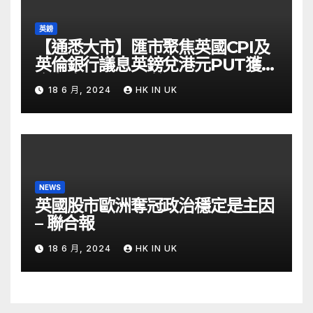
英鎊
【通悉大市】匯市聚焦英國CPI及
英倫銀行議息英鎊兌港元PUT獲資
金留意 – Now 財經
18 6 月, 2024
HK IN UK
NEWS
英國股市歐洲奪冠政治穩定是主因
– 聯合報
18 6 月, 2024
HK IN UK