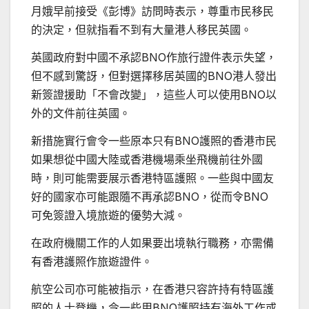
月娥早前接受《彭博》訪問時表示，尊重市民移民
的決定，但就指看不到有大量港人移民英國。
英國政府對中國不承認BNO作旅行證件表示失望，
但不感到驚訝，但對選擇移居英國的BNO港人發出
新簽證援助「不會改變」，這些人可以使用BNO以
外的文件前往英國。
新措施實行會令一些原本只有BNO護照的香港市民
如果想從中國大陸或香港機場乘坐飛機前往外國
時，則可能需要展示香港特區護照。一些與中國友
好的國家亦可能跟隨不再承認BNO，從而令BNO
可免簽證入境旅遊的優勢大減。
在政府機關工作的人如果要出境執行職務，亦需備
有香港護照作旅遊證件。
航空公司亦可能被指示，在香港只容許持有特區護
照的人士登機，令一些用BNO護照持有海外工作或