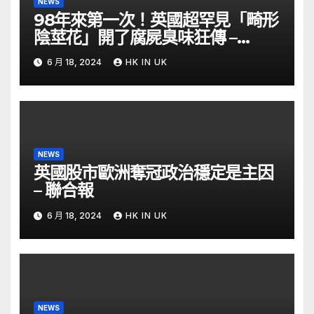
NEWS
98年來第一次！英國超罕見「畸形
陰莖花」開了腐屍臭味狂傳 –
ETtoday
6 月 18, 2024
HK IN UK
NEWS
英國股市歐洲奪冠政治穩定是主因
– 聯合報
6 月 18, 2024
HK IN UK
NEWS