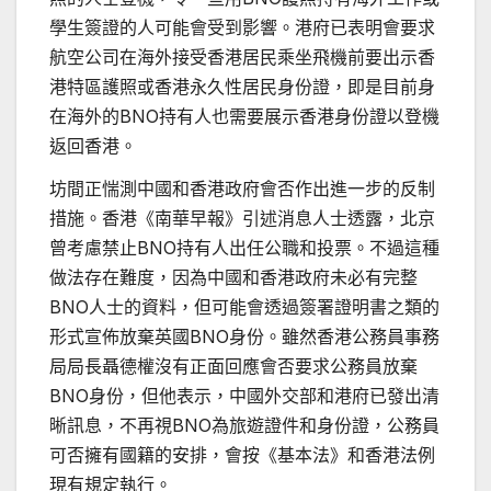
學生簽證的人可能會受到影響。港府已表明會要求
航空公司在海外接受香港居民乘坐飛機前要出示香
港特區護照或香港永久性居民身份證，即是目前身
在海外的BNO持有人也需要展示香港身份證以登機
返回香港。
坊間正惴測中國和香港政府會否作出進一步的反制
措施。香港《南華早報》引述消息人士透露，北京
曾考慮禁止BNO持有人出任公職和投票。不過這種
做法存在難度，因為中國和香港政府未必有完整
BNO人士的資料，但可能會透過簽署證明書之類的
形式宣佈放棄英國BNO身份。雖然香港公務員事務
局局長聶德權沒有正面回應會否要求公務員放棄
BNO身份，但他表示，中國外交部和港府已發出清
晰訊息，不再視BNO為旅遊證件和身份證，公務員
可否擁有國籍的安排，會按《基本法》和香港法例
現有規定執行。