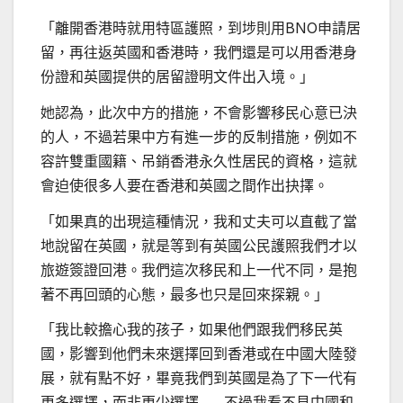
「離開香港時就用特區護照，到埗則用BNO申請居
留，再往返英國和香港時，我們還是可以用香港身
份證和英國提供的居留證明文件出入境。」
她認為，此次中方的措施，不會影響移民心意已決
的人，不過若果中方有進一步的反制措施，例如不
容許雙重國籍、吊銷香港永久性居民的資格，這就
會迫使很多人要在香港和英國之間作出抉擇。
「如果真的出現這種情況，我和丈夫可以直截了當
地說留在英國，就是等到有英國公民護照我們才以
旅遊簽證回港。我們這次移民和上一代不同，是抱
著不再回頭的心態，最多也只是回來探親。」
「我比較擔心我的孩子，如果他們跟我們移民英
國，影響到他們未來選擇回到香港或在中國大陸發
展，就有點不好，畢竟我們到英國是為了下一代有
更多選擇，而非更少選擇……不過我看不見中國和