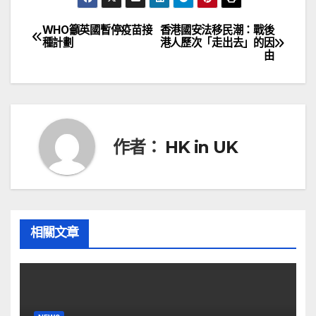
WHO籲英國暫停疫苗接
香港國安法移民潮：戰後
文
種計劃
港人歷次「走出去」的因
由
章
導
覽
作者：
HK in UK
相關文章