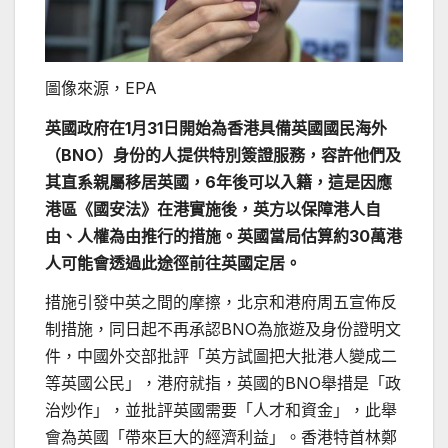
圖像來源，
EPA
英國政府在1月31日開始為香港具備英國國民海外
（BNO）身份的人提供特別簽證服務，容許他們及
其直系親屬移居英國，6年後可以入籍，這是因應
港區《國安法》在港實施後，英方以保障港人自
由、人權為由推行的措施。英國當局估算約30萬港
人可能會透過此途徑前往英國定居。
措施引發中英之間的摩擦，北京和港府周五宣佈反
制措施，同日起不再承認BNO為旅遊及身份證明文
件，中國外交部批評「英方試圖把大批港人變成二
等英國公民」，港府就指，英國的BNO舉措是「政
治炒作」，並批評英國需要「人才和資金」，此舉
會為英國「帶來巨大的經濟利益」。香港特首林鄭