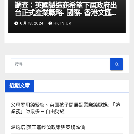
調查：英國製造商希望下屆政府出
台正式產業戰略- 國際- 香港文匯網
– 文匯報
6 月 18, 2024
HK IN UK
近期文章
父母零用錢緊縮、英國孩子開展副業賺錢歐媒: 「這
業務」賺最多 – 自由財經
溫灼培|英工黨經濟政策與英鎊匯價