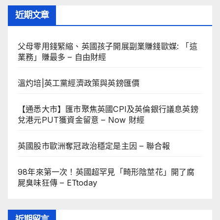
近期文章
父母零用錢緊縮、英國孩子開展副業賺錢歐媒: 「這
業務」賺最多 – 自由財經
溫灼培|英工黨經濟政策與英鎊匯價
【通悉大市】匯市聚焦英國CPI及英倫銀行議息英鎊
兌港元PUT獲資金留意 – Now 財經
英國股市歐洲奪冠政治穩定是主因 – 聯合報
98年來第一次！英國超罕見「畸形陰莖花」開了腐
屍臭味狂傳 – ETtoday
近期留言