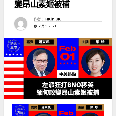
變昂山素姬被補
作者：
HK in UK
2 月 1, 2021