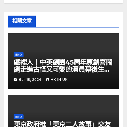
相關文章
BNO
戲裡人｜中英劇團45周年原創喜鬧
劇走進古怪又可愛的演員幕後生活
– YouTube
6 月 18, 2024
HK IN UK
BNO
東京政府推「東京二人故事」交友