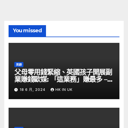
You missed
英鎊
父母零用錢緊縮、英國孩子開展副
業賺錢歐媒: 「這業務」賺最多 –
自由財經
18 6 月, 2024
HK IN UK