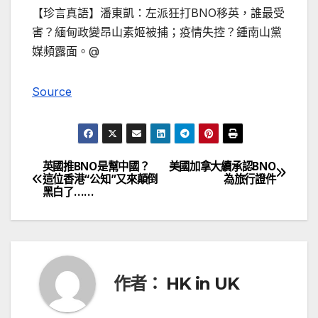
【珍言真語】潘東凱：左派狂打BNO移英，誰最受
害？緬甸政變昂山素姬被捕；疫情失控？鍾南山黨
媒頻露面。@
Source
英國推BNO是幫中國？
美國加拿大續承認BNO
文
這位香港“公知”又來顛倒
為旅行證件
黑白了……
章
導
覽
作者：
HK in UK