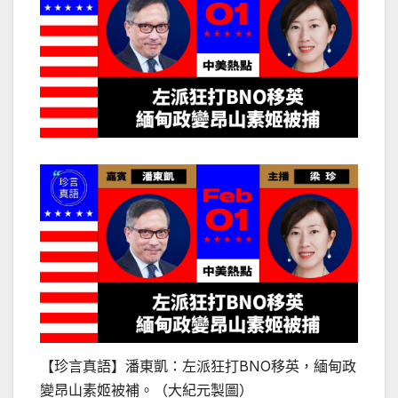
【珍言真語】潘東凱：左派狂打BNO移英，緬甸政
變昂山素姬被補。（大紀元製圖）