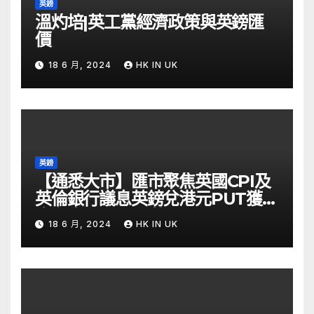
英鎊
溫灼培|英工黨經濟政策與英鎊匯
價
18 6 月, 2024
HK IN UK
英鎊
【通悉大市】匯市聚焦英國CPI及
英倫銀行議息英鎊兌港元PUT獲資
金留意 – Now 財經
18 6 月, 2024
HK IN UK