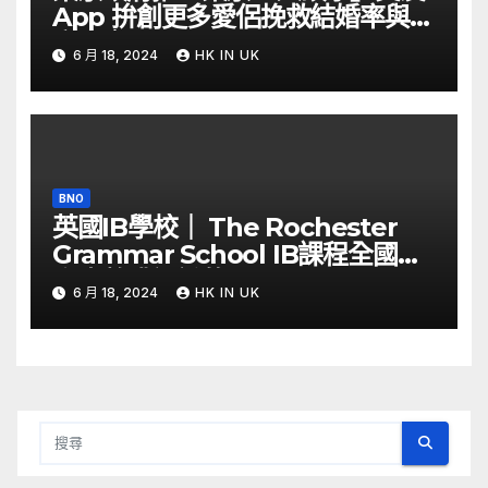
App 拚創更多愛侶挽救結婚率與生
育率｜Yahoo Hong Kong
6 月 18, 2024
HK IN UK
BNO
英國IB學校｜ The Rochester
Grammar School IB課程全國第
六少數獲認證的Thinking School
6 月 18, 2024
HK IN UK