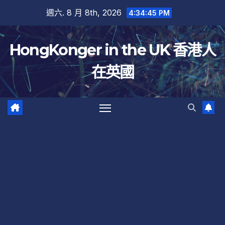
跳
週六. 8 月 8th, 2026
4:34:45 PM
至
內
HongKonger in the UK 香港人
容
在英國