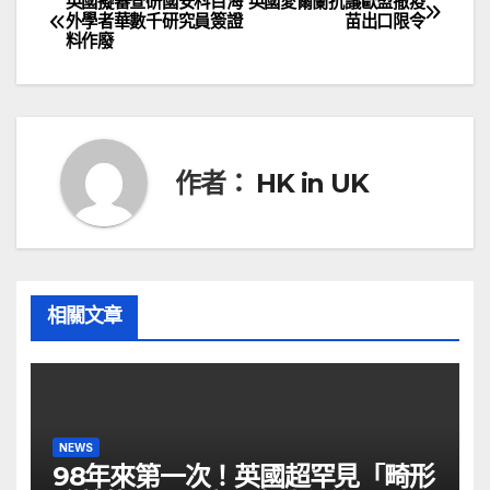
英國擬審查研國安科目海
英國愛爾蘭抗議歐盟撤疫
文
外學者華數千研究員簽證
苗出口限令
料作廢
章
導
覽
作者：
HK in UK
相關文章
NEWS
98年來第一次！英國超罕見「畸形