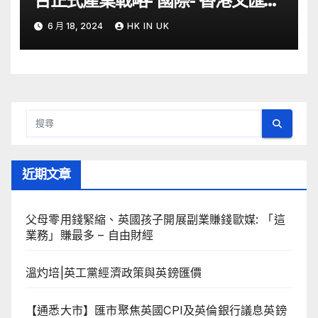
台正式產業戰略- 國際- 香港文匯網
– 文匯報
6 月 18, 2024
HK IN UK
近期文章
父母零用錢緊縮、英國孩子開展副業賺錢歐媒: 「這
業務」賺最多 – 自由財經
溫灼培|英工黨經濟政策與英鎊匯價
【通悉大市】匯市聚焦英國CPI及英倫銀行議息英鎊