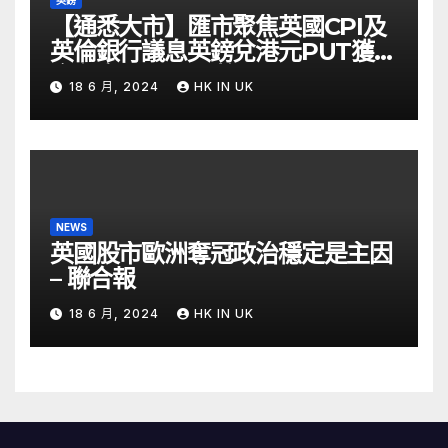
【通悉大市】匯市聚焦英國CPI及
英倫銀行議息英鎊兌港元PUT獲資
金留意 – Now 財經
18 6 月, 2024
HK IN UK
NEWS
英國股市歐洲奪冠政治穩定是主因
– 聯合報
18 6 月, 2024
HK IN UK