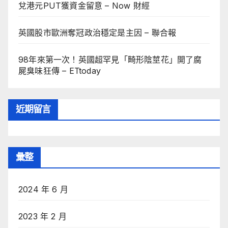
兌港元PUT獲資金留意 – Now 財經
英國股市歐洲奪冠政治穩定是主因 – 聯合報
98年來第一次！英國超罕見「畸形陰莖花」開了腐
屍臭味狂傳 – ETtoday
近期留言
彙整
2024 年 6 月
2023 年 2 月