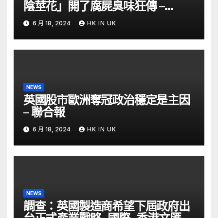
陰莖花」開了腐屍臭味狂傳 –
ETtoday
6 月 18, 2024
HK IN UK
NEWS
英國股市歐洲奪冠政治穩定是主因
– 聯合報
6 月 18, 2024
HK IN UK
NEWS
調查：英國製造商希望下屆政府出