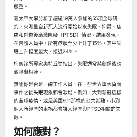
嚴重。
渥太華大學分析了超過19萬人參加的55項全球研
究，來測量自新冠大流行開始以來失眠、抑鬱、焦
慮和創傷後應激障礙（PTSD）情況。結果發現，
在醫護人員中，所有症狀至少上升了15％，其中失
眠上升幅度最大，接近24％。
梅奧診所專家奧特丘勒指出，失眠通常與創傷後應
激障礙相連。
無論你是否是一線工作人員，在一些世界重大負面
事件之後失眠現象都會激增。例如，大到新冠這樣
的全球疫情、或是美國9.11那樣的公共災難，小到
個人所經歷的車禍都會讓人經歷與PTSD相關的失
眠。
如何應對？