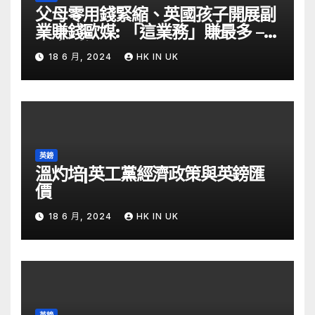
父母零用錢緊縮、英國孩子開展副
業賺錢歐媒: 「這業務」賺最多 –
自由財經
18 6 月, 2024
HK IN UK
英鎊
溫灼培|英工黨經濟政策與英鎊匯
價
18 6 月, 2024
HK IN UK
英鎊