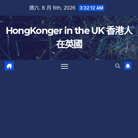
跳
週六. 8 月 8th, 2026
3:32:13 AM
至
內
HongKonger in the UK 香港人
容
在英國