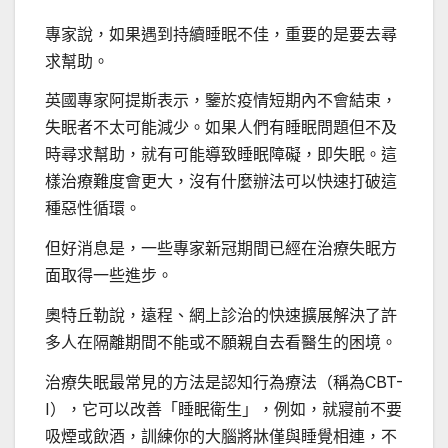
專家說，如果遇到持續睡眠不佳，重要的是要去尋
求幫助。
英國專家阿提斯表示，鑒於疫情短期內不會結束，
失眠者不太可能減少。如果人們有睡眠問題但不及
時尋求幫助，就有可能導致睡眠障礙，即失眠。這
樣治療難度會更大，沒有什麼辦法可以快速打破這
種惡性循環。
但好消息是，一些專家新冠期間已經在治療失眠方
面取得一些進步。
奧特丘勒說，遠程、網上診治的快速擴展解決了許
多人在隔離期間不能或不願親自去看醫生的困境。
治療失眠最常見的方法是認知行為療法（稱為CBT-
I），它可以改善「睡眠衛生」，例如，就寢前不要
吸煙或飲酒，訓練你的大腦將牀僅與睡覺相連，不