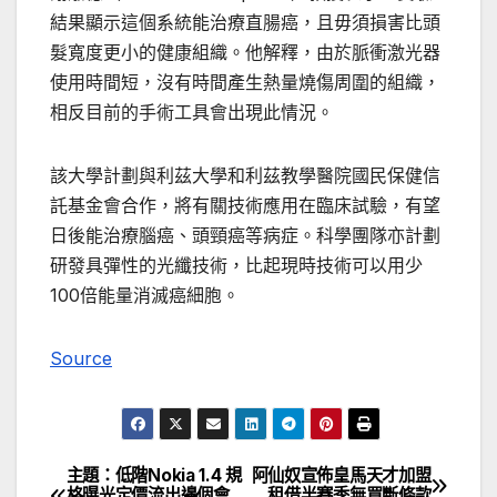
結果顯示這個系統能治療直腸癌，且毋須損害比頭
髮寬度更小的健康組織。他解釋，由於脈衝激光器
使用時間短，沒有時間產生熱量燒傷周圍的組織，
相反目前的手術工具會出現此情況。
該大學計劃與利茲大學和利茲教學醫院國民保健信
託基金會合作，將有關技術應用在臨床試驗，有望
日後能治療腦癌、頭頸癌等病症。科學團隊亦計劃
研發具彈性的光纖技術，比起現時技術可以用少
100倍能量消滅癌細胞。
Source
主題：低階Nokia 1.4 規
阿仙奴宣佈皇馬天才加盟
文
格曝光定價流出邊個會
租借半賽季無買斷條款