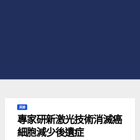
英鎊
專家研新激光技術消滅癌
細胞減少後遺症