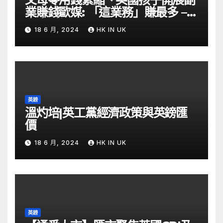
業賺錢歐媒: 「這業務」賺最多 –
自由財經
18 6 月, 2024
HK IN UK
英鎊
溫灼培|英工黨經濟政策與英鎊匯
價
18 6 月, 2024
HK IN UK
英鎊