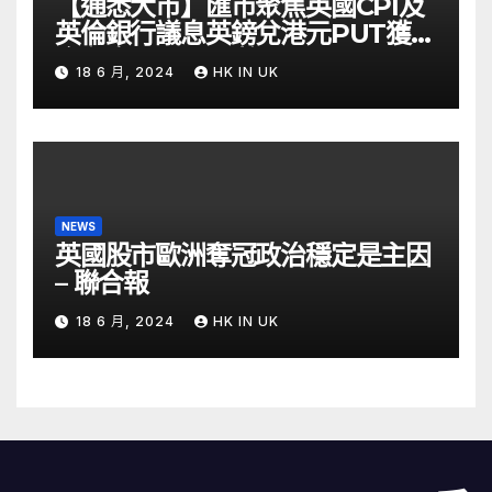
【通悉大市】匯市聚焦英國CPI及
英倫銀行議息英鎊兌港元PUT獲資
金留意 – Now 財經
18 6 月, 2024
HK IN UK
NEWS
英國股市歐洲奪冠政治穩定是主因
– 聯合報
18 6 月, 2024
HK IN UK