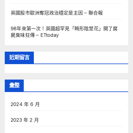
英國股市歐洲奪冠政治穩定是主因 – 聯合報
98年來第一次！英國超罕見「畸形陰莖花」開了腐
屍臭味狂傳 – ETtoday
近期留言
彙整
2024 年 6 月
2023 年 2 月