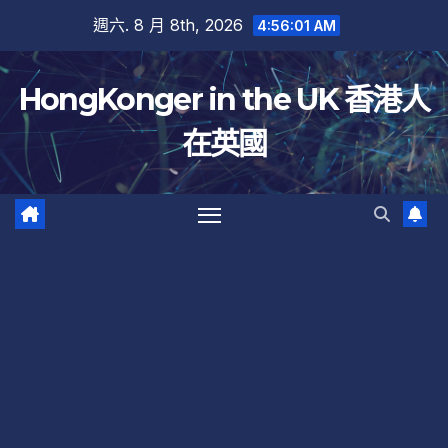
跳
週六. 8 月 8th, 2026
4:56:01 AM
至
內
HongKonger in the UK 香港人
容
在英國