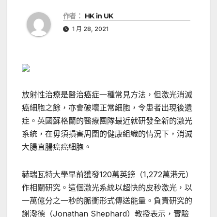
作者：
HK in UK
1 月 28, 2021
放射性治療是醫治癌症一種常見方法，但激光消滅
癌細胞之餘，亦會破壞正常細胞，令患者出現後遺
症。英國蘇格蘭的醫療團隊最近就研發全新的激光
系統，在毋須損害周圍的健康組織的情況下，消滅
大腸直腸癌癌細胞。
赫瑞瓦特大學早前獲發120萬英鎊（1,272萬港元）
作相關研究。這個激光系統以超快的皮秒激光，以
一萬億分之一秒的脈衝形式傳送能量。負責研究的
謝潑德（Jonathan Shephard）教授表示，實驗