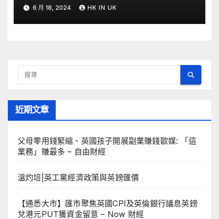
6 月 18, 2024
HK IN UK
近期文章
父母零用錢緊縮、英國孩子開展副業賺錢歐媒: 「這
業務」賺最多 – 自由財經
溫灼培|英工黨經濟政策與英鎊匯價
【通悉大市】匯市聚焦英國CPI及英倫銀行議息英鎊
兌港元PUT獲資金留意 – Now 財經