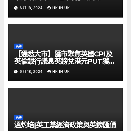
自由財經
6 月 18, 2024
HK IN UK
英鎊
【通悉大市】匯市聚焦英國CPI及
英倫銀行議息英鎊兌港元PUT獲資
金留意 – Now 財經
6 月 18, 2024
HK IN UK
英鎊
溫灼培|英工黨經濟政策與英鎊匯價