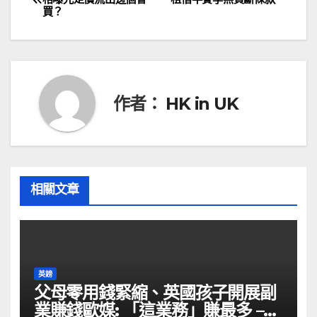
買？
章
導
覽
作者：
HK in UK
相關文章
英鎊
父母零用錢緊縮、英國孩子開展副
業賺錢歐媒: 「這業務」賺最多 –