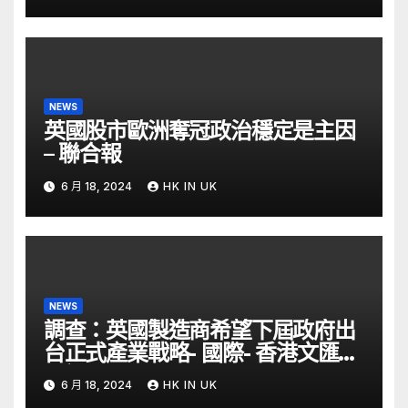
NEWS
英國股市歐洲奪冠政治穩定是主因
– 聯合報
6 月 18, 2024
HK IN UK
NEWS
調查：英國製造商希望下屆政府出
台正式產業戰略- 國際- 香港文匯網
– 文匯報
6 月 18, 2024
HK IN UK