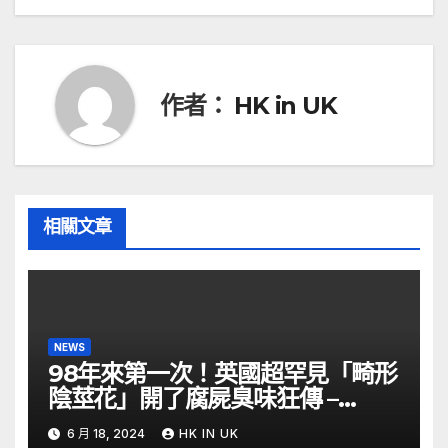
導
覽
作者：
HK in UK
相關文章
NEWS
98年來第一次！英國超罕見「畸形
陰莖花」開了腐屍臭味狂傳 –
ETtoday
6 月 18, 2024
HK IN UK