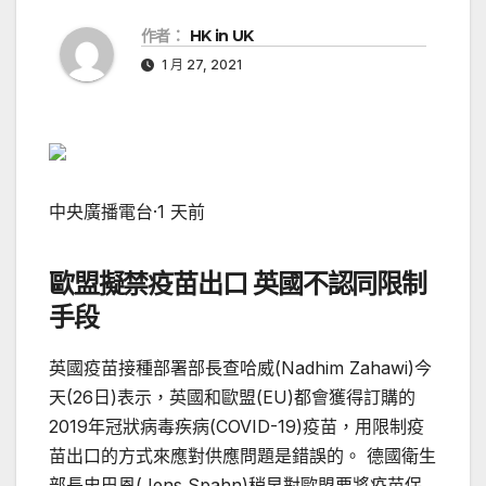
作者：
HK in UK
1 月 27, 2021
中央廣播電台
·
1 天前
歐盟擬禁疫苗出口 英國不認同限制
手段
英國疫苗接種部署部長查哈威(Nadhim Zahawi)今
天(26日)表示，英國和歐盟(EU)都會獲得訂購的
2019年冠狀病毒疾病(COVID-19)疫苗，用限制疫
苗出口的方式來應對供應問題是錯誤的。 德國衛生
部長史巴恩(Jens Spahn)稍早對歐盟要將疫苗保