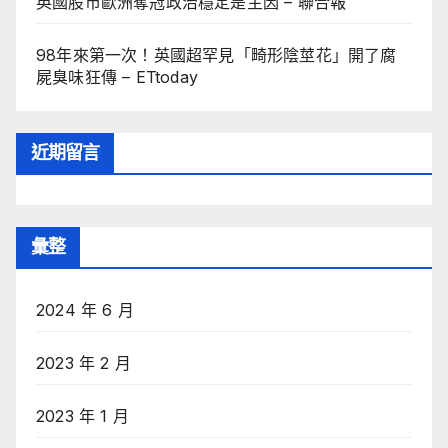
英國股市歐洲奪冠政治穩定是主因 – 聯合報
98年來第一次！英國超罕見「畸形陰莖花」開了腐
屍臭味狂傳 – ETtoday
近期留言
彙整
2024 年 6 月
2023 年 2 月
2023 年 1 月