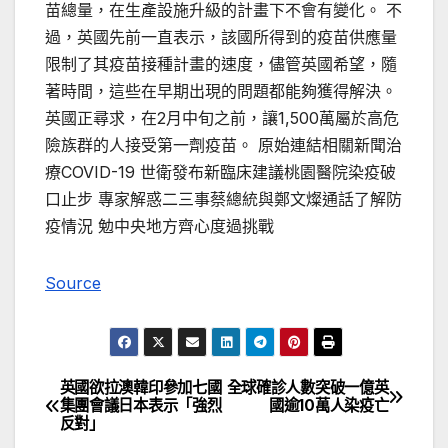
苗總量，在生產設施升級的計畫下不會有變化。 不
過，英國先前一直表示，該國所得到的疫苗供應量
限制了其疫苗接種計畫的速度，儘管英國希望，隨
著時間，這些在早期出現的問題都能夠獲得解決。
英國正尋求，在2月中旬之前，讓1,500萬屬於高危
險族群的人接受第一劑疫苗。 原始連結相關新聞治
療COVID-19 世衛發布新臨床建議桃園醫院染疫破
口止步 專家解惑二三事蔡總統與鄭文燦通話了解防
疫情況 勉中央地方齊心度過挑戰
Source
英國欲拉澳韓印參加七國
全球確診人數突破一億英
文
集團會議日本表示「強烈
國逾10萬人染疫亡
反對」
章