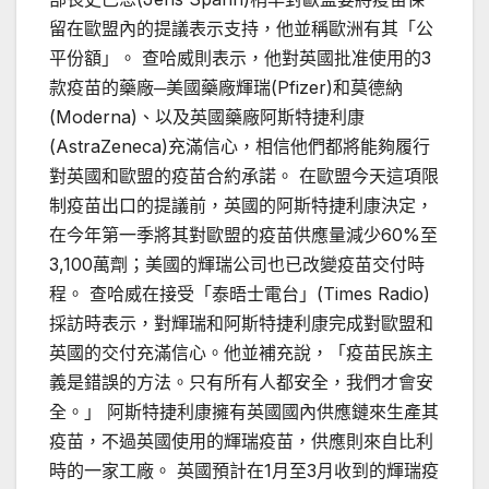
留在歐盟內的提議表示支持，他並稱歐洲有其「公
平份額」。 查哈威則表示，他對英國批准使用的3
款疫苗的藥廠─美國藥廠輝瑞(Pfizer)和莫德納
(Moderna)、以及英國藥廠阿斯特捷利康
(AstraZeneca)充滿信心，相信他們都將能夠履行
對英國和歐盟的疫苗合約承諾。 在歐盟今天這項限
制疫苗出口的提議前，英國的阿斯特捷利康決定，
在今年第一季將其對歐盟的疫苗供應量減少60%至
3,100萬劑；美國的輝瑞公司也已改變疫苗交付時
程。 查哈威在接受「泰晤士電台」(Times Radio)
採訪時表示，對輝瑞和阿斯特捷利康完成對歐盟和
英國的交付充滿信心。他並補充說，「疫苗民族主
義是錯誤的方法。只有所有人都安全，我們才會安
全。」 阿斯特捷利康擁有英國國內供應鏈來生產其
疫苗，不過英國使用的輝瑞疫苗，供應則來自比利
時的一家工廠。 英國預計在1月至3月收到的輝瑞疫