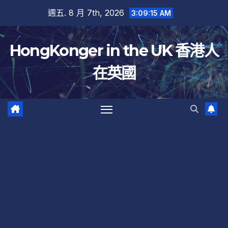
跳
週五. 8 月 7th, 2026
3:09:16 AM
至
內
HongKonger in the UK 香港人
容
在英國