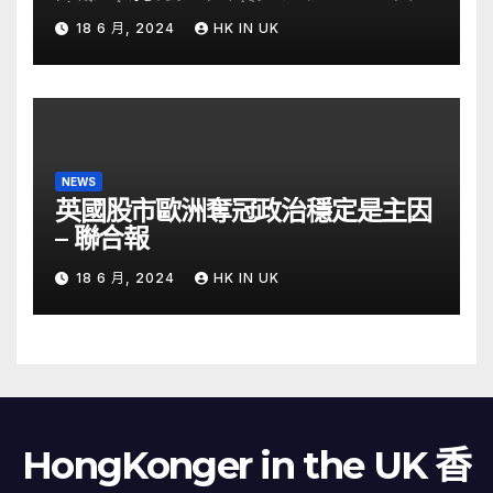
金留意 – Now 財經
18 6 月, 2024
HK IN UK
NEWS
英國股市歐洲奪冠政治穩定是主因
– 聯合報
18 6 月, 2024
HK IN UK
HongKonger in the UK 香