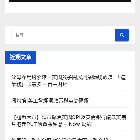
近期文章
父母零用錢緊縮、英國孩子開展副業賺錢歐媒: 「這
業務」賺最多 – 自由財經
溫灼培|英工黨經濟政策與英鎊匯價
【通悉大市】匯市聚焦英國CPI及英倫銀行議息英鎊
兌港元PUT獲資金留意 – Now 財經