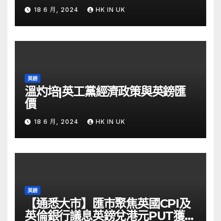
自由財經
18 6 月, 2024
HK IN UK
英鎊
溫灼培|英工黨經濟政策與英鎊匯
價
18 6 月, 2024
HK IN UK
英鎊
【通悉大市】匯市聚焦英國CPI及
英倫銀行議息英鎊兌港元PUT獲資