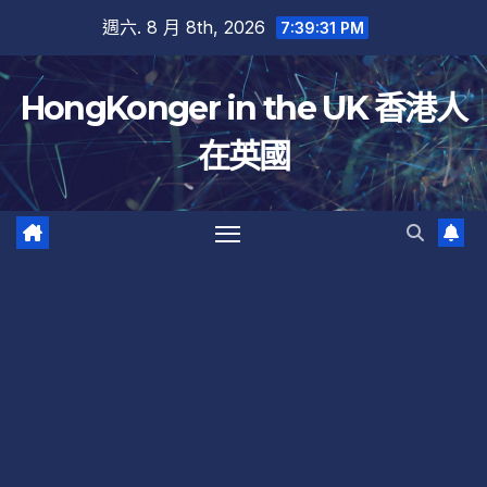
跳
週六. 8 月 8th, 2026
7:39:31 PM
至
內
HongKonger in the UK 香港人
容
在英國