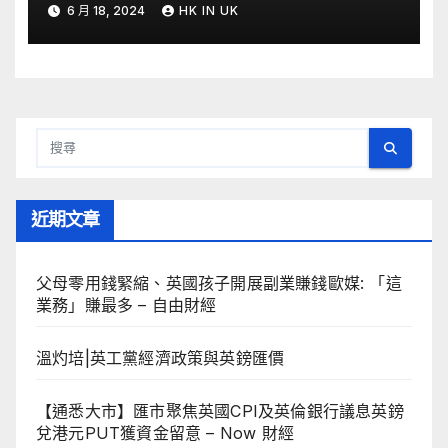
6 月 18, 2024
HK IN UK
近期文章
父母零用錢緊縮、英國孩子開展副業賺錢歐媒: 「這
業務」賺最多 – 自由財經
溫灼培|英工黨經濟政策與英鎊匯價
【通悉大市】匯市聚焦英國CPI及英倫銀行議息英鎊
兌港元PUT獲資金留意 – Now 財經