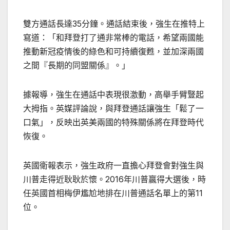
雙方通話長達35分鐘。通話結束後，強生在推特上
寫道：「和拜登打了通非常棒的電話，希望兩國能
推動新冠疫情後的綠色和可持續復甦，並加深兩國
之間『長期的同盟關係』。」
據報導，強生在通話中表現很激動，高舉手臂豎起
大拇指。英媒評論說，與拜登通話讓強生「鬆了一
口氣」，反映出英美兩國的特殊關係將在拜登時代
恢復。
英國衛報表示，強生政府一直擔心拜登會對強生與
川普走得近耿耿於懷。2016年川普贏得大選後，時
任英國首相梅伊尷尬地排在川普通話名單上的第11
位。