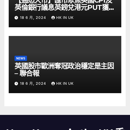
【通悉大市】匯市聚焦英國CPI及
英倫銀行議息英鎊兌港元PUT獲資
金留意 – Now 財經
18 6 月, 2024
HK IN UK
NEWS
英國股市歐洲奪冠政治穩定是主因
– 聯合報
18 6 月, 2024
HK IN UK