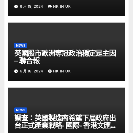
ETtoday
6 月 18, 2024
HK IN UK
NEWS
英國股市歐洲奪冠政治穩定是主因
– 聯合報
6 月 18, 2024
HK IN UK
NEWS
調查：英國製造商希望下屆政府出
台正式產業戰略- 國際- 香港文匯網
– 文匯報