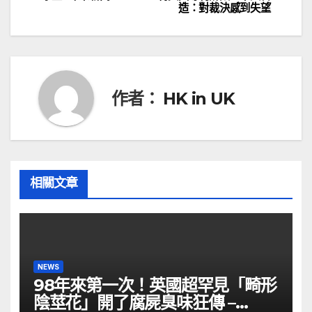
造：對裁決感到失望
章
導
覽
作者：
HK in UK
相關文章
NEWS
98年來第一次！英國超罕見「畸形
陰莖花」開了腐屍臭味狂傳 –