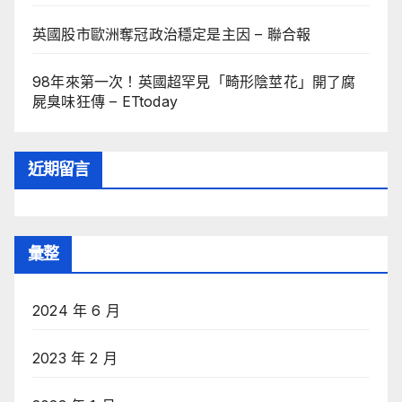
英國股市歐洲奪冠政治穩定是主因 – 聯合報
98年來第一次！英國超罕見「畸形陰莖花」開了腐
屍臭味狂傳 – ETtoday
近期留言
彙整
2024 年 6 月
2023 年 2 月