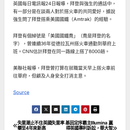
英國每日電訊報24日報導，拜登與強生的通話中，
有一部分是在談兩人對於搭火車的共同愛好，據說
強生問了拜登搭乘美國國鐵（Amtrak）的經驗。
拜登有個綽號是「美國國鐵喬」（喬是拜登的名
字），曾連續36年從德拉瓦州搭火車通勤到華府上
班。CNN估計拜登在同一路線上搭了8000趟。
美聯社報導，拜登曾打算在就職當天早上搭火車前
往華府，但顧及人身安全打消主意。
Source
失業潮止不住英國失業率
基因定序霸主Illumina 贏
文
攀至4年來新高
得英國專利訴訟，華大智