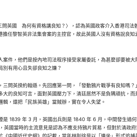
評〈三問英國 為何有資格講良知？〉，認為英國政客介入香港司法
不能到港擔任黎智英非法集會案的主控官，故此英國人沒有資格說良知
人案件，他們是按內地司法程序接受家屬委託，為甚麼卻要被大
局別有用心且失卻良知之嫌？
，三問英揆約翰遜。先回應第一問，「發動鴉片戰爭有良知嗎？
多大的良知可言，面對英國壓力下，清廷居然不是負隅頑抗，而
邏輯，還把「民族英雄」當賊辦，實在令人失望。
839 年 3 月，英國出兵則是 1840 年 6 月，中間發生過
的分析，英國當時的主流意見是認為不應支持鴉片貿易，但對於清政府
於《中國近代史綱》的記載，當年林則徐是以「連坐」形式追捕