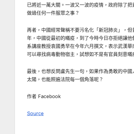
已將近一萬大關。一波又一波的疫情，政府除了把
做過任何一件服眾之事？
再者，中國經常聲稱不要污名化「新冠肺炎」，但
年，中國從最初的暪疫，到了今時今日亦拒絕讓他
系講座教授袁國勇早在今年六月撰文，表示武漢華
可以尋找病毒動物宿主，試想如不是有官員刻意暪
最後，也想反問盧先生一句，如果作為勇敢的中國
太陽，也能照遍法院每一個角落呢？
作者 Facebook
Source