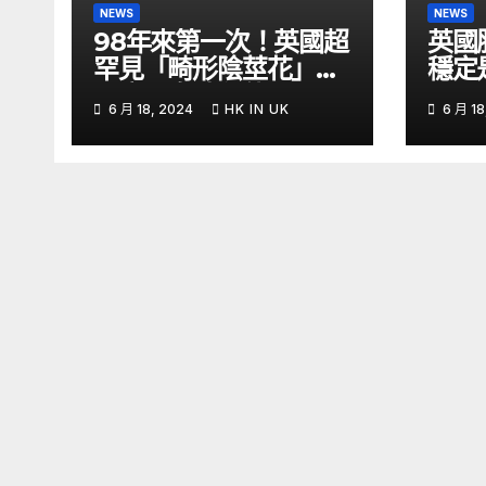
NEWS
NEWS
98年來第一次！英國超
英國
罕見「畸形陰莖花」開
穩定
了腐屍臭味狂傳 –
6 月 18, 2024
HK IN UK
6 月 18
ETtoday