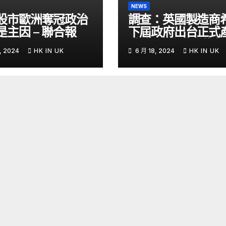
NEWS
股市歐洲奪冠政治
調查：英國製造商
是主因 – 聯合報
下屆政府出台正式
戰略- 國際- 香港
, 2024
HK IN UK
6 月 18, 2024
HK IN UK
– 文匯報