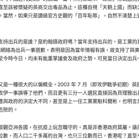
直至該被懷疑的英商交出毒品為止。這種自視「天朝上國」而缺
。當然，如果只是讀過官方史觀的「百年恥辱」，自然不清楚上
支持出兵的是誰？是約翰遜政府嗎？當年支持出兵的，是工黨的
新聞網絡為出兵一事道歉，表明是因為當年情報有誤，故支持了與
至今時今日，均未有能重掌議會及政府之勢，可見當日決定出兵
一種很大的以偏概全。2003 年 7 月（即攻伊戰爭初期）英
攻伊一事誤導了他們，而且更有三分一人選民直接因為貝理雅出
應與政府的決定大不同，甚至是上一任工黨黨魁科爾彬，也明言
危險的。
縱觀亞洲各國，在抗疫上玩忽職守的，真是非香港政府莫屬。遠
在雙位數，而人口二千多萬的台灣，也只三位數而已，香港呢？直至