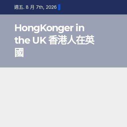
跳
週五. 8 月 7th, 2026
至
內
HongKonger in
容
the UK 香港人在英
國