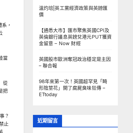
溫灼培|英工黨經濟政策與英鎊匯
價
體系，
【通悉大市】匯市聚焦英國CPI及
云
英倫銀行議息英鎊兌港元PUT獲資
金留意 – Now 財經
陸當
英國股市歐洲奪冠政治穩定是主因
– 聯合報
98年來第一次！英國超罕見「畸
」從
形陰莖花」開了腐屍臭味狂傳 –
是把
ETtoday
何事？
近期留言
禁止
英