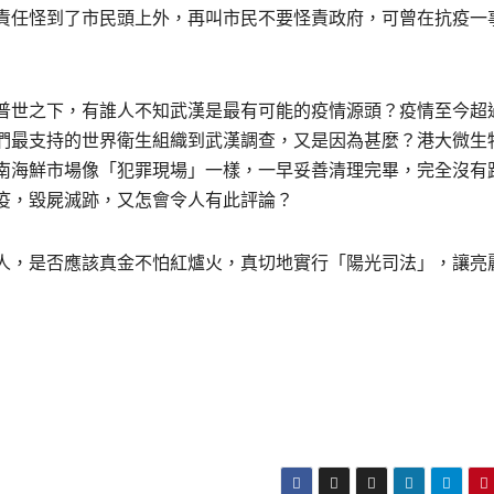
責任怪到了市民頭上外，再叫市民不要怪責政府，可曾在抗疫一
普世之下，有誰人不知武漢是最有可能的疫情源頭？疫情至今超
們最支持的世界衛生組織到武漢調查，又是因為甚麼？港大微生
南海鮮市場像「犯罪現場」一樣，一早妥善清理完畢，完全沒有
疫，毀屍滅跡，又怎會令人有此評論？
人，是否應該真金不怕紅爐火，真切地實行「陽光司法」，讓亮