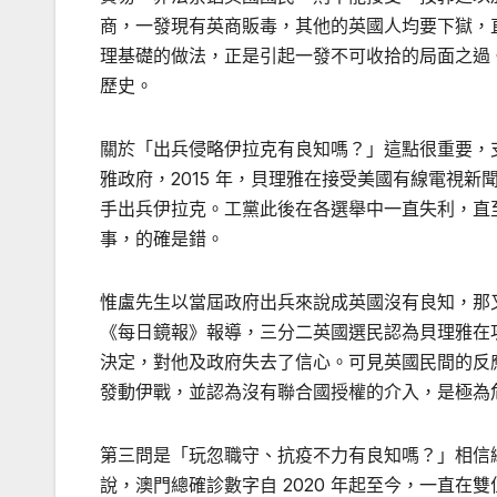
商，一發現有英商販毒，其他的英國人均要下獄，
理基礎的做法，正是引起一發不可收拾的局面之過
歷史。
關於「出兵侵略伊拉克有良知嗎？」這點很重要，
雅政府，2015 年，貝理雅在接受美國有線電視
手出兵伊拉克。工黨此後在各選舉中一直失利，直
事，的確是錯。
惟盧先生以當屆政府出兵來說成英國沒有良知，那又是
《每日鏡報》報導，三分二英國選民認為貝理雅在
決定，對他及政府失去了信心。可見英國民間的反
發動伊戰，並認為沒有聯合國授權的介入，是極為
第三問是「玩忽職守、抗疫不力有良知嗎？」相信
說，澳門總確診數字自 2020 年起至今，一直