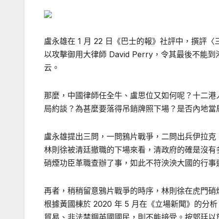
盧永雄在 1 月 22 日《巴士的報》社評中，撰
以攻擊御用大律師 David Perry，令其最後
云。
那麼，中國律師任全牛、盧思位又如何呢？十二港
局約談？為甚麼要落得吊銷牌照下場？是否內地當
盧永雄提出三問，一問鴉片戰爭，二問出兵伊拉克
林則徐被清廷撤職的下場來看，清政府的確是沒有
硝煙功臣革職查辦了事，如此不符泱泱大國的行事
再者，稍稍留意鴉片戰爭的時序，林則徐在虎門硝煙是 1
根據黃國棟於 2020 年 5 月在《立場新聞》
貿易、非法禁錮英國國民，則不能接受。按郭廷以