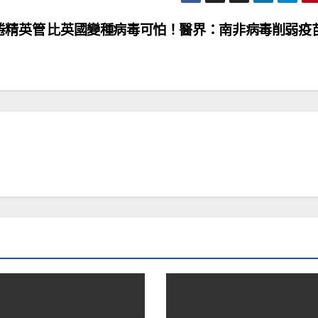
倦精英管
比英國變種病毒可怕！醫界：南非病毒削弱疫