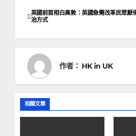
英國前首相白高敦：英國急需改革民眾厭
文
治方式
章
導
覽
作者：
HK in UK
相關文章