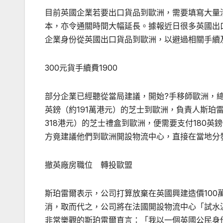
目前英國企業若要出口貨品到歐洲，需要填寫大量
本，亦令通關時間大幅延長。據報近日很多英國出
企業身份從英國出口貨品到歐洲，以避過相關手續
300元貨手續費1900
部分企業已經聽從當局建議，開始?手移師歐洲，
英鎊（約191萬港元）的芝士到歐洲，負責人斯珀
318港元）的芝士禮盒到歐洲，便需要支付180英
方竟建議他們到歐洲開設物流中心，直接在當地分
撤英廠房職位 轉投歐盟
斯珀雷爾表示，公司打算放棄在英國興建造價100萬
消，取而代之，公司將在法國開設物流中心「試水
非常樂觀的斯珀雷爾直言：「我以一個英國公民身