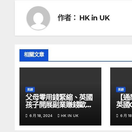
覽
作者：
HK in UK
相關文章
英鎊
英鎊
父母零用錢緊縮、英國
【通
孩子開展副業賺錢歐媒:
英國
「這業務」賺最多 – 自
息英
6 月 18, 2024
HK IN UK
6 月 18
由財經
金留意