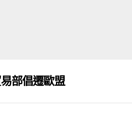
貿易部倡遷歐盟