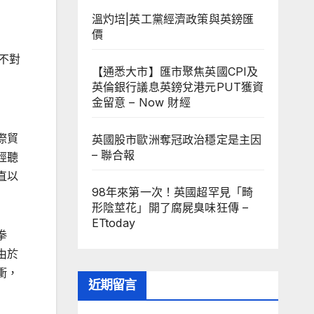
溫灼培|英工黨經濟政策與英鎊匯
價
不對
【通悉大市】匯市聚焦英國CPI及
英倫銀行議息英鎊兌港元PUT獲資
金留意 – Now 財經
際貿
英國股市歐洲奪冠政治穩定是主因
– 聯合報
經聽
直以
98年來第一次！英國超罕見「畸
形陰莖花」開了腐屍臭味狂傳 –
ETtoday
拳
由於
衝，
近期留言