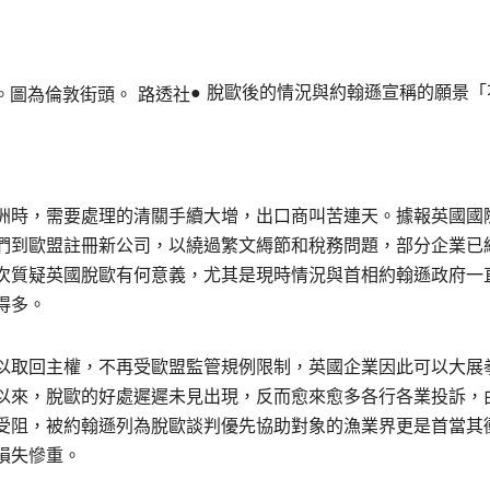
● 脫歐後的情況與約翰遜宣稱的願景「
洲時，需要處理的清關手續大增，出口商叫苦連天。據報英國國
們到歐盟註冊新公司，以繞過繁文縟節和稅務問題，部分企業已
次質疑英國脫歐有何意義，尤其是現時情況與首相約翰遜政府一
得多。
以取回主權，不再受歐盟監管規例限制，英國企業因此可以大展
以來，脫歐的好處遲遲未見出現，反而愈來愈多各行各業投訴，
受阻，被約翰遜列為脫歐談判優先協助對象的漁業界更是首當其
損失慘重。