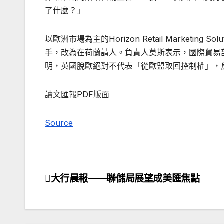
了什麼？」
以歐洲市場為主的Horizon Retail Market
手，改為在荷蘭請人。負責人莫斯表示，國際貿易
明，英國脫歐絕對不代表「從歐盟取回控制權」，
讀文匯報PDF版面
Source
大行晨報——聯儲局展望成美匯焦點
文
章
導