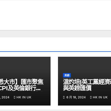
英鎊
悉大市】匯市聚焦
溫灼培|英工黨經濟
CPI及英倫銀行議
與英鎊匯價
鎊兌港元PUT獲資
, 2024
HK IN UK
6 月 18, 2024
HK IN UK
 – Now 財經