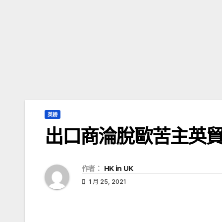
英鎊
出口商淪脫歐苦主英
作者：
HK in UK
1 月 25, 2021