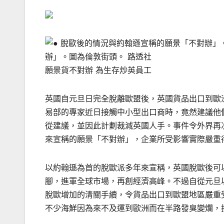
辦」。圖為倫敦街頭。 路透社
願景貨不對辦 為生存炒英員工
英國自元旦日完全脫離歐盟後，英國貨品出口到歐
易部的專家近日接觸中小型出口商時，竟然建議他
從建議，並因此計劃裁減英國人手。事件令外界再
來宣稱的願景「不對辦」，企業所受影響實際嚴重
以約翰遜為首的脫歐派多年來宣稱，英國脫歐後可
腳，進軍全球市場，再創經濟高峰。不過自從元旦
脫歐增加的清關手續，令貨品出口到歐盟地區嚴重
不少海鮮因為來不及運到歐洲而在半路發臭變爛，