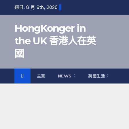
跳
週日. 8 月 9th, 2026
至
內
HongKonger in
容
the UK 香港人在英
國
主頁
NEWS
英國生活