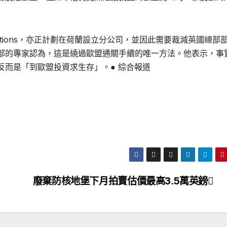
ing Solutions，亦正計劃在荷蘭設立分公司，並因此需要裁減英國總部
部的專家認為，這是繞過歐盟通關手續的唯一方法。他表示，事
反而是「到歐盟投資求生存」。● 綜合報道
廢棄防核地堡下月拍賣估價最高3.5萬英鎊