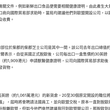
清關文件，例如新鮮出口食品便需要相關健康證明，由此產生大
口商向國際貿易部求助時，當局均建議他們到歐盟開設公司，以
及收費。
總部位於柴郡的柴郡芝士公司是其中一間。該公司去年出口總值約
雷爾表示，自從英國正式脫歐後，公司每出口一盒售價約30英鎊
鎊（約1,909港元）申請獸醫健康證明，公司向國際貿易部求助後
發貨物。
英鎊（約1,061萬港元）的新貨倉，20至30個原定開設的職位
溫」，屆時將會聘請法國員工，並向歐盟交稅。原本一直對脫歐
份脫離歐盟，但如今他們竟然建議我回到歐盟開公司，那脫歐到