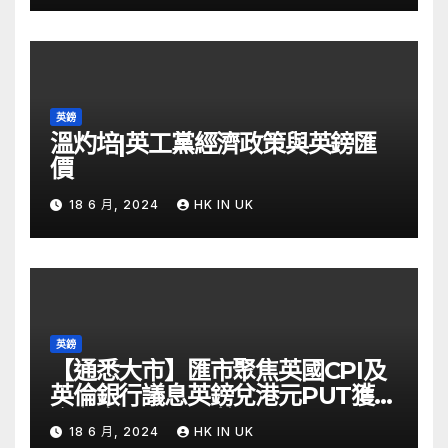
英鎊
溫灼培|英工黨經濟政策與英鎊匯
價
18 6 月, 2024
HK IN UK
英鎊
【通悉大市】匯市聚焦英國CPI及
英倫銀行議息英鎊兌港元PUT獲資
金留意 – Now 財經
18 6 月, 2024
HK IN UK