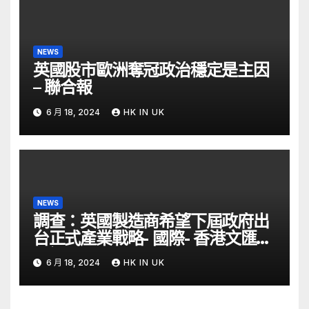
NEWS
英國股市歐洲奪冠政治穩定是主因
– 聯合報
6 月 18, 2024
HK IN UK
NEWS
調查：英國製造商希望下屆政府出
台正式產業戰略- 國際- 香港文匯網
– 文匯報
6 月 18, 2024
HK IN UK