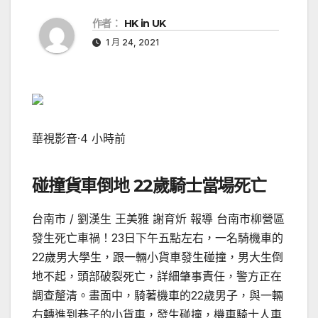
作者：
HK in UK
1 月 24, 2021
華視影音
·
4 小時前
碰撞貨車倒地 22歲騎士當場死亡
台南市 / 劉漢生 王美雅 謝育炘 報導 台南市柳營區
發生死亡車禍！23日下午五點左右，一名騎機車的
22歲男大學生，跟一輛小貨車發生碰撞，男大生倒
地不起，頭部破裂死亡，詳細肇事責任，警方正在
調查釐清。畫面中，騎著機車的22歲男子，與一輛
右轉進到巷子的小貨車，發生碰撞，機車騎士人車