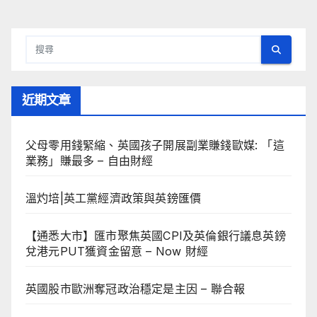
近期文章
父母零用錢緊縮、英國孩子開展副業賺錢歐媒: 「這
業務」賺最多 – 自由財經
溫灼培|英工黨經濟政策與英鎊匯價
【通悉大市】匯市聚焦英國CPI及英倫銀行議息英鎊
兌港元PUT獲資金留意 – Now 財經
英國股市歐洲奪冠政治穩定是主因 – 聯合報