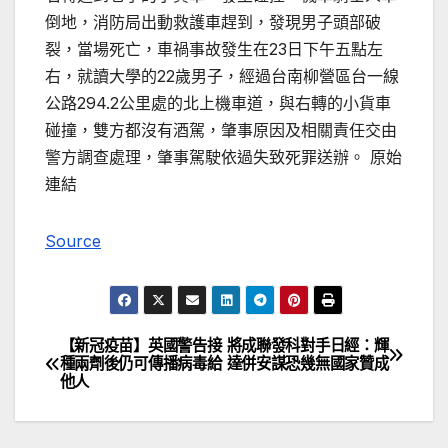
倒地，消防局出動救護車趕到，發現男子頭部破
裂，當場死亡，車禍事故發生在23日下午五點左
右，就讀大學的22歲男子，經過台南柳營區台一線
公路294.2公里處的北上機車道，與右轉的小貨車
碰撞，雙方都沒有酒駕，肇事原因及相關責任交由
警方調查處理，肇事駕駛依過失致死罪送辦。 原始
連結
Source
【新冠疫苗】英國警告接
將成聯發科對手日經：輝
文
種兩劑後仍可傳播病毒給
達併安謀恐幾無國家贊成
他人
章
導