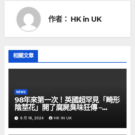
覽
作者：
HK in UK
相關文章
NEWS
98年來第一次！英國超罕見「畸形
陰莖花」開了腐屍臭味狂傳 –
ETtoday
6 月 18, 2024
HK IN UK