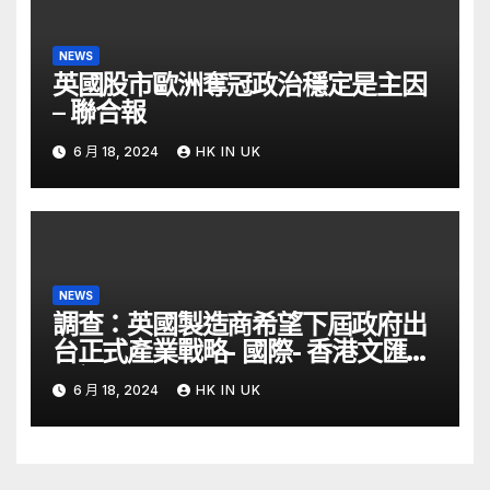
NEWS
英國股市歐洲奪冠政治穩定是主因
– 聯合報
6 月 18, 2024
HK IN UK
NEWS
調查：英國製造商希望下屆政府出
台正式產業戰略- 國際- 香港文匯網
– 文匯報
6 月 18, 2024
HK IN UK