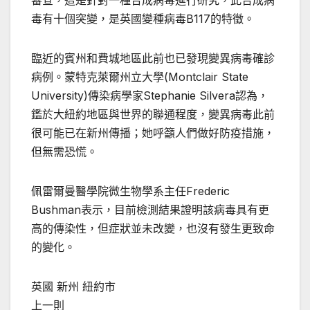
審查，這是針對一種合成病毒進行研究，此合成病
毒有十個突變，是英國變種病毒B117的特徵。
臨近的賓州和費城地區此前也已發現變異病毒確診
病例。蒙特克萊爾州立大學(Montclair State
University)傳染病學家Stephanie Silvera認為，
鑑於大紐約地區與世界的聯通程度，變異病毒此前
很可能已在新州傳播；她呼籲人們做好防疫措施，
但無需恐慌。
佩雷爾曼醫學院微生物學系主任Frederic
Bushman表示，目前檢測結果證明該病毒具有更
高的傳染性，但症狀並未改變，也沒有發生更致命
的變化。
英國 新州 紐約市
上一則