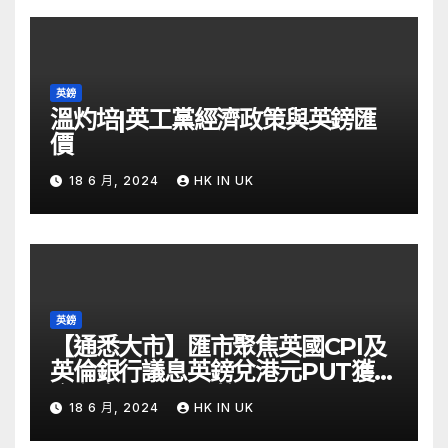
英鎊
溫灼培|英工黨經濟政策與英鎊匯
價
18 6 月, 2024
HK IN UK
英鎊
【通悉大市】匯市聚焦英國CPI及
英倫銀行議息英鎊兌港元PUT獲資
金留意 – Now 財經
18 6 月, 2024
HK IN UK