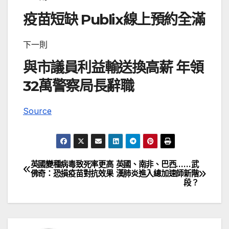
疫苗短缺 Publix線上預約全滿
下一則
與市議員利益輸送換高薪 年領
32萬警察局長辭職
Source
英國變種病毒致死率更高
英國、南非、巴西……武
文
佛奇：恐損疫苗對抗效果
漢肺炎進入總加速師新階
段？
章
導