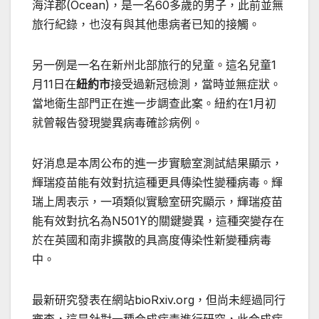
海洋郡(Ocean)，是一名60多歲的男子，此前並無
旅行紀錄，也沒有與其他患病者已知的接觸。
另一例是一名在新州北部旅行的兒童。這名兒童1
月11日在
紐約市
接受過新冠檢測，當時並無症狀。
當地衛生部門正在進一步調查此案。紐約在1月初
就曾報告發現變異病毒確診病例。
好消息是本周公布的進一步實驗室測試結果顯示，
輝瑞疫苗能有效對抗這種更具傳染性變種病毒。輝
瑞上周表示，一項類似實驗室研究顯示，輝瑞疫苗
能有效對抗名為N501Y的關鍵變異，這種突變存在
於在英國和南非擴散的具高度傳染性新變種病毒
中。
最新研究發表在網站bioRxiv.org，但尚未經過同行