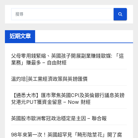
近期文章
父母零用錢緊縮、英國孩子開展副業賺錢歐媒: 「這
業務」賺最多 – 自由財經
溫灼培|英工黨經濟政策與英鎊匯價
【通悉大市】匯市聚焦英國CPI及英倫銀行議息英鎊
兌港元PUT獲資金留意 – Now 財經
英國股市歐洲奪冠政治穩定是主因 – 聯合報
98年來第一次！英國超罕見「畸形陰莖花」開了腐