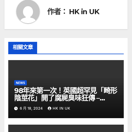
覽
作者：
HK in UK
相關文章
NEWS
98年來第一次！英國超罕見「畸形
陰莖花」開了腐屍臭味狂傳 –
ETtoday
6 月 18, 2024
HK IN UK