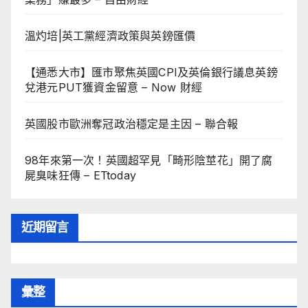
溫灼培|英工黨經濟政策與英鎊匯價
【通悉大市】匯市聚焦英國CPI及英倫銀行議息英鎊
兌港元PUT獲資金留意 – Now 財經
英國股市歐洲奪冠政治穩定是主因 – 聯合報
98年來第一次！英國超罕見「畸形陰莖花」開了腐
屍臭味狂傳 – ETtoday
近期留言
彙整