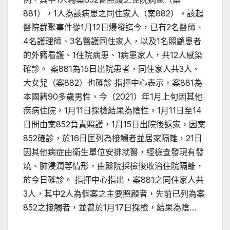
881），1人為該病患之同住家人（案882）。該起
醫院群聚事件從1月12日爆發迄今，已有2名醫師、
4名護理師、3名醫護同住家人，以及1名照顧患者
的外籍看護、1住院病患、1病患家人，共12人感染
確診。 案881為15日出院患者，同住家人共3人、
大女兒（案882）也確診 指揮中心表示，案881為
本國籍90多歲男性，今（2021）年1月上旬因其他
疾病住院，1月11日採檢結果為陰性，1月11日至14
日間由案852負責照護，1月15日出院後返家，因案
852確診，於16日匡列為接觸者並居家隔離，21日
因其他病症由衛生單位安排就醫，經檢查發現有發
燒、肺浸潤等情形，由醫院採檢後收治住院隔離，
於今日確診。 指揮中心指出，案881之同住家人共
3人，其中2人為個案之主要照顧者，先前已列為案
852之接觸者，並曾於1月17日採檢，結果為陰…