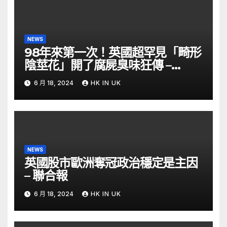
NEWS
98年來第一次！英國超罕見「畸形
陰莖花」開了腐屍臭味狂傳 –
ETtoday
6 月 18, 2024
HK IN UK
NEWS
英國股市歐洲奪冠政治穩定是主因
– 聯合報
6 月 18, 2024
HK IN UK