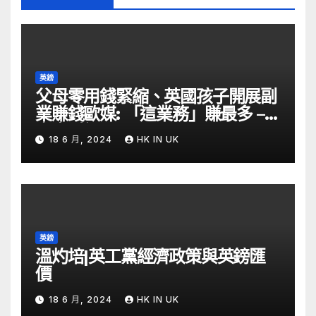
英鎊
父母零用錢緊縮、英國孩子開展副
業賺錢歐媒: 「這業務」賺最多 –
自由財經
18 6 月, 2024
HK IN UK
英鎊
溫灼培|英工黨經濟政策與英鎊匯
價
18 6 月, 2024
HK IN UK