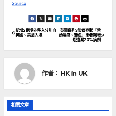
Source
新增2例境外移入分別自
英國僅列3染疫症狀「舌
文
英國、美國入境
頭潰瘍、變色」患者飆增
恐遺漏20%病例
章
導
覽
作者：
HK in UK
相關文章