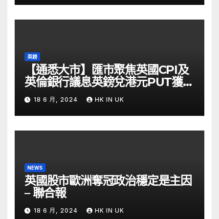
英鎊
【通悉大市】匯市聚焦英國CPI及
英倫銀行議息英鎊兌港元PUT獲資
金留意 – Now 財經
18 6 月, 2024
HK IN UK
NEWS
英國股市歐洲奪冠政治穩定是主因
– 聯合報
18 6 月, 2024
HK IN UK