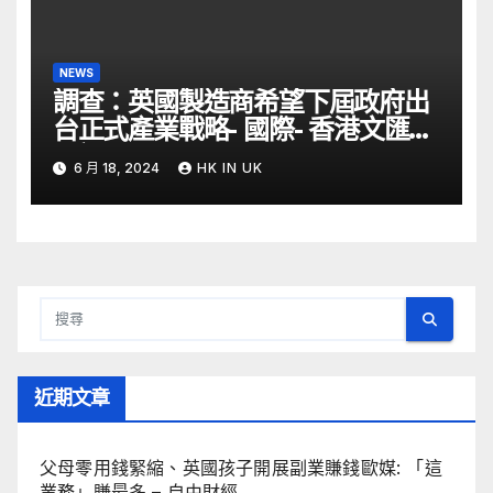
NEWS
調查：英國製造商希望下屆政府出
台正式產業戰略- 國際- 香港文匯網
– 文匯報
6 月 18, 2024
HK IN UK
近期文章
父母零用錢緊縮、英國孩子開展副業賺錢歐媒: 「這
業務」賺最多 – 自由財經