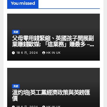
You missed
英鎊
父母零用錢緊縮、英國孩子開展副
業賺錢歐媒: 「這業務」賺最多 –
自由財經
18 6 月, 2024
HK IN UK
英鎊
溫灼培|英工黨經濟政策與英鎊匯
價
18 6 月, 2024
HK IN UK