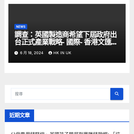
NEWS
調查：英國製造商希望下屆政府出
台正式產業戰略- 國際- 香港文匯網
– 文匯報
6 月 18, 2024
HK IN UK
近期文章