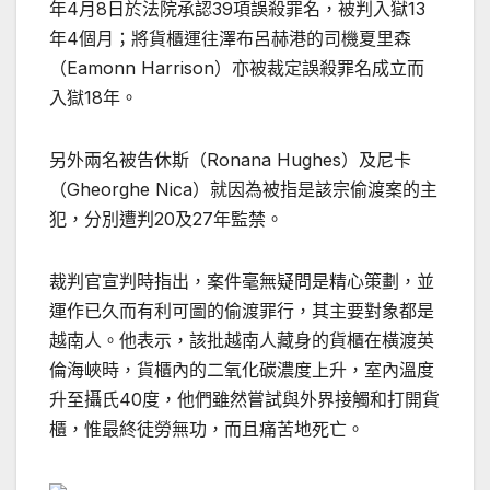
年4月8日於法院承認39項誤殺罪名，被判入獄13
年4個月；將貨櫃運往澤布呂赫港的司機夏里森
（Eamonn Harrison）亦被裁定誤殺罪名成立而
入獄18年。
另外兩名被告休斯（Ronana Hughes）及尼卡
（Gheorghe Nica）就因為被指是該宗偷渡案的主
犯，分別遭判20及27年監禁。
裁判官宣判時指出，案件毫無疑問是精心策劃，並
運作已久而有利可圖的偷渡罪行，其主要對象都是
越南人。他表示，該批越南人藏身的貨櫃在橫渡英
倫海峽時，貨櫃內的二氧化碳濃度上升，室內溫度
升至攝氏40度，他們雖然嘗試與外界接觸和打開貨
櫃，惟最終徒勞無功，而且痛苦地死亡。