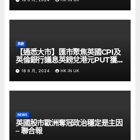
英鎊
【通悉大市】匯市聚焦英國CPI及
英倫銀行議息英鎊兌港元PUT獲資
金留意 – Now 財經
18 6 月, 2024
HK IN UK
NEWS
英國股市歐洲奪冠政治穩定是主因
– 聯合報