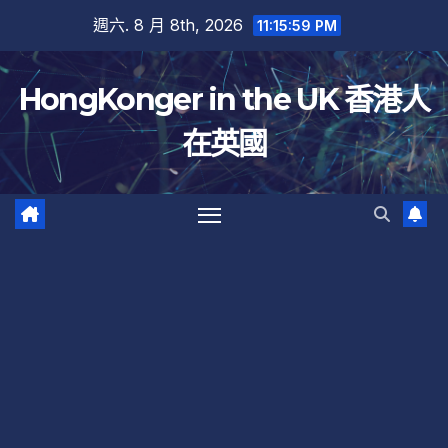
跳
週六. 8 月 8th, 2026
11:15:59 PM
至
內
HongKonger in the UK 香港人
容
在英國