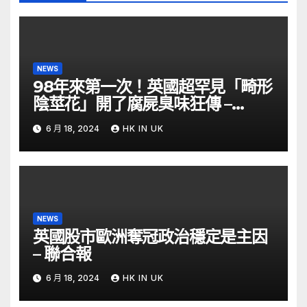
NEWS
98年來第一次！英國超罕見「畸形
陰莖花」開了腐屍臭味狂傳 –
ETtoday
6 月 18, 2024
HK IN UK
NEWS
英國股市歐洲奪冠政治穩定是主因
– 聯合報
6 月 18, 2024
HK IN UK