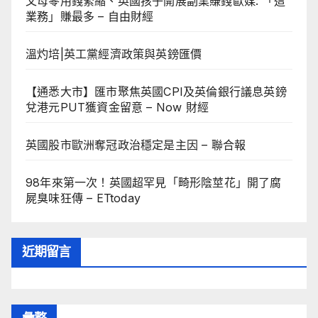
父母零用錢緊縮、英國孩子開展副業賺錢歐媒: 「這
業務」賺最多 – 自由財經
溫灼培|英工黨經濟政策與英鎊匯價
【通悉大市】匯市聚焦英國CPI及英倫銀行議息英鎊
兌港元PUT獲資金留意 – Now 財經
英國股市歐洲奪冠政治穩定是主因 – 聯合報
98年來第一次！英國超罕見「畸形陰莖花」開了腐
屍臭味狂傳 – ETtoday
近期留言