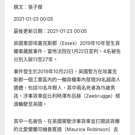
撰文：
張子傑
2021-01-23 00:05
最後更新日期：
2021-01-23 00:05
英國東部埃塞克斯郡（Essex）2019年10年發生貨
櫃車藏屍事件，當地法院在1月22日宣判，4名被告
分別入獄13至27年。
事件發生於2019年10月23日，英國警方在埃塞克
斯郡一個工業區內的一輛貨櫃車內發現39名越南人
遺體，包括10名年輕人，其中兩名死者為15歲男
孩。涉事貨車從比利時澤布呂赫（Zeebrugge）經
渡輪駛至英國。
其中一名被告、在英國駕駛涉事貨車並打開該貨櫃
的北愛爾蘭司機魯賓遜（Maurice Robinson）去