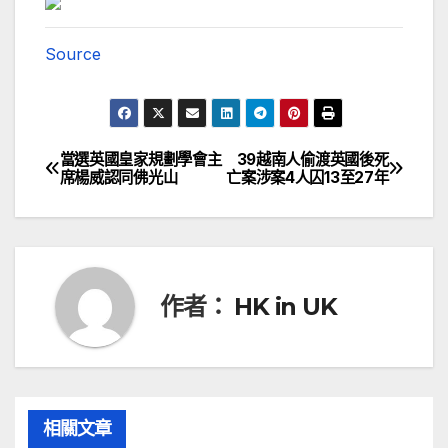
Source
當選英國皇家規劃學會主
39越南人偷渡英國後死
文
席楊威認同佛光山
亡案涉案4人囚13至27年
章
導
覽
作者：
HK in UK
相關文章