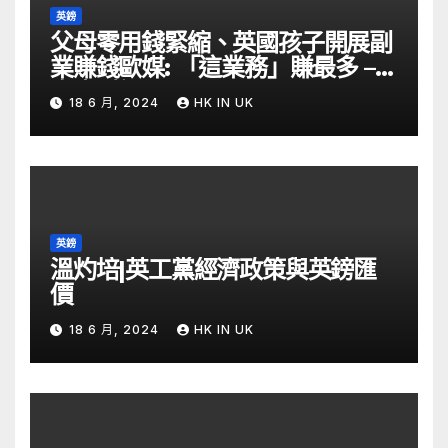
英鎊
父母零用錢緊縮、英國孩子開展副
業賺錢歐媒: 「這業務」賺最多 –
自由財經
18 6 月, 2024
HK IN UK
英鎊
溫灼培|英工黨經濟政策與英鎊匯
價
18 6 月, 2024
HK IN UK