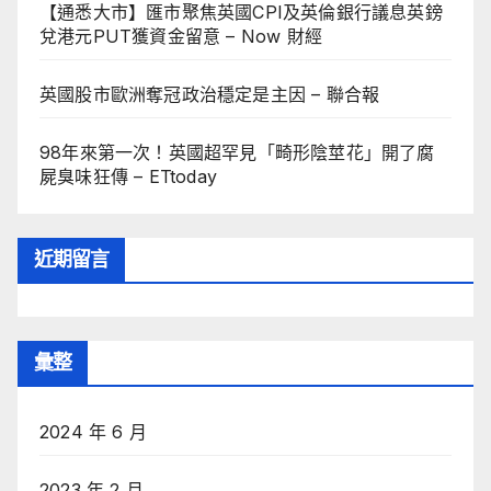
【通悉大市】匯市聚焦英國CPI及英倫銀行議息英鎊
兌港元PUT獲資金留意 – Now 財經
英國股市歐洲奪冠政治穩定是主因 – 聯合報
98年來第一次！英國超罕見「畸形陰莖花」開了腐
屍臭味狂傳 – ETtoday
近期留言
彙整
2024 年 6 月
2023 年 2 月