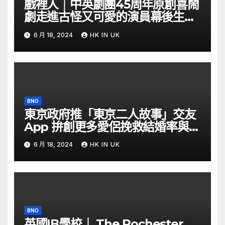
戲裡人｜中英劇團45周年原創喜鬧
劇走進古怪又可愛的演員幕後生活
– YouTube
6 月 18, 2024
HK IN UK
BNO
東京政府推「東京二人故事」交友
App 拚創更多愛侶挽救結婚率與生
育率｜Yahoo Hong Kong
6 月 18, 2024
HK IN UK
BNO
英國IB學校｜ The Rochester