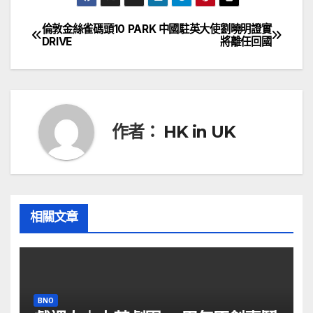
倫敦金絲雀碼頭10 PARK
中國駐英大使劉曉明證實
文
DRIVE
將離任回國
章
導
覽
作者：
HK in UK
相關文章
BNO