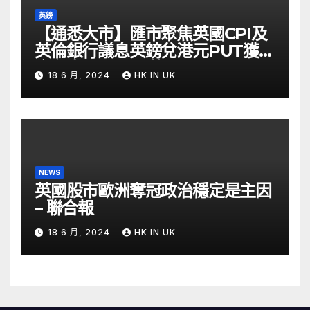
英鎊
【通悉大市】匯市聚焦英國CPI及
英倫銀行議息英鎊兌港元PUT獲資
金留意 – Now 財經
18 6 月, 2024
HK IN UK
NEWS
英國股市歐洲奪冠政治穩定是主因
– 聯合報
18 6 月, 2024
HK IN UK