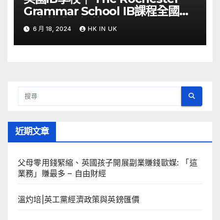
Grammar School IB課程全國第
六少數獲認證的Thinking School
6 月 18, 2024
HK IN UK
近期文章
父母零用錢緊縮、英國孩子開展副業賺錢歐媒: 「這
業務」賺最多 – 自由財經
溫灼培|英工黨經濟政策與英鎊匯價