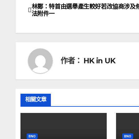
林鄭：特首由選舉產生較好若改協商涉及
文
法附件一
章
導
覽
作者：
HK in UK
相關文章
BNO
BNO