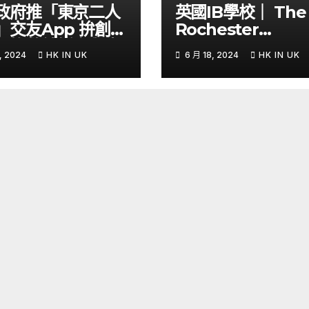
政府推「東京二人
英國IB學校｜ The
」交友App 拚創更
Rochester
侶挽救結婚率與生
Grammar School
, 2024
HK IN UK
6 月 18, 2024
HK IN UK
Yahoo Hong
課程全國第六少數
g
證的Thinking Sch