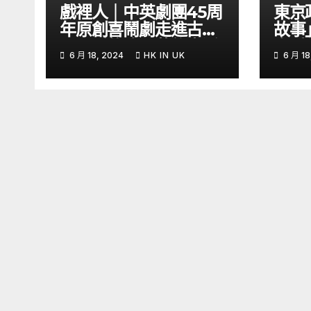
戲裡人｜中英劇團45周
東京
年原創喜鬧劇走進古怪
故事
又可愛的演員幕後生活
多愛
6 月 18, 2024
HK IN UK
6 月 18
– YouTube
育率｜
Kon