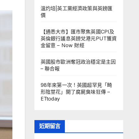
溫灼培|英工黨經濟政策與英鎊匯
價
【通悉大市】匯市聚焦英國CPI及
英倫銀行議息英鎊兌港元PUT獲資
金留意 – Now 財經
英國股市歐洲奪冠政治穩定是主因
– 聯合報
98年來第一次！英國超罕見「畸
形陰莖花」開了腐屍臭味狂傳 –
ETtoday
近期留言