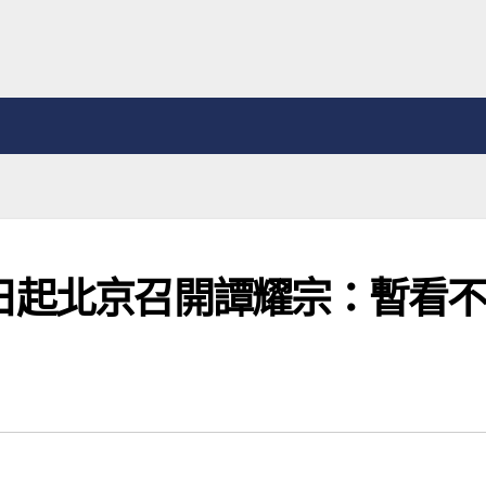
日起北京召開譚耀宗：暫看