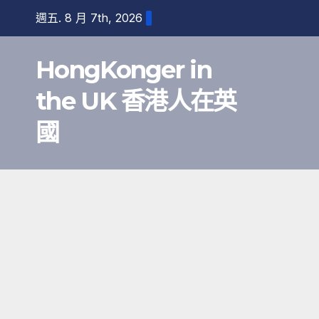
跳
週五. 8 月 7th, 2026
至
內
HongKonger in
容
the UK 香港人在英
國