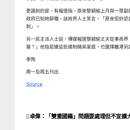
更諷刺的是，有報道指，原來黎穎瑜上月與一眾副
政府已知她辭職，該政界人士笑言，「原來佢好認
刺」。
另一民主派人士說，傳媒報道黎穎瑜丈夫從事商界
展？」他指若連這些建制精英家庭，也選擇離港另
季陶
周一及周五刊出
Source
卓偉：「雙重國籍」問題要處理但不宜擴
文