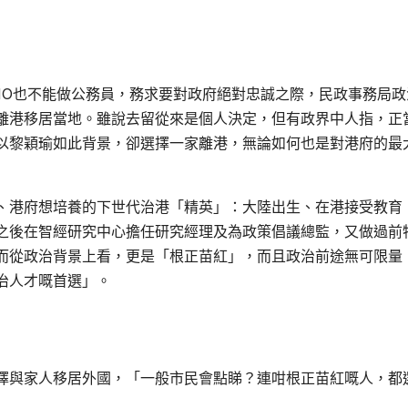
NO也不能做公務員，務求要對政府絕對忠誠之際，民政事務局政
離港移居當地。雖說去留從來是個人決定，但有政界中人指，正
以黎穎瑜如此背景，卻選擇一家離港，無論如何也是對港府的最
、港府想培養的下世代治港「精英」：大陸出生、在港接受教育
之後在智經研究中心擔任研究經理及為政策倡議總監，又做過前
而從政治背景上看，更是「根正苗紅」，而且政治前途無可限量
治人才嘅首選」。
擇與家人移居外國，「一般市民會點睇？連咁根正苗紅嘅人，都