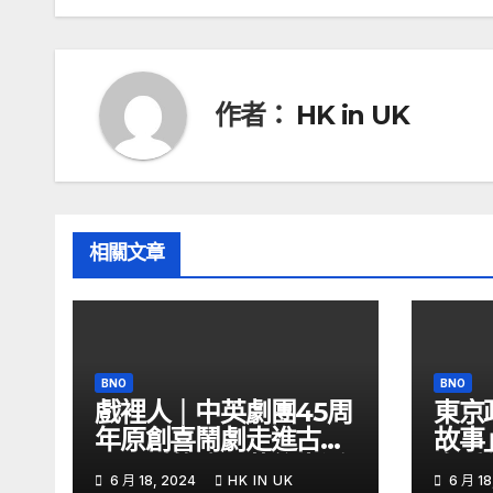
章
導
覽
作者：
HK in UK
相關文章
BNO
BNO
戲裡人｜中英劇團45周
東京
年原創喜鬧劇走進古怪
故事
又可愛的演員幕後生活
多愛
6 月 18, 2024
HK IN UK
6 月 18