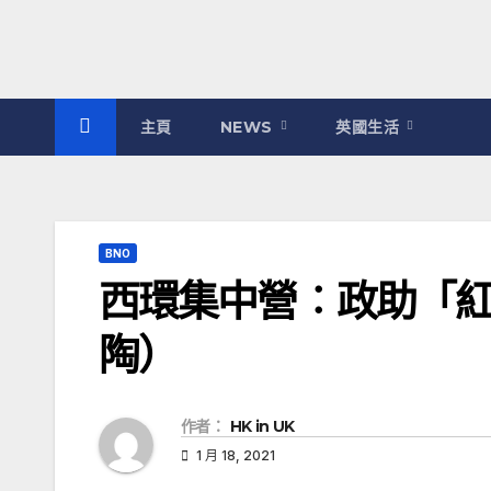
主頁
NEWS
英國生活
BNO
西環集中營︰政助「
陶）
作者：
HK in UK
1 月 18, 2021