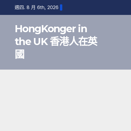
跳
週四. 8 月 6th, 2026
至
內
HongKonger in
容
the UK 香港人在英
國