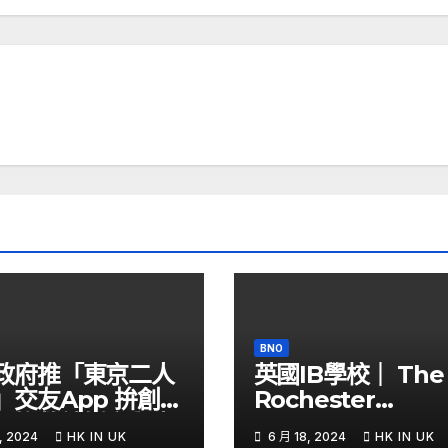
BNO
政府推「東京二人
英國IB學校｜ The
」交友App 拚創更
Rochester
侶挽救結婚率與生
Grammar School
, 2024
HK IN UK
6 月 18, 2024
HK IN UK