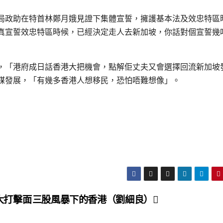
局政助在特首林鄭月娥見證下集體宣誓，擁護基本法及效忠特區
真宣誓效忠特區時候，已經決定走人去新加坡，你話對個宣誓幾
，「港府成日話香港大把機會，點解佢丈夫又會選擇回流新加坡
謀發展，「有幾多香港人想移民，恐怕唔難想像」。
大打擊面
三股風暴下的香港（劉細良）