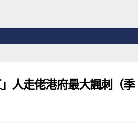
紅」人走佬港府最大諷刺（季