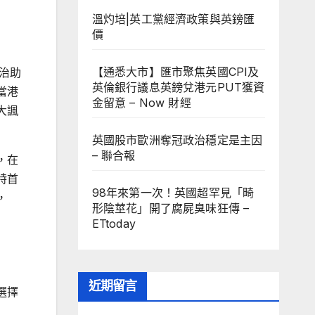
溫灼培|英工黨經濟政策與英鎊匯
價
【通悉大市】匯市聚焦英國CPI及
治助
英倫銀行議息英鎊兌港元PUT獲資
當港
金留意 – Now 財經
大諷
英國股市歐洲奪冠政治穩定是主因
– 聯合報
，在
特首
98年來第一次！英國超罕見「畸
，
形陰莖花」開了腐屍臭味狂傳 –
ETtoday
近期留言
選擇