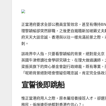
正當港府要求全部公務員宣誓效忠，甚至有傳持B
理黎穎瑜卻突然辭職，之後更自揭隨新加坡籍丈夫
府天天大談忠誠、香港與以往一樣充滿前景之際，
刺。
該政界中人指，只要看黎穎瑜的背景，絕對是北京
英國牛津修讀社會學研究碩士、在理大做過講師，
梁振英旗下的齊心基金會副行政總裁，既有專業，
「呢啲背景絕對唔會懷疑佢嘅忠誠，肯定完全係政
宣誓後即跳船
惟正當港府用人之際，原本屬培養接班人才，卻選
移民，係咪連佢哋都對香港冇信心？」