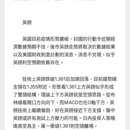
英鎊
英國目前疫情形勢嚴峻，封國的行動令近期經
濟數據預期不佳，後市英鎊走勢將取決於數據結果
以及美國財政刺激計劃的消息。消息不兌現，似乎
英鎊利空預期依舊存在。
技術上英鎊跌破1.361后加速回落，目前趨勢線
支撐在1.355附近。形態看1.361上方英鎊似乎形成
了雙頭結構，理論上下方英鎊就是空頭思路。從布
林線看開口方向向下，而MACD也在O軸下方，英
鎊技術上繼續偏弱，好在英鎊接近下方支撐，盤中
英鎊或許有測試上方壓力的可能。日內投資人策略
逢高空為主，萬一衝過1.361則空頭離場。