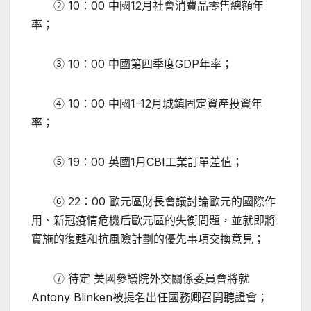
② 10：00 中國12月社會消費品零售總額年
率；
③ 10：00 中國第四季度GDP年率；
④ 10：00 中國1-12月城鎮固定資產投資年
率；
⑤ 19：00 英國1月CBI工業訂單差值；
⑥ 22：00 歐元區財長會議討論歐元的國際作
用、新冠疫情危機后歐元區的失衡問題，並就即將
實施的復甦和抗風險計劃的優先事項交換意見；
⑦ 待定 美國參議院外交關係委員會將就
Antony Blinken被提名出任國務卿召開聽證會；