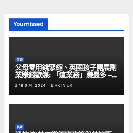
You missed
英鎊
父母零用錢緊縮、英國孩子開展副
業賺錢歐媒: 「這業務」賺最多 –
自由財經
18 6 月, 2024
HK IN UK
英鎊