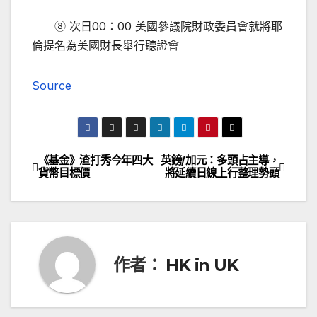
⑧ 次日00：00 美國參議院財政委員會就將耶
倫提名為美國財長舉行聽證會
Source
《基金》渣打秀今年四大
英鎊/加元：多頭占主導，
文
貨幣目標價
將延續日線上行整理勢頭
章
導
覽
作者：
HK in UK