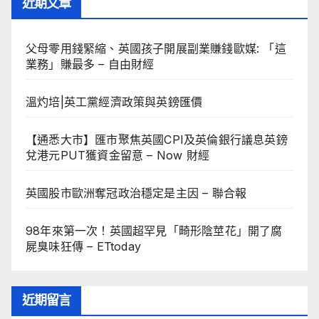
近期文章
父母零用錢緊縮、英國孩子開展副業賺錢歐媒: 「這
業務」賺最多 – 自由財經
溫灼培|英工黨經濟政策與英鎊匯價
【通悉大市】匯市聚焦英國CPI及英倫銀行議息英鎊
兌港元PUT獲資金留意 – Now 財經
英國股市歐洲奪冠政治穩定是主因 – 聯合報
98年來第一次！英國超罕見「畸形陰莖花」開了腐
屍臭味狂傳 – ETtoday
近期留言