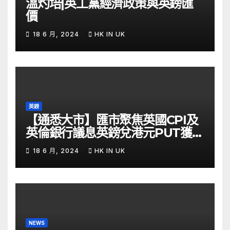
溫灼培|英工黨經濟政策與英鎊匯
價
18 6 月, 2024
HK IN UK
英鎊
【通悉大市】匯市聚焦英國CPI及
英倫銀行議息英鎊兌港元PUT獲資
金留意 – Now 財經
18 6 月, 2024
HK IN UK
NEWS