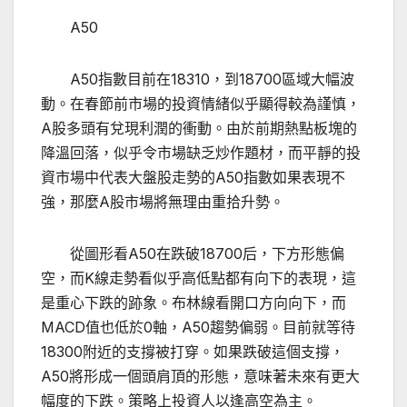
A50
A50指數目前在18310，到18700區域大幅波
動。在春節前市場的投資情緒似乎顯得較為謹慎，
A股多頭有兌現利潤的衝動。由於前期熱點板塊的
降溫回落，似乎令市場缺乏炒作題材，而平靜的投
資市場中代表大盤股走勢的A50指數如果表現不
強，那麼A股市場將無理由重拾升勢。
從圖形看A50在跌破18700后，下方形態偏
空，而K線走勢看似乎高低點都有向下的表現，這
是重心下跌的跡象。布林線看開口方向向下，而
MACD值也低於0軸，A50趨勢偏弱。目前就等待
18300附近的支撐被打穿。如果跌破這個支撐，
A50將形成一個頭肩頂的形態，意味著未來有更大
幅度的下跌。策略上投資人以逢高空為主。