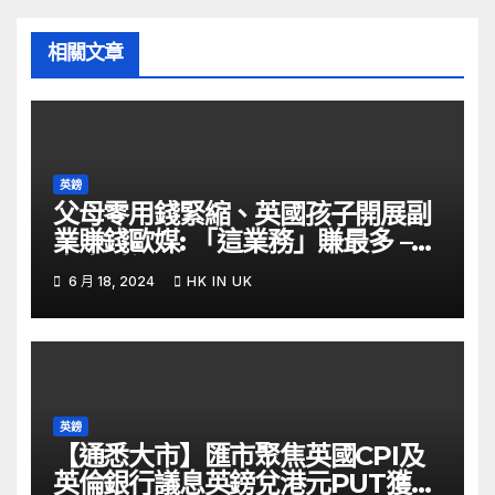
相關文章
英鎊
父母零用錢緊縮、英國孩子開展副
業賺錢歐媒: 「這業務」賺最多 –
自由財經
6 月 18, 2024
HK IN UK
英鎊
【通悉大市】匯市聚焦英國CPI及
英倫銀行議息英鎊兌港元PUT獲資