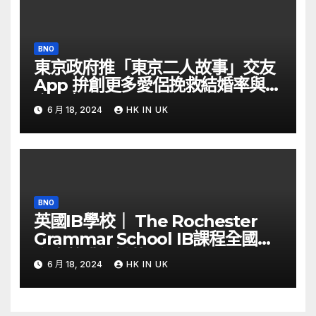
BNO
東京政府推「東京二人故事」交友
App 拚創更多愛侶挽救結婚率與生
育率｜Yahoo Hong Kong
6 月 18, 2024
HK IN UK
BNO
英國IB學校｜ The Rochester
Grammar School IB課程全國第
六少數獲認證的Thinking School
6 月 18, 2024
HK IN UK