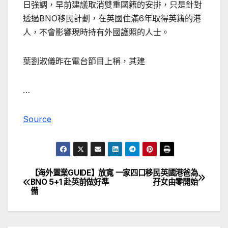
日強調，早前建議取消雙重國籍的安排，只是針對
透過BNO移民計劃，在英國住滿6年取得英籍的港
人，不會影響現時持有外國護照的人士。
葉劉淑儀昨在電台節目上稱，其建
…
Source
【海外置業GUIDE】放寬
一家四口移民英國港爸為
文
BNO 5+1 赴英前做好準
孖女由零開始
備
章
導