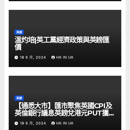
英鎊
溫灼培|英工黨經濟政策與英鎊匯
價
18 6 月, 2024
HK IN UK
英鎊
【通悉大市】匯市聚焦英國CPI及
英倫銀行議息英鎊兌港元PUT獲資
金留意 – Now 財經
18 6 月, 2024
HK IN UK