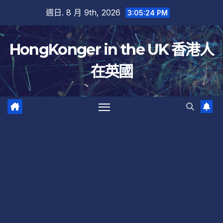
跳
週日. 8 月 9th, 2026
3:05:24 PM
至
內
HongKonger in the UK 香港人
容
在英國