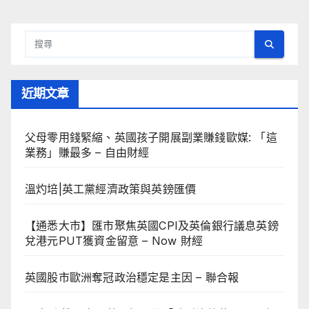
近期文章
父母零用錢緊縮、英國孩子開展副業賺錢歐媒: 「這
業務」賺最多 – 自由財經
溫灼培|英工黨經濟政策與英鎊匯價
【通悉大市】匯市聚焦英國CPI及英倫銀行議息英鎊
兌港元PUT獲資金留意 – Now 財經
英國股市歐洲奪冠政治穩定是主因 – 聯合報