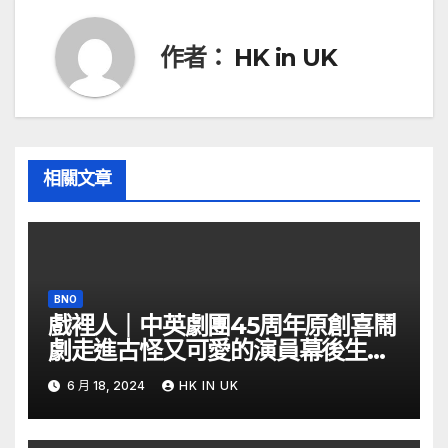
覽
作者：
HK in UK
相關文章
BNO
戲裡人｜中英劇團45周年原創喜鬧
劇走進古怪又可愛的演員幕後生活
– YouTube
6 月 18, 2024
HK IN UK