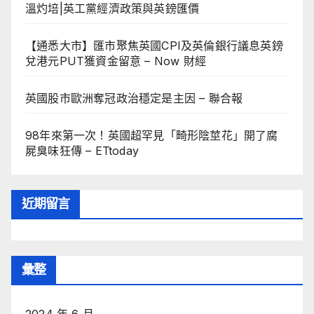
溫灼培|英工黨經濟政策與英鎊匯價
【通悉大市】匯市聚焦英國CPI及英倫銀行議息英鎊
兌港元PUT獲資金留意 – Now 財經
英國股市歐洲奪冠政治穩定是主因 – 聯合報
98年來第一次！英國超罕見「畸形陰莖花」開了腐
屍臭味狂傳 – ETtoday
近期留言
彙整
2024 年 6 月