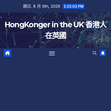
跳
週日. 8 月 9th, 2026
2:23:04 PM
至
內
HongKonger in the UK 香港人
容
在英國