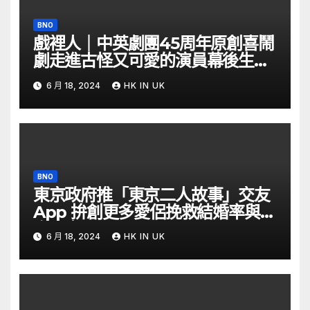
BNO
戲裡人｜中英劇團45周年原創喜鬧
劇走進古怪又可愛的演員幕後生活
– YouTube
6 月 18, 2024
HK IN UK
BNO
東京政府推「東京二人故事」交友
App 拚創更多愛侶挽救結婚率與生
育率｜Yahoo Hong Kong
6 月 18, 2024
HK IN UK