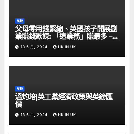
英鎊
父母零用錢緊縮、英國孩子開展副
業賺錢歐媒: 「這業務」賺最多 –
自由財經
18 6 月, 2024
HK IN UK
英鎊
溫灼培|英工黨經濟政策與英鎊匯
價
18 6 月, 2024
HK IN UK