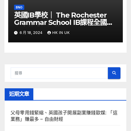
BNO
英國IB學校｜ The Rochester
Grammar School IB課程全國第
六少數獲認證的Thinking School
6 月 18, 2024
HK IN UK
近期文章
父母零用錢緊縮、英國孩子開展副業賺錢歐媒: 「這
業務」賺最多 – 自由財經