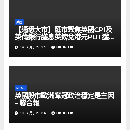
英鎊
【通悉大市】匯市聚焦英國CPI及
英倫銀行議息英鎊兌港元PUT獲資
金留意 – Now 財經
18 6 月, 2024
HK IN UK
NEWS
英國股市歐洲奪冠政治穩定是主因
– 聯合報
18 6 月, 2024
HK IN UK