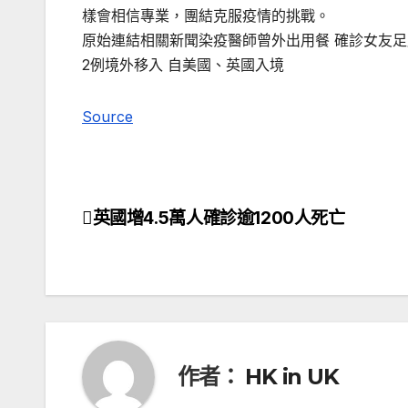
樣會相信專業，團結克服疫情的挑戰。
原始連結相關新聞染疫醫師曾外出用餐 確診女友足
2例境外移入 自美國、英國入境
Source
英國增4.5萬人確診逾1200人死亡
文
章
導
覽
作者：
HK in UK