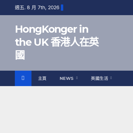
跳
週五. 8 月 7th, 2026
至
內
HongKonger in
容
the UK 香港人在英
國
主頁
NEWS
英國生活