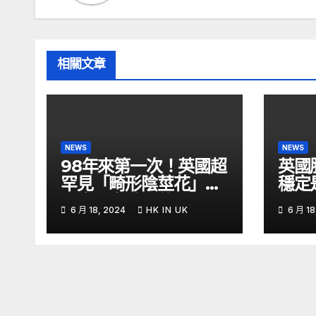
相關文章
NEWS
NEWS
98年來第一次！英國超
英國
罕見「畸形陰莖花」開
穩定
了腐屍臭味狂傳 –
6 月 18, 2024
HK IN UK
6 月 18
ETtoday