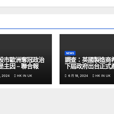
NEWS
股市歐洲奪冠政治
調查：英國製造商
是主因 – 聯合報
下屆政府出台正式
戰略- 國際- 香港
, 2024
HK IN UK
6 月 18, 2024
HK IN UK
– 文匯報