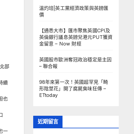
溫灼培|英工黨經濟政策與英鎊匯
價
【通悉大市】匯市聚焦英國CPI及
英倫銀行議息英鎊兌港元PUT獲資
金留意 – Now 財經
英國股市歐洲奪冠政治穩定是主因
– 聯合報
為北部
98年來第一次！英國超罕見「畸
持續
形陰莖花」開了腐屍臭味狂傳 –
ETtoday
但也
口
近期留言
也一