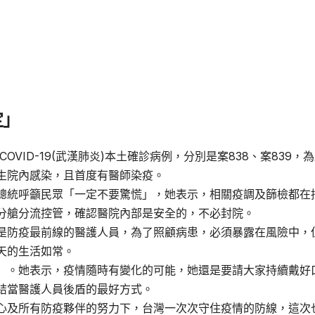
定」
OVID-19(武漢肺炎)本土確診病例，分別是案838、案839，
生院內感染，且首度有醫師染疫。
總統呼籲民眾「一定不要驚慌」，她表示，相關疫調及篩檢都在
分艙分流控管，確認醫院內部是安全的，不必封院。
是防疫最前線的醫護人員，為了照顧病患，必須暴露在風險中，
天的生活如常。
」。她表示，疫情隨時有變化的可能，她還是要請大家持續戴好
結當醫護人員後盾的最好方式。
心及所有防疫夥伴的努力下，台灣一次次守住疫情的防線，這次