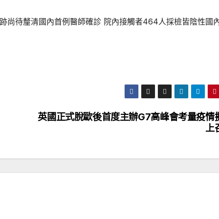
跡尚待釐清國內首例醫師確診 院內接觸者464人採檢皆陰性國
英國正式脫歐後首度主辦G7高峰會考量疫情
上