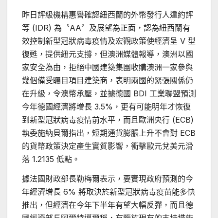
昨日評級機構惠譽確認紐西蘭的外幣發行人違約評
等 (IDR) 為〝AA〞及展望為正面，認為紐西蘭有
效控制新型冠狀病毒疫情及宏觀政策使經濟呈 V 型
復甦，提供紐元支撐，但澳洲媒體報導，澳洲以國
家安全為由，拒絕中國建築集團收購澳洲一家參與
幾個備受矚目項目建築商，表明兩國的緊張關係仍
在升級，令澳幣承壓，並據德國 BDI 工業聯盟預測
今年德國經濟將增長 3.5%，更有可能明年才恢復
到新型冠狀病毒疫情前水平，而且歐洲央行 (ECB)
執委施納貝爾指出，短期通貨膨脹上升不會對 ECB
的貨幣政策決定產生實質影響，衝擊歐元兌美元滑
落 1.2135 低點。
據法國財政部長勒梅爾表示，要實現政府預測的今
年經濟增長 6% 將取決於新型冠狀病毒疫苗能多快
推出，但經濟在今年下半年有望大幅反彈，而且德