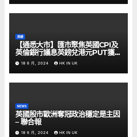
英鎊
【通悉大市】匯市聚焦英國CPI及
英倫銀行議息英鎊兌港元PUT獲資
金留意 – Now 財經
18 6 月, 2024
HK IN UK
NEWS
英國股市歐洲奪冠政治穩定是主因
– 聯合報
18 6 月, 2024
HK IN UK