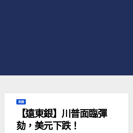
英鎊
【遠東銀】川普面臨彈
劾，美元下跌！