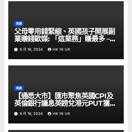
英鎊
父母零用錢緊縮、英國孩子開展副
業賺錢歐媒: 「這業務」賺最多 –
自由財經
6 月 18, 2024
HK IN UK
英鎊
【通悉大市】匯市聚焦英國CPI及
英倫銀行議息英鎊兌港元PUT獲資
金留意 – Now 財經
6 月 18, 2024
HK IN UK