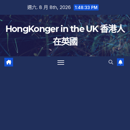
跳
週六. 8 月 8th, 2026
1:48:34 PM
至
內
HongKonger in the UK 香港人
容
在英國