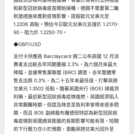
國經濟部長阿爾特邁爾稱，有鑒於現有的支持措施
和新型冠狀病毒疫苗開始接種，德國不需要第二輪
刺激措施來應對疫情影響，提振歐元兌美元至
1.2206 高點。預估今日歐元兌美元支撐於 1.2170-
90，阻力於 1.2250-70。
◆GBP/USD
支付卡供應商 Barclaycard 週二公布英國 12 月消
費者支出較去年同期萎縮 2.3%，為六個月來最大
降幅，並據零售業聯盟 (BRC) 調查，去年整體零
售支出跌 0.3%，為二十五年來最低值，打擊英鎊
兌美元 1.3502 低點。隨著英國央行 (BOE) 總裁貝
利稱，最近新型冠狀病毒疫情復燃，英國經濟陷入
非常艱難時期，但提及降息至負利率會帶來很多問
題，而且 BOE 副總裁布羅德班特認為新型冠狀病
毒疫情對英國通貨膨脹的長期影響可能有限，短期
的下行壓力亦小於預期，激勵英鎊兌美元回升至