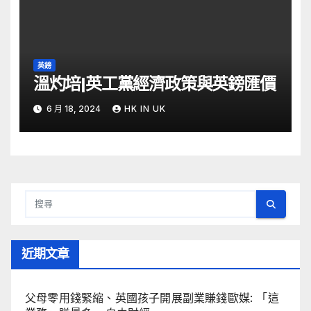
英鎊
溫灼培|英工黨經濟政策與英鎊匯價
6 月 18, 2024
HK IN UK
近期文章
父母零用錢緊縮、英國孩子開展副業賺錢歐媒: 「這