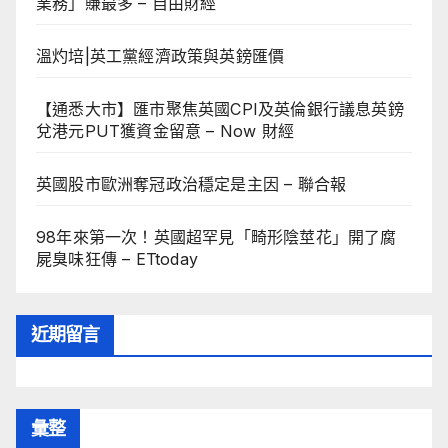
業務」賺最多 – 自由財經
溫灼培|英工黨經濟政策與英鎊匯價
【通悉大市】匯市聚焦英國CPI及英倫銀行議息英鎊
兌港元PUT獲資金留意 – Now 財經
英國股市歐洲奪冠政治穩定是主因 – 聯合報
98年來第一次！英國超罕見「畸形陰莖花」開了腐
屍臭味狂傳 – ETtoday
近期留言
彙整