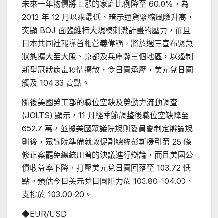
未來一年物價將上漲的家庭比例降至 60.0%，為
2012 年 12 月以來最低，暗示通貨緊縮風險升高，
突顯 BOJ 面臨維持大規模刺激計畫的壓力，而且
日本共同社報導首相菅義偉稱，將於週三宣布緊急
狀態擴大至大阪、京都及兵庫縣三個地區，以遏制
新型冠狀病毒疫情擴散，令日圓承壓，美元兌日圓
觸及 104.33 高點。
隨後美國勞工部的職位空缺及勞動力流動調查
(JOLTS) 顯示，11 月經季節調整後職位空缺降至
652.7 萬，並據美國眾議院規則委員會制定辯論規
則後，眾議院準備就敦促副總統彭斯援引第 25 條
修正案罷免總統川普的決議進行辯論，而且美國公
債收益率下降，打壓美元兌日圓回落至 103.72 低
點。預估今日美元兌日圓阻力於 103.80-104.00，
支撐於 103.00-20。
◆EUR/USD