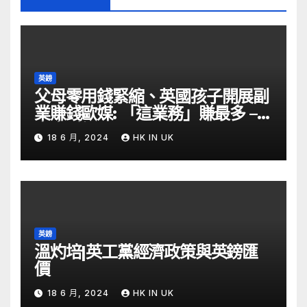
英鎊
父母零用錢緊縮、英國孩子開展副
業賺錢歐媒: 「這業務」賺最多 –
自由財經
18 6 月, 2024
HK IN UK
英鎊
溫灼培|英工黨經濟政策與英鎊匯
價
18 6 月, 2024
HK IN UK