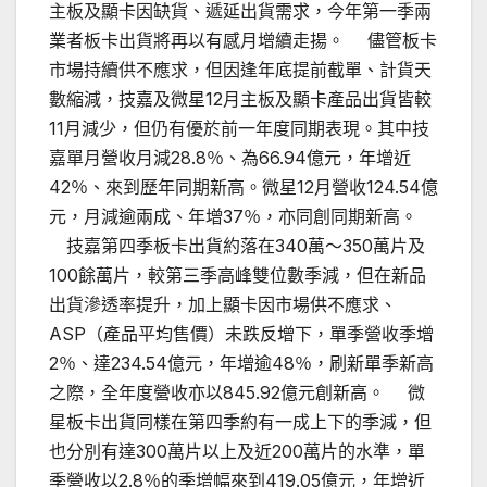
主板及顯卡因缺貨、遞延出貨需求，今年第一季兩
業者板卡出貨將再以有感月增續走揚。 儘管板卡
市場持續供不應求，但因逢年底提前截單、計貨天
數縮減，技嘉及微星12月主板及顯卡產品出貨皆較
11月減少，但仍有優於前一年度同期表現。其中技
嘉單月營收月減28.8％、為66.94億元，年增近
42％、來到歷年同期新高。微星12月營收124.54億
元，月減逾兩成、年增37％，亦同創同期新高。
技嘉第四季板卡出貨約落在340萬～350萬片及
100餘萬片，較第三季高峰雙位數季減，但在新品
出貨滲透率提升，加上顯卡因市場供不應求、
ASP（產品平均售價）未跌反增下，單季營收季增
2％、達234.54億元，年增逾48％，刷新單季新高
之際，全年度營收亦以845.92億元創新高。 微
星板卡出貨同樣在第四季約有一成上下的季減，但
也分別有達300萬片以上及近200萬片的水準，單
季營收以2.8％的季增幅來到419.05億元，年增近