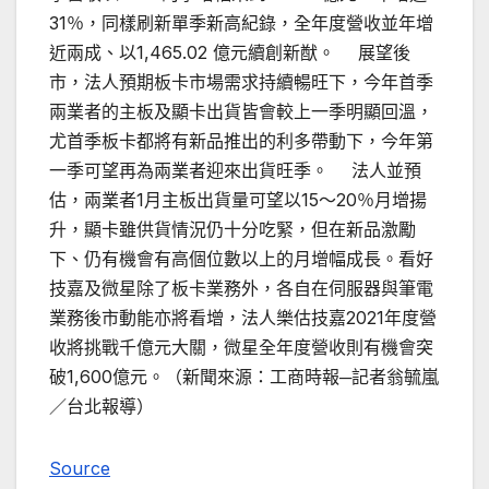
31％，同樣刷新單季新高紀錄，全年度營收並年增
近兩成、以1,465.02 億元續創新猷。 展望後
市，法人預期板卡市場需求持續暢旺下，今年首季
兩業者的主板及顯卡出貨皆會較上一季明顯回溫，
尤首季板卡都將有新品推出的利多帶動下，今年第
一季可望再為兩業者迎來出貨旺季。 法人並預
估，兩業者1月主板出貨量可望以15～20％月增揚
升，顯卡雖供貨情況仍十分吃緊，但在新品激勵
下、仍有機會有高個位數以上的月增幅成長。看好
技嘉及微星除了板卡業務外，各自在伺服器與筆電
業務後市動能亦將看增，法人樂估技嘉2021年度營
收將挑戰千億元大關，微星全年度營收則有機會突
破1,600億元。（新聞來源：工商時報─記者翁毓嵐
／台北報導）
Source