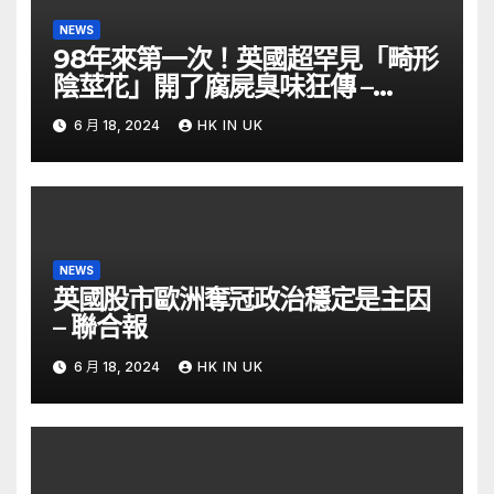
NEWS
98年來第一次！英國超罕見「畸形
陰莖花」開了腐屍臭味狂傳 –
ETtoday
6 月 18, 2024
HK IN UK
NEWS
英國股市歐洲奪冠政治穩定是主因
– 聯合報
6 月 18, 2024
HK IN UK