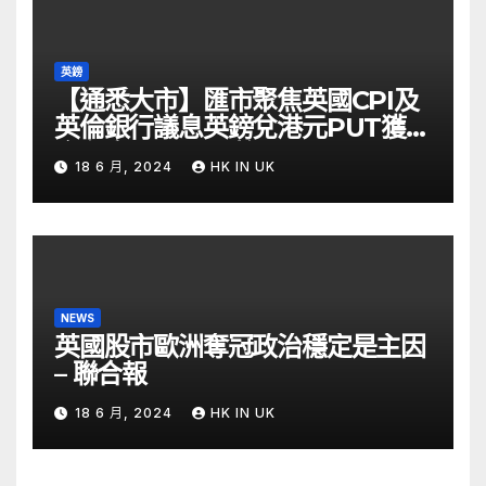
英鎊
【通悉大市】匯市聚焦英國CPI及
英倫銀行議息英鎊兌港元PUT獲資
金留意 – Now 財經
18 6 月, 2024
HK IN UK
NEWS
英國股市歐洲奪冠政治穩定是主因
– 聯合報
18 6 月, 2024
HK IN UK