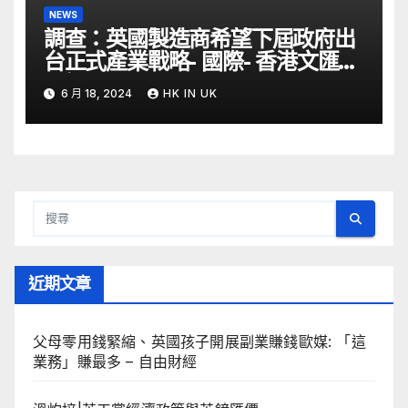
NEWS
調查：英國製造商希望下屆政府出
台正式產業戰略- 國際- 香港文匯網
– 文匯報
6 月 18, 2024
HK IN UK
近期文章
父母零用錢緊縮、英國孩子開展副業賺錢歐媒: 「這
業務」賺最多 – 自由財經