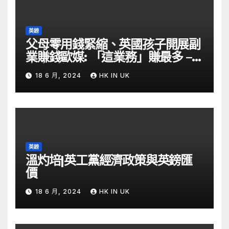
英鎊
父母零用錢緊縮、英國孩子開展副
業賺錢歐媒: 「這業務」賺最多 –
自由財經
18 6 月, 2024
HK IN UK
英鎊
溫灼培|英工黨經濟政策與英鎊匯
價
18 6 月, 2024
HK IN UK