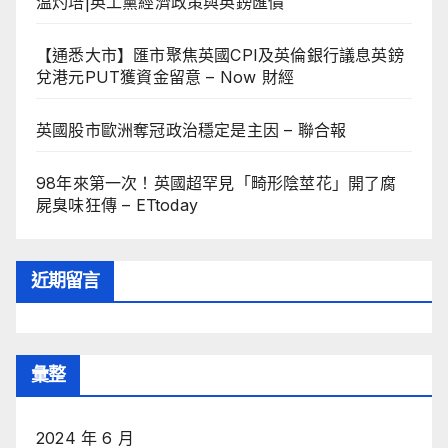
溫灼培|英工黨經濟政策與英鎊匯價
【通悉大市】匯市聚焦英國CPI及英倫銀行議息英鎊
兌港元PUT獲資金留意 – Now 財經
英國股市歐洲奪冠政治穩定是主因 – 聯合報
98年來第一次！英國超罕見「畸形陰莖花」開了腐
屍臭味狂傳 – ETtoday
近期留言
彙整
2024 年 6 月