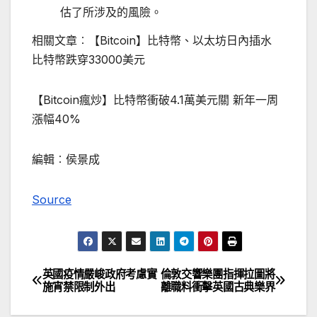
估了所涉及的風險。
相關文章︰【Bitcoin】比特幣、以太坊日內插水
比特幣跌穿33000美元
【Bitcoin瘋炒】比特幣衝破4.1萬美元關 新年一周
漲幅40%
編輯︰侯景成
Source
英國疫情嚴峻政府考慮實
倫敦交響樂團指揮拉圖將
文
施宵禁限制外出
離職料衝擊英國古典樂界
章