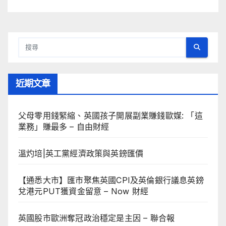
近期文章
父母零用錢緊縮、英國孩子開展副業賺錢歐媒: 「這
業務」賺最多 – 自由財經
溫灼培|英工黨經濟政策與英鎊匯價
【通悉大市】匯市聚焦英國CPI及英倫銀行議息英鎊
兌港元PUT獲資金留意 – Now 財經
英國股市歐洲奪冠政治穩定是主因 – 聯合報