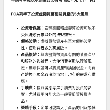
早前有車廠表示願接受比特幣付款，見【下一頁】
FCA列舉了投資虛擬貨幣相關資產的5大風險
投資
者保護
：宣稱高回報虛擬幣投資可能不
受反洗錢要求以外的法規監管。
價格波動
：虛擬貨幣資產有巨大價格波動
性，使消費者處於高風險。
產品複雜
：與虛擬貨幣資產有關的某些產品
和服務的複雜程，會使消費者難以理解風
險。無法保證可以將資產轉換回現金。將資
產轉換回現金取決於市場上現有的需求和供
應。
手續費
：投資者應考慮手續費對投資的影
響，尤其費用可能大於一般受監管投資產
品。
營銷手段
：企業可能誇大了產品的回報或低