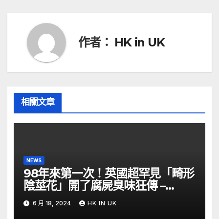
導
覽
作者：
HK in UK
相關文章
NEWS
98年來第一次！英國超罕見「畸形
陰莖花」開了腐屍臭味狂傳 –
ETtoday
6 月 18, 2024
HK IN UK