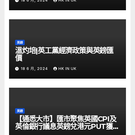
18 6 月, 2024
HK IN UK
英鎊
溫灼培|英工黨經濟政策與英鎊匯
價
18 6 月, 2024
HK IN UK
英鎊
【通悉大市】匯市聚焦英國CPI及
英倫銀行議息英鎊兌港元PUT獲資
金留意 – Now 財經