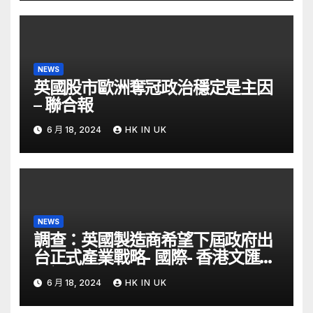
NEWS
英國股市歐洲奪冠政治穩定是主因
– 聯合報
6 月 18, 2024
HK IN UK
NEWS
調查：英國製造商希望下屆政府出
台正式產業戰略- 國際- 香港文匯網
– 文匯報
6 月 18, 2024
HK IN UK