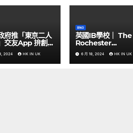
BNO
政府推「東京二人
英國IB學校｜ The
」交友App 拚創更
Rochester
侶挽救結婚率與生
Grammar School
8, 2024
HK IN UK
6 月 18, 2024
HK IN UK
Yahoo Hong
課程全國第六少數
g
證的Thinking Sch