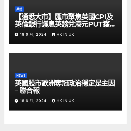
英鎊
【通悉大市】匯市聚焦英國CPI及
英倫銀行議息英鎊兌港元PUT獲資
金留意 – Now 財經
18 6 月, 2024
HK IN UK
NEWS
英國股市歐洲奪冠政治穩定是主因
– 聯合報
18 6 月, 2024
HK IN UK