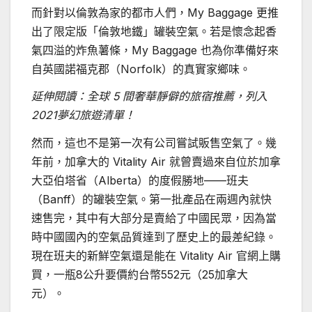
而針對以倫敦為家的都市人們，My Baggage 更推
出了限定版「倫敦地鐵」罐裝空氣。若是懷念起香
氣四溢的炸魚薯條，My Baggage 也為你準備好來
自英國諾福克郡（Norfolk）的真實家鄉味。
延伸閱讀：全球 5 間奢華靜僻的旅宿推薦，列入
2021夢幻旅遊清單！
然而，這也不是第一次有公司嘗試販售空氣了。幾
年前，加拿大的 Vitality Air 就曾賣過來自位於加拿
大亞伯塔省（Alberta）的度假勝地——班夫
（Banff）的罐裝空氣。第一批產品在兩週內就快
速售完，其中有大部分是賣給了中國民眾，因為當
時中國國內的空氣品質達到了歷史上的最差紀錄。
現在班夫的新鮮空氣還是能在 Vitality Air 官網上購
買，一瓶8公升要價約台幣552元（25加拿大
元）。