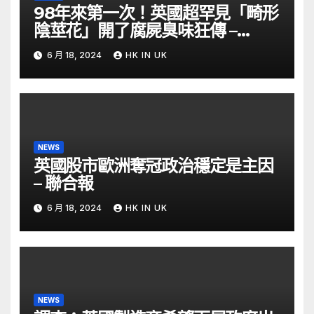
98年來第一次！英國超罕見「畸形
陰莖花」開了腐屍臭味狂傳 –
ETtoday
6 月 18, 2024
HK IN UK
NEWS
英國股市歐洲奪冠政治穩定是主因
– 聯合報
6 月 18, 2024
HK IN UK
NEWS