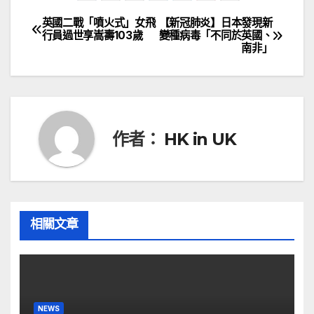
英國二戰「噴火式」女飛
【新冠肺炎】日本發現新
文
行員過世享嵩壽103歲
變種病毒「不同於英國、
南非」
章
導
覽
作者：
HK in UK
相關文章
NEWS