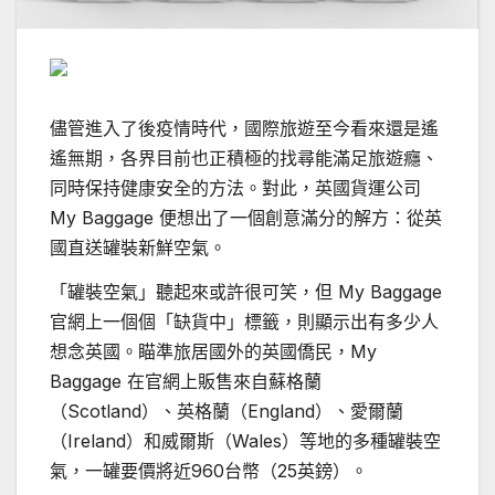
儘管進入了後疫情時代，國際旅遊至今看來還是遙
遙無期，各界目前也正積極的找尋能滿足旅遊癮、
同時保持健康安全的方法。對此，英國貨運公司
My Baggage 便想出了一個創意滿分的解方：從英
國直送罐裝新鮮空氣。
「罐裝空氣」聽起來或許很可笑，但 My Baggage
官網上一個個「缺貨中」標籤，則顯示出有多少人
想念英國。瞄準旅居國外的英國僑民，My
Baggage 在官網上販售來自蘇格蘭
（Scotland）、英格蘭（England）、愛爾蘭
（Ireland）和威爾斯（Wales）等地的多種罐裝空
氣，一罐要價將近960台幣（25英鎊）。