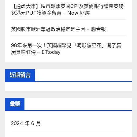
【通悉大市】匯市聚焦英國CPI及英倫銀行議息英鎊
兌港元PUT獲資金留意 – Now 財經
英國股市歐洲奪冠政治穩定是主因 – 聯合報
98年來第一次！英國超罕見「畸形陰莖花」開了腐
屍臭味狂傳 – ETtoday
近期留言
彙整
2024 年 6 月