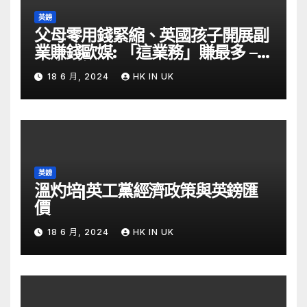
英鎊
父母零用錢緊縮、英國孩子開展副
業賺錢歐媒: 「這業務」賺最多 –
自由財經
18 6 月, 2024
HK IN UK
英鎊
溫灼培|英工黨經濟政策與英鎊匯
價
18 6 月, 2024
HK IN UK