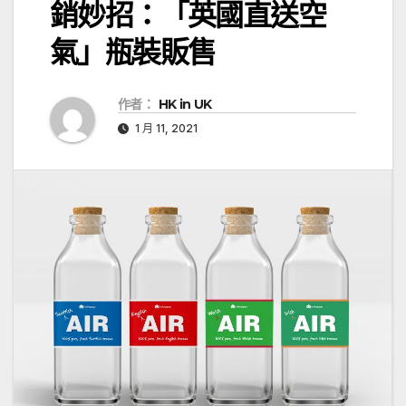
銷妙招：「英國直送空
氣」瓶裝販售
作者：
HK in UK
1 月 11, 2021