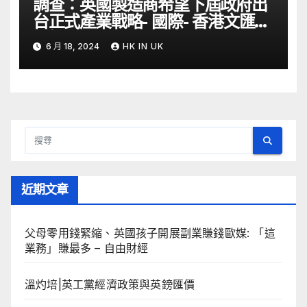
調查：英國製造商希望下屆政府出
台正式產業戰略- 國際- 香港文匯網
– 文匯報
6 月 18, 2024
HK IN UK
近期文章
父母零用錢緊縮、英國孩子開展副業賺錢歐媒: 「這
業務」賺最多 – 自由財經
溫灼培|英工黨經濟政策與英鎊匯價