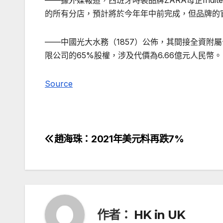
——據外媒報道，西班牙時裝品牌ZARA母企Inditex，將
的所有分店，預計將於今年年中前完成，但品牌的
——中國光大水務（1857）公佈，其間接全資附
限公司的65%股權，涉及代價為6.66億元人民
Source
趙海珠：2021年美元料再跌7%
文
章
導
覽
作者：
HK in UK