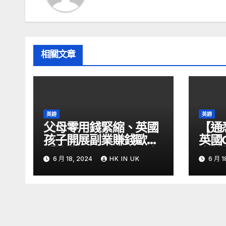
相關文章
英鎊
英鎊
父母零用錢緊縮、英國
【通
孩子開展副業賺錢歐媒:
英國
「這業務」賺最多 – 自
息英
6 月 18, 2024
HK IN UK
6 月 1
由財經
金留意