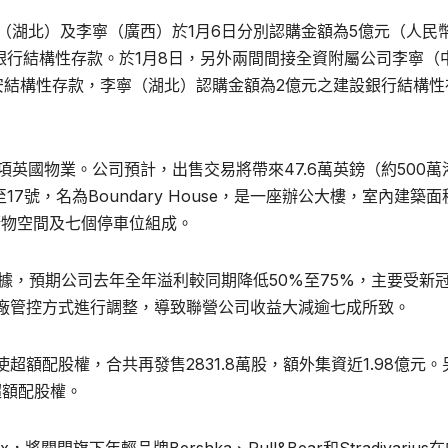
寧（湖北）及李寧（廣西）於1月6日分別認購金額為5億元（人民
商銀行結構性存款。於1月8日，另外兩間間接全資附屬公司李寧（
安結構性存款，李寧（湖北）認購金額為2億元之建設銀行結構性
項英國物業。公司預計，出售交易將帶來47.6萬英鎊（約500萬
號至17號，名為Boundary House，是一座辦公大樓，室內建築
儲物空間及七個停車位組成。
數據，預期公司去年全年溢利較同期降低50%至75%，主要受新
廠管控方式進行調整，導致聯營公司收益大減逾七成所致。
超額配股權，合共再發售2831.8萬股，額外集資近1.98億元。
超額配股權。