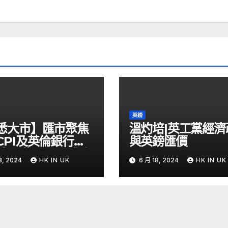
英鎊
悉大市】匯市聚焦
溫灼培|英工黨經濟
CPI及英倫銀行議
與英鎊匯價
鎊兌港元PUT獲資
8, 2024
HK IN UK
6 月 18, 2024
HK IN UK
 – Now 財經