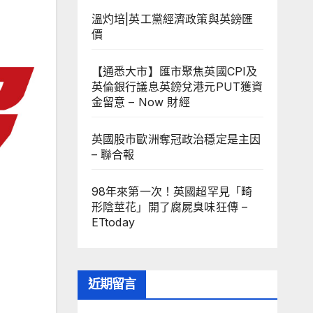
溫灼培|英工黨經濟政策與英鎊匯
價
【通悉大市】匯市聚焦英國CPI及
英倫銀行議息英鎊兌港元PUT獲資
金留意 – Now 財經
英國股市歐洲奪冠政治穩定是主因
– 聯合報
98年來第一次！英國超罕見「畸
形陰莖花」開了腐屍臭味狂傳 –
ETtoday
近期留言