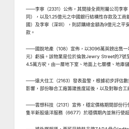
——李寧（2331）公佈，其間接全資附屬公司李
同），以及1.25億元之中國銀行結構性存款及工
國）及李寧（深圳），則認購總金額為9億元之平
款。
——國銳地產（108）宣佈，以3096萬英鎊出售一
元）虧損。該物業是位於倫敦Jewry Street的7
4.5萬方呎，由一層地下室、地面上七層樓、地庫
——遠大住工（2163）發表盈警，根據初步評估
影響，部份聯合工廠籌建進度延後，以及對聯合工
——雲想科技（2131）宣佈，穩定價格期間部份行使
隻半新股遠洋服務（6677）於穩價期內並無行使