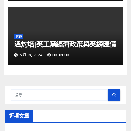
英鎊
溫灼培|英工黨經濟政策與英鎊匯價
6 月 18, 2024
HK IN UK
近期文章