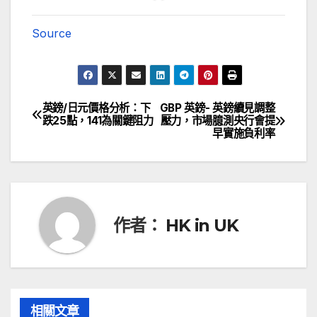
Source
英鎊/日元價格分析：下
GBP 英鎊- 英鎊續見調整
文
跌25點，141為關鍵阻力
壓力，市場臆測央行會提
早實施負利率
章
導
覽
作者：
HK in UK
相關文章