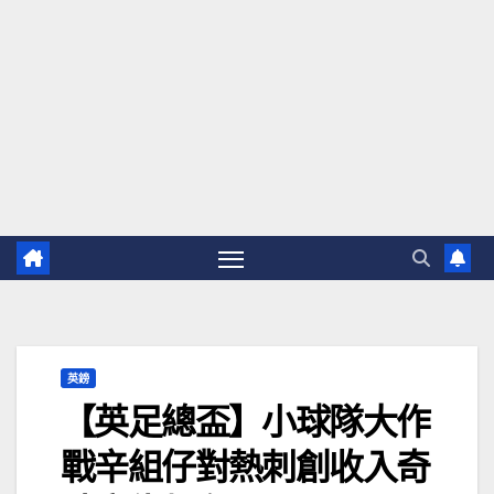
英鎊
【英足總盃】小球隊大作
戰辛組仔對熱刺創收入奇