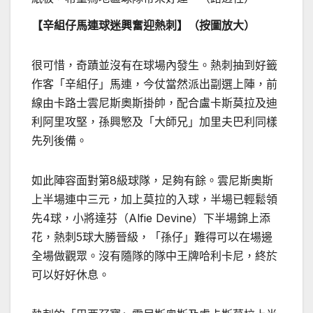
【辛組仔馬連球迷興奮迎熱刺】（按圖放大）
很可惜，奇蹟並沒有在球場內發生。熱刺抽到好籤
作客「辛組仔」馬連，今仗當然派出副選上陣，前
線由卡路士雲尼斯奧斯掛帥，配合盧卡斯莫拉及迪
利阿里攻堅，孫興慜及「大師兄」加里夫巴利同樣
先列後備。
如此陣容面對第8級球隊，足夠有餘。雲尼斯奧斯
上半場連中三元，加上莫拉的入球，半場已輕鬆領
先4球，小將達芬（Alfie Devine）下半場錦上添
花，熱刺5球大勝晉級，「孫仔」難得可以在場邊
全場做觀眾。沒有隨隊的隊中王牌哈利卡尼，終於
可以好好休息。