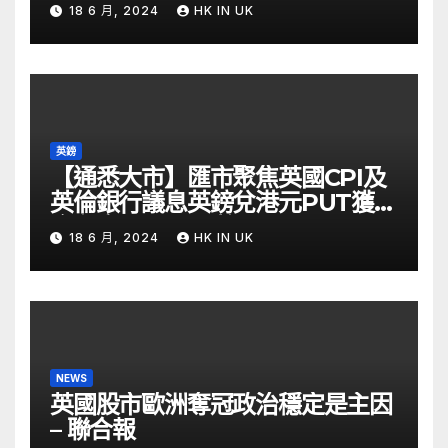
18 6 月, 2024
HK IN UK
英鎊
【通悉大市】匯市聚焦英國CPI及
英倫銀行議息英鎊兌港元PUT獲資
金留意 – Now 財經
18 6 月, 2024
HK IN UK
NEWS
英國股市歐洲奪冠政治穩定是主因
– 聯合報