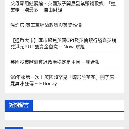
父母零用錢緊縮、英國孩子開展副業賺錢歐媒: 「這
業務」賺最多 – 自由財經
溫灼培|英工黨經濟政策與英鎊匯價
【通悉大市】匯市聚焦英國CPI及英倫銀行議息英鎊
兌港元PUT獲資金留意 – Now 財經
英國股市歐洲奪冠政治穩定是主因 – 聯合報
98年來第一次！英國超罕見「畸形陰莖花」開了腐
屍臭味狂傳 – ETtoday
近期留言