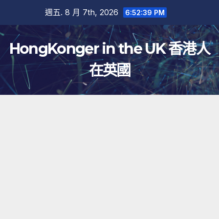
跳
週五. 8 月 7th, 2026
6:52:40 PM
至
內
HongKonger in the UK 香港人
容
在英國