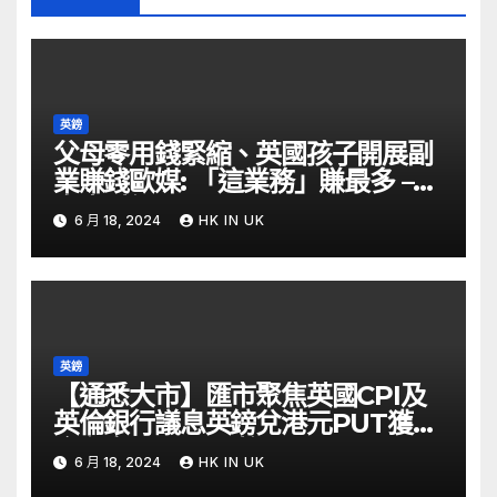
英鎊
父母零用錢緊縮、英國孩子開展副
業賺錢歐媒: 「這業務」賺最多 –
自由財經
6 月 18, 2024
HK IN UK
英鎊
【通悉大市】匯市聚焦英國CPI及
英倫銀行議息英鎊兌港元PUT獲資
金留意 – Now 財經
6 月 18, 2024
HK IN UK