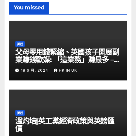
You missed
英鎊
父母零用錢緊縮、英國孩子開展副
業賺錢歐媒: 「這業務」賺最多 –
自由財經
18 6 月, 2024
HK IN UK
英鎊
溫灼培|英工黨經濟政策與英鎊匯
價