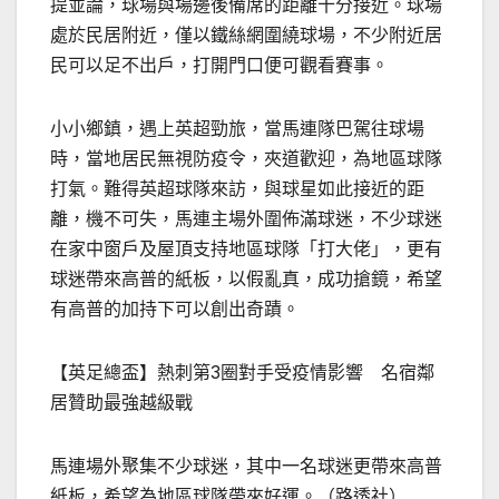
提並論，球場與場邊後備席的距離十分接近。球場
處於民居附近，僅以鐵絲網圍繞球場，不少附近居
民可以足不出戶，打開門口便可觀看賽事。
小小鄉鎮，遇上英超勁旅，當馬連隊巴駕往球場
時，當地居民無視防疫令，夾道歡迎，為地區球隊
打氣。難得英超球隊來訪，與球星如此接近的距
離，機不可失，馬連主場外圍佈滿球迷，不少球迷
在家中窗戶及屋頂支持地區球隊「打大佬」，更有
球迷帶來高普的紙板，以假亂真，成功搶鏡，希望
有高普的加持下可以創出奇蹟。
【英足總盃】熱刺第3圈對手受疫情影響 名宿鄰
居贊助最強越級戰
馬連場外聚集不少球迷，其中一名球迷更帶來高普
紙板，希望為地區球隊帶來好運。（路透社）