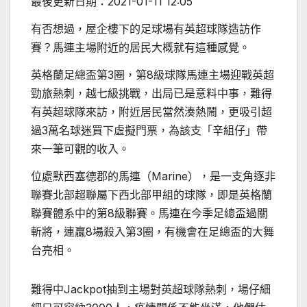
最後更新日期：
2021-01-11 12:05
有否想過，屋企樓下的足球場有英超球隊造訪作
賽？馬連主場附近的居民大概就有這種感覺。
英格蘭足總盃第3圈，第8級球隊馬連主場迎戰英超
勁旅熱刺，越七級挑戰，出局已是意料中事，難得
有英超球隊來訪，附近居民當然湊熱鬧，更吸引超
過3萬名球迷買下虛擬門票，為該支「辛組仔」帶
來一筆可觀的收入。
位處默西塞德郡的馬連（Marine），是一支角逐非
聯賽北部超聯屬下西北部甲組的球隊，即是英格蘭
聯賽體系中的第8級聯賽。馬連在今季足總盃過關
斬將，連贏8場殺入第3圈，有機會在足總盃的大舞
台亮相。
難得中Jackpot抽到主場對英超球隊熱刺，場仔細