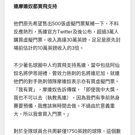
連摩連奴都買飛支持
他們原先希望售出500張虛擬門票幫補一下，不料
反應熱烈，馬連官方Twitter及後公布，超過3萬人
購買虛擬門票，收入高達30萬英鎊，足足是原先封
場前估計的10萬英鎊收入的3倍。
不少著名球圈中人均買飛支持馬連，當中包括阿仙
奴名將伊恩胡禮、曾效力熱刺的名將連尼加，就連
他們的對手熱刺領隊摩連奴表示亦有買虛擬門票。
「我有買」，摩連奴告訴傳媒，「即使我中大獎，
我也不可以去（執教馬連），因為我們有季前熱身
賽要預備，我應該無時間去做。不過由於意義重
大，所以我會買入門票。」
對於全隊球員合共周薪僅1750英鎊的球隊，這個數