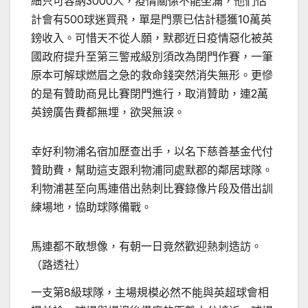
細只可容納3000人，疫情關係不能坐滿，他們估
計會有500球迷買飛，單是門票已估計穩獲10萬英
鎊收入。可惜天不從人願，默郡近日疫情惡化被英
國政府提升至第三警戒級別須改為閉門作賽，一筆
原本可解球燃眉之急的救命錢突然消失無形。更慘
的是有贊助商見比賽閉門進行，取消贊助，連2萬
英鎊廣告費都無埋，欲哭無淚。
幸好利物浦名宿加歷查出手，以名下慈善基金代付
贊助費，幫助這支跟利物浦同處默郡的鄰居球隊。
利物浦甚至向馬連借出熱刺比賽錄像片段及借出訓
練場地，協助球隊備戰。
馬連都不敢想像，有朝一日竟然歡迎熱刺造訪。
（路透社）
一支第8級球隊，主場規模必然不能與英超球會相