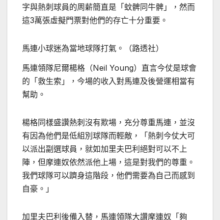
字與熱刺球員的周薪簡直是「蚊髀同牛髀」，然而
這3萬張虛擬門票對他們的存亡十分重要。
馬連小球迷為當地球隊打氣。（路透社）
馬連領隊尼爾楊格（Neil Young）直言今仗是球會
的「救生索」，今場的收入對馬連及後營運相當有
幫助。
楊格同樣盛讚熱刺沒有欺場，充分尊重馬連，並沒
有因為他們是低組別球隊而輕敵，「熱刺今仗大可
以派出副選球員，就如加里夫巴利絕對可以不上
陣，但摩連奴依然派他上場，這是對我們的尊重。
我們球隊可以躋身這階段，他們需要為自己而感到
自豪。」
加里夫巴利後備入替，馬連領隊大讚摩連奴「夠