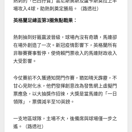
熱刺的「巴西孖寶」雲尼斯奧斯及盧卡斯莫拉上半
場攻入4球，助熱刺奠定勝局。（路透社）
英格蘭足總盃第3圈焦點戰果：
熱刺抽到好籤贏波晉級，球場內沒有奇蹟，馬連卻
在場外創造了一次。新冠疫情影響下，英格蘭所有
非聯賽賽事暫停，使倚賴門票收入的馬連財政收入
大受影響。
今仗賽前不久獲通知閉門作賽，猶如晴天霹靂，不
甘心見財化水，他們發揮創意改為發售網上虛擬門
票應急，以大抽獎作招徠，大獎是當馬連的「一日
領隊」，票價減半至10英鎊。
一支地區球隊，主場不大，後備席與球場僅一步之
遙。（路透社）