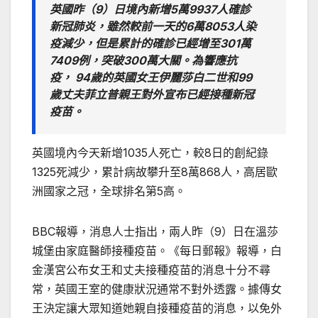
英國昨（9）日境內新增5萬9937人確診
新冠肺炎，雖然較前一天的6萬8053人染
疫減少，但是累計的確診已經增至301萬
7409例，突破300萬大關。為響應抗
疫， 94歲的英國女王伊麗莎白二世和99
歲丈夫菲立普親王對外宣布已經接種新冠
疫苗。
英國境內今天新增1035人死亡，較8日的創紀錄
1325死減少，累計病故攀升至8萬868人，高居歐
洲國家之冠，全球排名第5高。
BBC報導，消息人士指出，兩人昨（9）日在溫莎
城堡由家庭醫師接種疫苗。《每日郵報》報導，白
金漢宮公布女王和丈夫接種疫苗的消息十分不尋
常，英國王室的健康狀況通常不對外透露。據傳女
王決定讓大眾知道她親自接種疫苗的消息，以免外