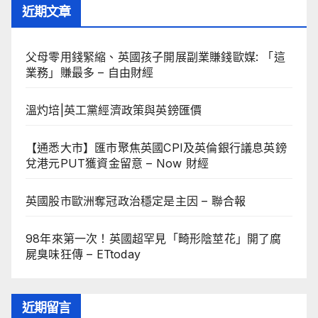
近期文章
父母零用錢緊縮、英國孩子開展副業賺錢歐媒: 「這
業務」賺最多 – 自由財經
溫灼培|英工黨經濟政策與英鎊匯價
【通悉大市】匯市聚焦英國CPI及英倫銀行議息英鎊
兌港元PUT獲資金留意 – Now 財經
英國股市歐洲奪冠政治穩定是主因 – 聯合報
98年來第一次！英國超罕見「畸形陰莖花」開了腐
屍臭味狂傳 – ETtoday
近期留言