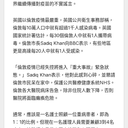
界繼續傳播對疫苗的不實謠言。
英國以倫敦疫情最嚴重，英國公共衛生事務部稱，
倫敦每10萬人口中就有超過1千人感染病毒。英國
國家統計署估計，每30個倫敦人中就有1人攜帶病
毒。倫敦市長Sadiq Khan向BBC表示，有些地區
更是高達每20人中就有1人受感染。
「倫敦疫情已經失控將進入『重大事故』緊急狀
態。」Sadiq Khan表示，他對此感到心碎，並懇請
倫敦市民呆在家中，保護公共醫療健康系統NHS。
倫敦各大醫院病床告急，除非住院人數下降，否則
醫院將面臨癱瘓危險。
通常，應該是一名護士照顧一位重病患者，即為
1：1的比例。但現在一名護理人員需要兼顧3到4名