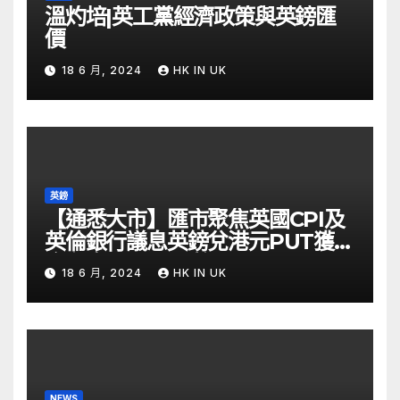
溫灼培|英工黨經濟政策與英鎊匯
價
18 6 月, 2024
HK IN UK
英鎊
【通悉大市】匯市聚焦英國CPI及
英倫銀行議息英鎊兌港元PUT獲資
金留意 – Now 財經
18 6 月, 2024
HK IN UK
NEWS