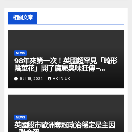
相關文章
NEWS
98年來第一次！英國超罕見「畸形
陰莖花」開了腐屍臭味狂傳 –
ETtoday
6 月 18, 2024
HK IN UK
NEWS
英國股市歐洲奪冠政治穩定是主因