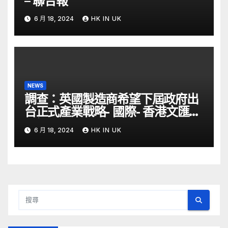
– 聯合報
6 月 18, 2024
HK IN UK
NEWS
調查：英國製造商希望下屆政府出
台正式產業戰略- 國際- 香港文匯網
– 文匯報
6 月 18, 2024
HK IN UK