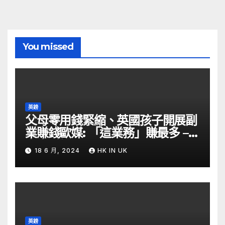
You missed
英鎊
父母零用錢緊縮、英國孩子開展副
業賺錢歐媒: 「這業務」賺最多 –
自由財經
18 6 月, 2024
HK IN UK
英鎊