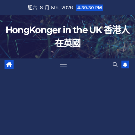
跳
週六. 8 月 8th, 2026
4:39:30 PM
至
內
HongKonger in the UK 香港人
容
在英國