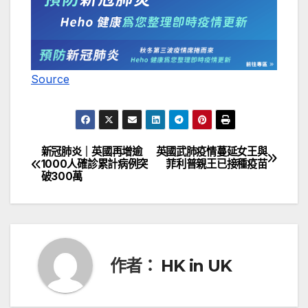
Source
新冠肺炎｜英國再增逾
英國武肺疫情蔓延女王與
文
1000人確診累計病例突
菲利普親王已接種疫苗
破300萬
章
導
覽
作者：
HK in UK