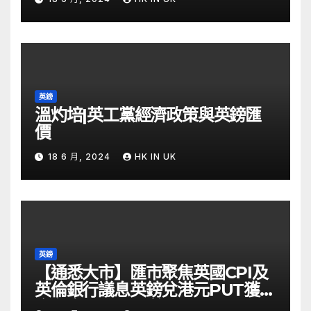
英鎊
溫灼培|英工黨經濟政策與英鎊匯
價
18 6 月, 2024
HK IN UK
英鎊
【通悉大市】匯市聚焦英國CPI及
英倫銀行議息英鎊兌港元PUT獲資
金留意 – Now 財經