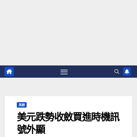
英鎊
美元跌勢收斂買進時機訊
號外顯