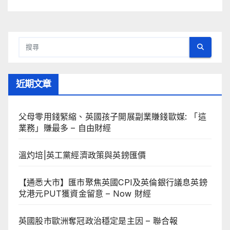
近期文章
父母零用錢緊縮、英國孩子開展副業賺錢歐媒: 「這
業務」賺最多 – 自由財經
溫灼培|英工黨經濟政策與英鎊匯價
【通悉大市】匯市聚焦英國CPI及英倫銀行議息英鎊
兌港元PUT獲資金留意 – Now 財經
英國股市歐洲奪冠政治穩定是主因 – 聯合報