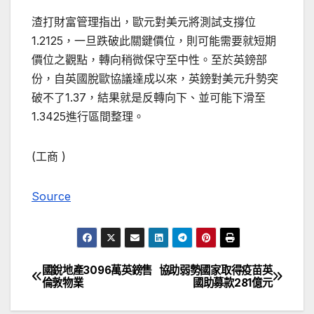
渣打財富管理指出，歐元對美元將測試支撐位
1.2125，一旦跌破此關鍵價位，則可能需要就短期
價位之觀點，轉向稍微保守至中性。至於英鎊部
份，自英國脫歐協議達成以來，英鎊對美元升勢突
破不了1.37，結果就是反轉向下、並可能下滑至
1.3425進行區間整理。
(工商 )
Source
國銳地產3096萬英鎊售
協助弱勢國家取得疫苗英
文
倫敦物業
國助募款281億元
章