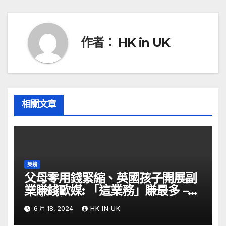
導
覽
作者：
HK in UK
相關文章
英鎊
父母零用錢緊縮、英國孩子開展副
業賺錢歐媒: 「這業務」賺最多 –
自由財經
6 月 18, 2024
HK IN UK