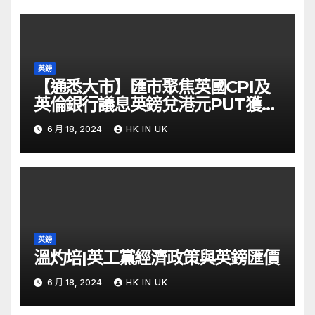
英鎊
【通悉大市】匯市聚焦英國CPI及
英倫銀行議息英鎊兌港元PUT獲資
金留意 – Now 財經
6 月 18, 2024
HK IN UK
英鎊
溫灼培|英工黨經濟政策與英鎊匯價
6 月 18, 2024
HK IN UK