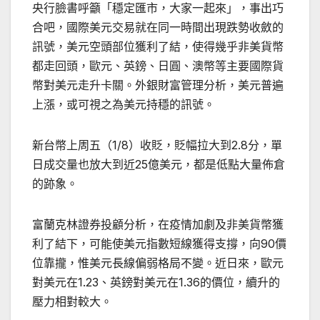
央行臉書呼籲「穩定匯市，大家一起來」，事出巧
合吧，國際美元交易就在同一時間出現跌勢收斂的
訊號，美元空頭部位獲利了結，使得幾乎非美貨幣
都走回頭，歐元、英鎊、日圓、澳幣等主要國際貨
幣對美元走升卡關。外銀財富管理分析，美元普遍
上漲，或可視之為美元持穩的訊號。
新台幣上周五（1/8）收貶，貶幅拉大到2.8分，單
日成交量也放大到近25億美元，都是低點大量佈倉
的跡象。
富蘭克林證券投顧分析，在疫情加劇及非美貨幣獲
利了結下，可能使美元指數短線獲得支撐，向90價
位靠攏，惟美元長線偏弱格局不變。近日來，歐元
對美元在1.23、英鎊對美元在1.36的價位，續升的
壓力相對較大。